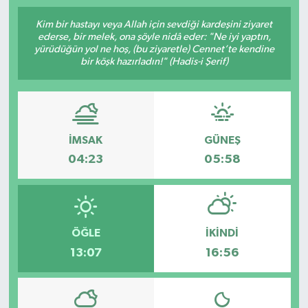
SPOR
Kim bir hastayı veya Allah için sevdiği kardeşini ziyaret
ederse, bir melek, ona şöyle nidâ eder: "Ne iyi yaptın,
yürüdüğün yol ne hoş, (bu ziyaretle) Cennet’te kendine
ULUSAL
bir köşk hazırladın!" (Hadis-i Şerif)
İLÇELERİMİZ
RESMİ İLAN
İMSAK
GÜNEŞ
04:23
05:58
ÖĞLE
İKINDI
13:07
16:56