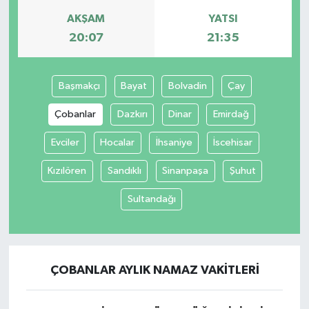
AKŞAM
YATSI
20:07
21:35
Başmakçı
Bayat
Bolvadin
Çay
Çobanlar
Dazkırı
Dinar
Emirdağ
Evciler
Hocalar
İhsaniye
İscehisar
Kızılören
Sandıklı
Sinanpaşa
Şuhut
Sultandağı
ÇOBANLAR AYLIK NAMAZ VAKITLERI