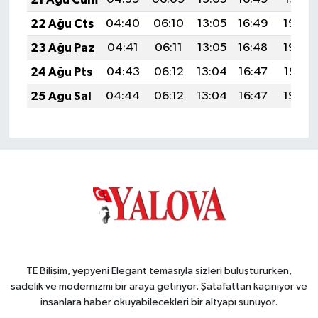
22 Ağu Cts
04:40
06:10
13:05
16:49
19:50
23 Ağu Paz
04:41
06:11
13:05
16:48
19:49
24 Ağu Pts
04:43
06:12
13:04
16:47
19:47
25 Ağu Sal
04:44
06:12
13:04
16:47
19:46
TE Bilişim, yepyeni Elegant temasıyla sizleri buluştururken,
sadelik ve modernizmi bir araya getiriyor. Şatafattan kaçınıyor ve
insanlara haber okuyabilecekleri bir altyapı sunuyor.