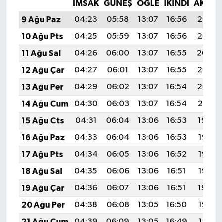
İMSAK
GÜNEŞ
ÖĞLE
İKINDI
AKŞA
9 Ağu Paz
04:23
05:58
13:07
16:56
20:07
10 Ağu Pts
04:25
05:59
13:07
16:56
20:06
11 Ağu Sal
04:26
06:00
13:07
16:55
20:04
12 Ağu Çar
04:27
06:01
13:07
16:55
20:03
13 Ağu Per
04:29
06:02
13:07
16:54
20:02
14 Ağu Cum
04:30
06:03
13:07
16:54
20:01
15 Ağu Cts
04:31
06:04
13:06
16:53
19:59
16 Ağu Paz
04:33
06:04
13:06
16:53
19:58
17 Ağu Pts
04:34
06:05
13:06
16:52
19:57
18 Ağu Sal
04:35
06:06
13:06
16:51
19:56
19 Ağu Çar
04:36
06:07
13:06
16:51
19:54
20 Ağu Per
04:38
06:08
13:05
16:50
19:53
21 Ağu Cum
04:39
06:09
13:05
16:49
19:51