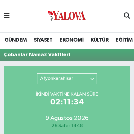
GÜNDEM
Yalova Nöbetçi Eczaneler
SİYASET
Yalova Hava Durumu
GÜNDEM
SİYASET
EKONOMİ
KÜLTÜR
EĞİTİM
EKONOMİ
Yalova Namaz Vakitleri
Çobanlar Namaz Vakitleri
KÜLTÜR
Yalova Trafik Yoğunluk Haritası
Afyonkarahisar
EĞİTİM
Puan Durumu ve Fikstür
İKINDI VAKTİNE KALAN SÜRE
BİLİM VE TEKNOLOJİ
Tüm Manşetler
02:11:33
ASAYİŞ
Son Dakika Haberleri
9 Ağustos 2026
26 Safer 1448
SAĞLIK
Haber Arşivi