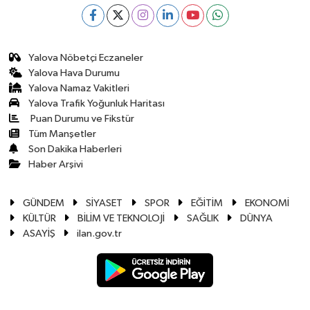
Yalova Nöbetçi Eczaneler
Yalova Hava Durumu
Yalova Namaz Vakitleri
Yalova Trafik Yoğunluk Haritası
Puan Durumu ve Fikstür
Tüm Manşetler
Son Dakika Haberleri
Haber Arşivi
GÜNDEM
SİYASET
SPOR
EĞİTİM
EKONOMİ
KÜLTÜR
BİLİM VE TEKNOLOJİ
SAĞLIK
DÜNYA
ASAYİŞ
ilan.gov.tr