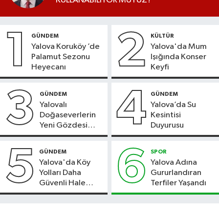
KULLANABİLİYOR MUYUZ?
1
2
GÜNDEM
KÜLTÜR
Yalova Koruköy ’de
Yalova'da Mum
Palamut Sezonu
Işığında Konser
Heyecanı
Keyfi
3
4
GÜNDEM
GÜNDEM
Yalovalı
Yalova’da Su
Doğaseverlerin
Kesintisi
Yeni Gözdesi
Duyurusu
Bolu'daki Meyve
Bahçesi
5
6
GÜNDEM
SPOR
Yalova'da Köy
Yalova Adına
Yolları Daha
Gururlandıran
Güvenli Hale
Terfiler Yaşandı
Geliyor