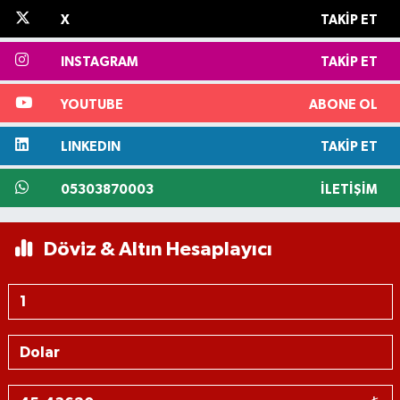
X
TAKIP ET
INSTAGRAM
TAKIP ET
YOUTUBE
ABONE OL
LINKEDIN
TAKIP ET
05303870003
İLETIŞIM
Döviz & Altın Hesaplayıcı