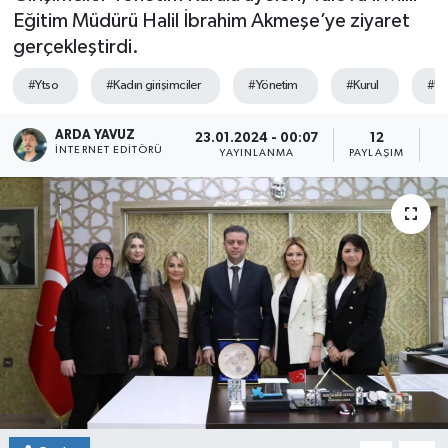
Eğitim Müdürü Halil İbrahim Akmeşe’ye ziyaret
SPOR
gerçekleştirdi.
ULUSAL
#Ytso
#Kadın girişimciler
#Yönetim
#Kurul
#Üy
İLÇELERİMİZ
ARDA YAVUZ
23.01.2024 - 00:07
12
İNTERNET EDITÖRÜ
YAYINLANMA
PAYLAŞIM
O
RESMİ İLAN