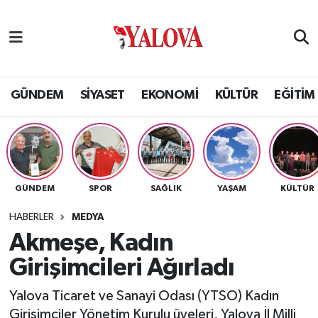
GÜNDEM
Yalova Nöbetçi Eczaneler
SİYASET
Yalova Hava Durumu
GÜNDEM
SİYASET
EKONOMİ
KÜLTÜR
EĞİTİM
EKONOMİ
Yalova Namaz Vakitleri
KÜLTÜR
Yalova Trafik Yoğunluk Haritası
GÜNDEM
SPOR
SAĞLIK
YAŞAM
KÜLTÜR
EĞİTİM
Puan Durumu ve Fikstür
HABERLER
MEDYA
BİLİM VE TEKNOLOJİ
Tüm Manşetler
Akmeşe, Kadın
Girişimcileri Ağırladı
ASAYİŞ
Son Dakika Haberleri
Yalova Ticaret ve Sanayi Odası (YTSO) Kadın
SAĞLIK
Haber Arşivi
Girişimciler Yönetim Kurulu üyeleri, Yalova İl Milli