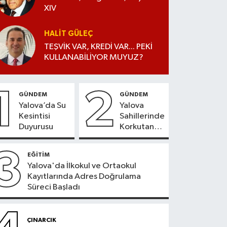
XIV
HALIT GÜLEÇ
TEŞVİK VAR, KREDİ VAR... PEKİ
KULLANABİLİYOR MUYUZ?
1
2
GÜNDEM
GÜNDEM
Yalova’da Su
Yalova
Kesintisi
Sahillerinde
Duyurusu
Korkutan
Tablo
3
EĞİTİM
Yalova'da İlkokul ve Ortaokul
Kayıtlarında Adres Doğrulama
Süreci Başladı
ÇINARCIK