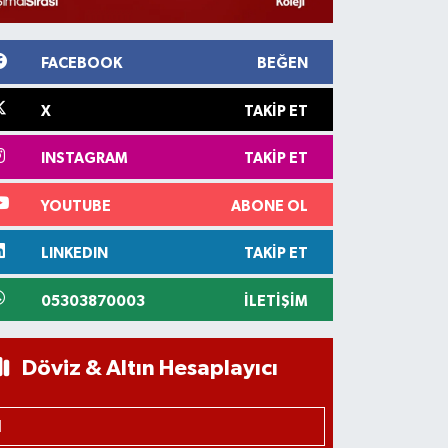
FACEBOOK
BEĞEN
X
TAKIP ET
INSTAGRAM
TAKIP ET
YOUTUBE
ABONE OL
LINKEDIN
TAKIP ET
05303870003
İLETIŞIM
Döviz & Altın Hesaplayıcı