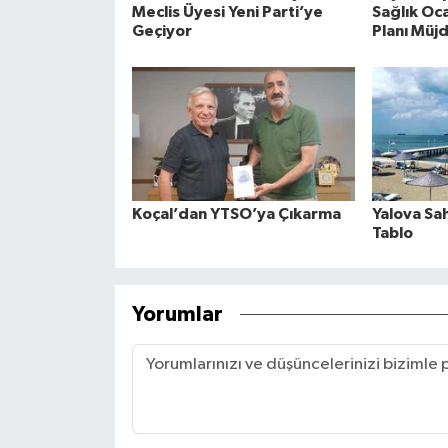
Meclis Üyesi Yeni Parti’ye
Sağlık Oca
Geçiyor
Planı Müj
Koçal’dan YTSO’ya Çıkarma
Yalova Sa
Tablo
Yorumlar