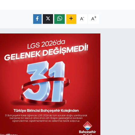
-
+
A
A