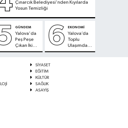
4
Çınarcık Belediyesi'nden Kıyılarda
Yosun Temizliği
5
6
GÜNDEM
EKONOMİ
Yalova'da
Yalova’da
Peş Peşe
Toplu
Çıkan İki
Ulaşımda
Yangın
Kartlı
Kontrol
Ödeme
Altına
Beklentisi
SİYASET
Alındı
EĞİTİM
KÜLTÜR
LOJİ
SAĞLIK
ASAYİŞ