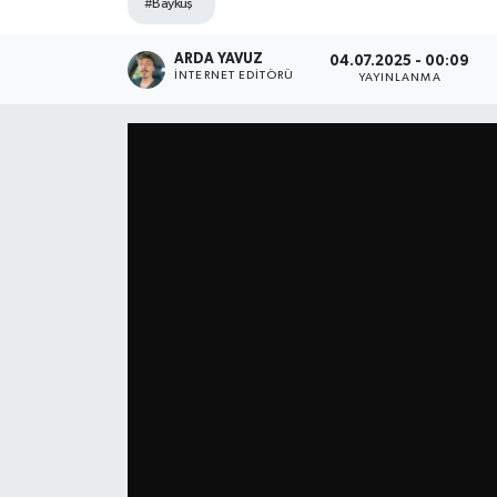
#Baykuş
SPOR
ARDA YAVUZ
04.07.2025 - 00:09
İNTERNET EDITÖRÜ
YAYINLANMA
ULUSAL
İLÇELERİMİZ
RESMİ İLAN