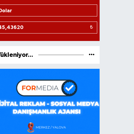
₺
ükleniyor...