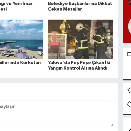
ğı ve Yeni İmar
Belediye Başkanlarına Dikkat
desi
Çeken Mesajlar
hillerinde Korkutan
Yalova'da Peş Peşe Çıkan İki
Yangın Kontrol Altına Alındı