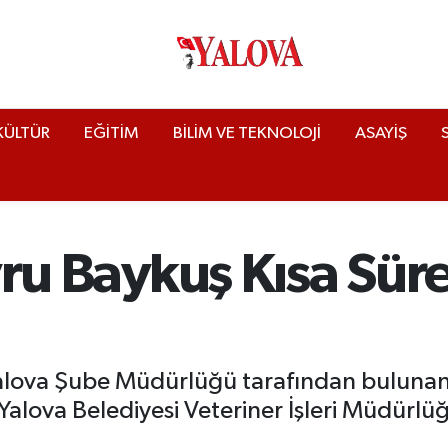
KÜLTÜR
EĞİTİM
BİLİM VE TEKNOLOJİ
ASAYİŞ
avru Baykuş Kısa Sür
u
Yalova Şube Müdürlüğü tarafından bulunan
alova Belediyesi Veteriner İşleri Müdürlüğü