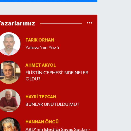
Yazarlarımız
TARIK ORHAN
Yalova'nın Yüzü
AHMET AKYOL
FİLİSTİN CEPHESİ’ NDE NELER
OLDU?
HAYRI TEZCAN
BUNLAR UNUTULDU MU?
HANNAN ÖNGÜ
ABD'nin İşlediği Savaş Suçları-