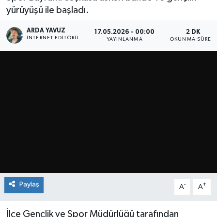
yürüyüşü ile başladı.
SPOR
ARDA YAVUZ
17.05.2026 - 00:00
2 DK
İNTERNET EDITÖRÜ
YAYINLANMA
OKUNMA SÜRESI
ULUSAL
İLÇELERİMİZ
RESMİ İLAN
Paylaş
-
+
A
A
İlçe Gençlik ve Spor Müdürlüğü tarafından