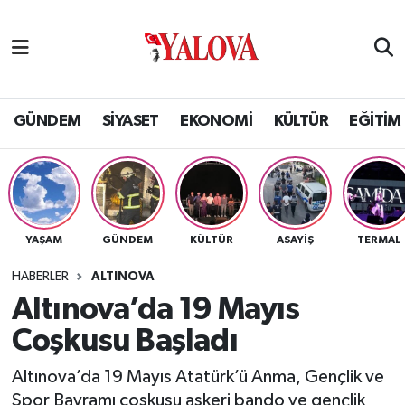
GÜNDEM
Yalova Nöbetçi Eczaneler
SİYASET
Yalova Hava Durumu
GÜNDEM
SİYASET
EKONOMİ
KÜLTÜR
EĞİTİM
EKONOMİ
Yalova Namaz Vakitleri
KÜLTÜR
Yalova Trafik Yoğunluk Haritası
YAŞAM
GÜNDEM
KÜLTÜR
ASAYİŞ
TERMAL
EĞİTİM
Puan Durumu ve Fikstür
HABERLER
ALTINOVA
BİLİM VE TEKNOLOJİ
Tüm Manşetler
Altınova’da 19 Mayıs
Coşkusu Başladı
ASAYİŞ
Son Dakika Haberleri
Altınova’da 19 Mayıs Atatürk’ü Anma, Gençlik ve
SAĞLIK
Haber Arşivi
Spor Bayramı coşkusu askeri bando ve gençlik