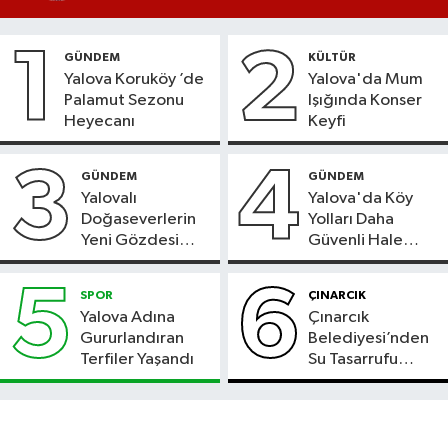
1
2
GÜNDEM
KÜLTÜR
Yalova Koruköy ’de
Yalova'da Mum
Palamut Sezonu
Işığında Konser
Heyecanı
Keyfi
3
4
GÜNDEM
GÜNDEM
Yalovalı
Yalova'da Köy
Doğaseverlerin
Yolları Daha
Yeni Gözdesi
Güvenli Hale
Bolu'daki Meyve
Geliyor
Bahçesi
5
6
SPOR
ÇINARCIK
Yalova Adına
Çınarcık
Gururlandıran
Belediyesi’nden
Terfiler Yaşandı
Su Tasarrufu
Çağrısı