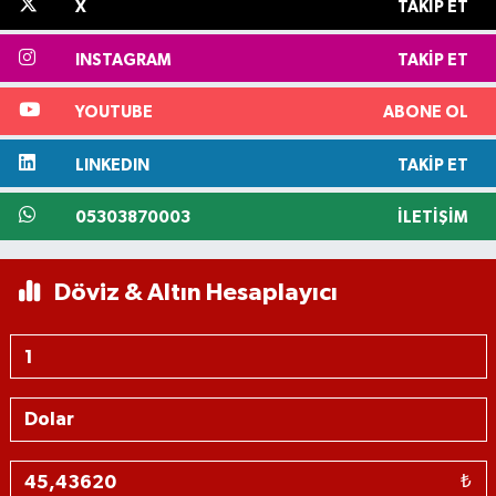
X
TAKIP ET
INSTAGRAM
TAKIP ET
YOUTUBE
ABONE OL
LINKEDIN
TAKIP ET
05303870003
İLETIŞIM
Döviz & Altın Hesaplayıcı
₺