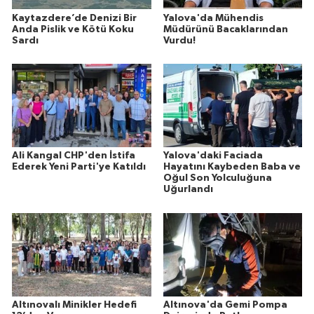
Kaytazdere’de Denizi Bir
Yalova'da Mühendis
Anda Pislik ve Kötü Koku
Müdürünü Bacaklarından
Sardı
Vurdu!
Ali Kangal CHP'den İstifa
Yalova'daki Faciada
Ederek Yeni Parti'ye Katıldı
Hayatını Kaybeden Baba ve
Oğul Son Yolculuğuna
Uğurlandı
Altınovalı Minikler Hedefi
Altınova'da Gemi Pompa