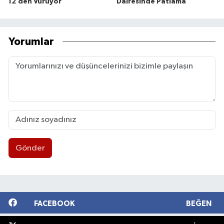
12’den Vuruyor
Dairesinde Patlama
Yorumlar
Gönder
FACEBOOK
BEĞEN