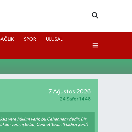
SAĞLIK
SPOR
ULUSAL
7 Ağustos 2026
24 Safer 1448
aksız yere hüküm verir, bu Cehennem’dedir. Bir
küm verir, işte bu, Cennet’tedir. (Hadis-i Şerif)