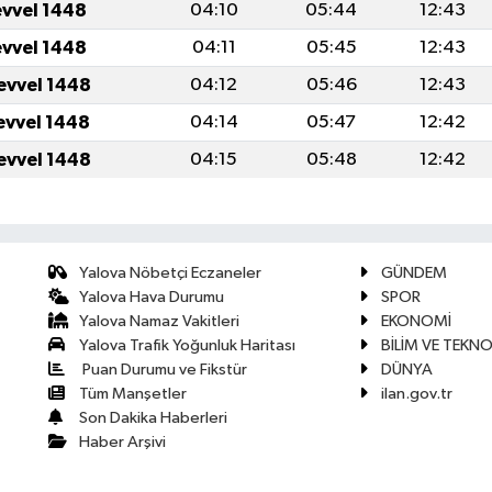
evvel 1448
04:10
05:44
12:43
evvel 1448
04:11
05:45
12:43
evvel 1448
04:12
05:46
12:43
evvel 1448
04:14
05:47
12:42
evvel 1448
04:15
05:48
12:42
Yalova Nöbetçi Eczaneler
GÜNDEM
Yalova Hava Durumu
SPOR
Yalova Namaz Vakitleri
EKONOMİ
Yalova Trafik Yoğunluk Haritası
BİLİM VE TEKNO
Puan Durumu ve Fikstür
DÜNYA
Tüm Manşetler
ilan.gov.tr
Son Dakika Haberleri
Haber Arşivi