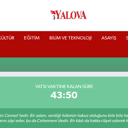
KÜLTÜR
EĞİTİM
BİLİM VE TEKNOLOJİ
ASAYİŞ
YATSI VAKTİNE KALAN SÜRE
43:49
iri Cennet’tedir. Bir adam, verdiği hükmün haksız olduğunu bile bile h
rını zâyi eder, bu da Cehennem’dedir. Bir kâdı da hakka riâyet ederek hü