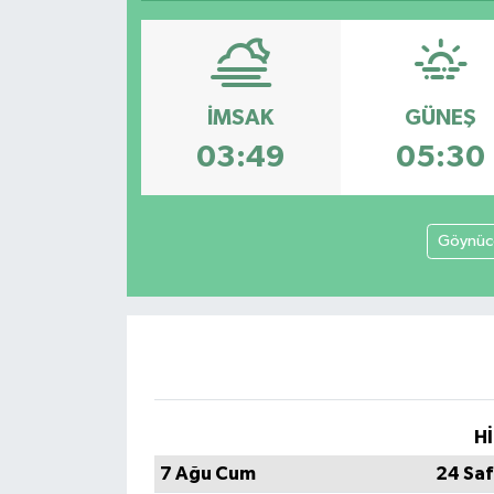
SPOR
ULUSAL
İMSAK
GÜNEŞ
İLÇELERİMİZ
03:49
05:30
RESMİ İLAN
Göynüc
Hİ
7 Ağu Cum
24 Saf