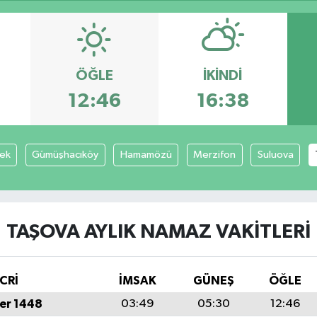
ÖĞLE
İKINDI
12:46
16:38
ek
Gümüşhacıköy
Hamamözü
Merzifon
Suluova
TAŞOVA AYLIK NAMAZ VAKITLERI
CRİ
İMSAK
GÜNEŞ
ÖĞLE
er 1448
03:49
05:30
12:46