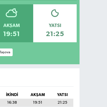
AKŞAM
YATSI
19:51
21:25
Taşova
İKINDI
AKŞAM
YATSI
16:38
19:51
21:25