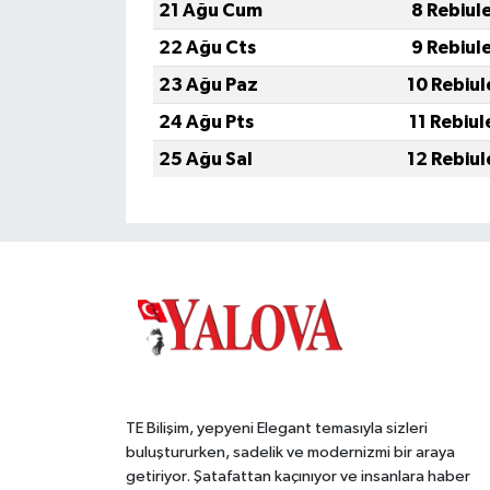
21 Ağu Cum
8 Rebiul
22 Ağu Cts
9 Rebiul
23 Ağu Paz
10 Rebiul
24 Ağu Pts
11 Rebiul
25 Ağu Sal
12 Rebiul
TE Bilişim, yepyeni Elegant temasıyla sizleri
buluştururken, sadelik ve modernizmi bir araya
getiriyor. Şatafattan kaçınıyor ve insanlara haber