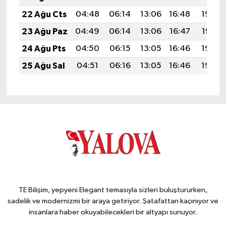
22 Ağu Cts
04:48
06:14
13:06
16:48
19:48
23 Ağu Paz
04:49
06:14
13:06
16:47
19:47
24 Ağu Pts
04:50
06:15
13:05
16:46
19:45
25 Ağu Sal
04:51
06:16
13:05
16:46
19:44
TE Bilişim, yepyeni Elegant temasıyla sizleri buluştururken,
sadelik ve modernizmi bir araya getiriyor. Şatafattan kaçınıyor ve
insanlara haber okuyabilecekleri bir altyapı sunuyor.