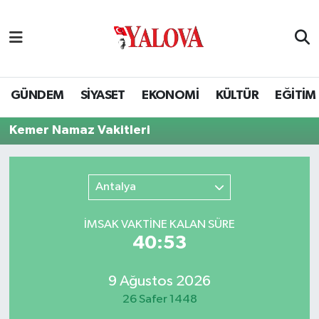
GÜNDEM
Yalova Nöbetçi Eczaneler
SİYASET
Yalova Hava Durumu
GÜNDEM
SİYASET
EKONOMİ
KÜLTÜR
EĞİTİM
EKONOMİ
Yalova Namaz Vakitleri
Kemer Namaz Vakitleri
KÜLTÜR
Yalova Trafik Yoğunluk Haritası
Antalya
EĞİTİM
Puan Durumu ve Fikstür
İMSAK VAKTİNE KALAN SÜRE
BİLİM VE TEKNOLOJİ
Tüm Manşetler
40:53
ASAYİŞ
Son Dakika Haberleri
9 Ağustos 2026
26 Safer 1448
SAĞLIK
Haber Arşivi