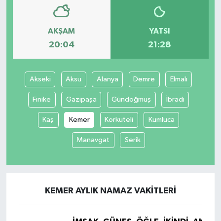
AKŞAM
YATSI
20:04
21:28
Akseki
Aksu
Alanya
Demre
Elmalı
Finike
Gazipaşa
Gündoğmuş
İbradı
Kaş
Kemer
Korkuteli
Kumluca
Manavgat
Serik
KEMER AYLIK NAMAZ VAKITLERI