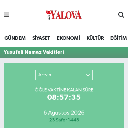
GÜNDEM
Yalova Nöbetçi Eczaneler
SİYASET
Yalova Hava Durumu
GÜNDEM
SİYASET
EKONOMİ
KÜLTÜR
EĞİTİM
EKONOMİ
Yalova Namaz Vakitleri
Yusufeli Namaz Vakitleri
KÜLTÜR
Yalova Trafik Yoğunluk Haritası
Artvin
EĞİTİM
Puan Durumu ve Fikstür
ÖĞLE VAKTİNE KALAN SÜRE
BİLİM VE TEKNOLOJİ
Tüm Manşetler
08:57:35
ASAYİŞ
Son Dakika Haberleri
6 Ağustos 2026
23 Safer 1448
SAĞLIK
Haber Arşivi