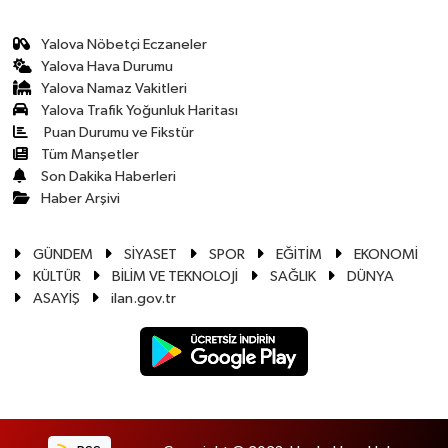
Yalova Nöbetçi Eczaneler
Yalova Hava Durumu
Yalova Namaz Vakitleri
Yalova Trafik Yoğunluk Haritası
Puan Durumu ve Fikstür
Tüm Manşetler
Son Dakika Haberleri
Haber Arşivi
GÜNDEM
SİYASET
SPOR
EĞİTİM
EKONOMİ
KÜLTÜR
BİLİM VE TEKNOLOJİ
SAĞLIK
DÜNYA
ASAYİŞ
ilan.gov.tr