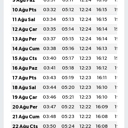
9 Ağu Paz
03:31
05:11
12:24
16:16
19:28
10 Ağu Pts
03:32
05:12
12:24
16:15
19:27
11 Ağu Sal
03:34
05:13
12:24
16:15
19:26
12 Ağu Çar
03:35
05:14
12:24
16:14
19:24
13 Ağu Per
03:37
05:15
12:24
16:14
19:23
14 Ağu Cum
03:38
05:16
12:24
16:13
19:22
15 Ağu Cts
03:40
05:17
12:23
16:12
19:20
16 Ağu Paz
03:41
05:18
12:23
16:12
19:19
17 Ağu Pts
03:43
05:19
12:23
16:11
19:17
18 Ağu Sal
03:44
05:20
12:23
16:10
19:16
19 Ağu Çar
03:46
05:21
12:23
16:10
19:15
20 Ağu Per
03:47
05:22
12:22
16:09
19:13
21 Ağu Cum
03:48
05:23
12:22
16:08
19:12
22 Ağu Cts
03:50
05:24
12:22
16:08
19:10