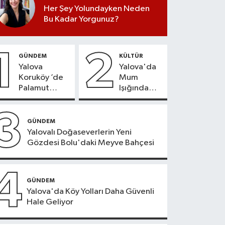
Her Şey Yolundayken Neden
Bu Kadar Yorgunuz?
1
2
GÜNDEM
KÜLTÜR
Yalova
Yalova'da
Koruköy ’de
Mum
Palamut
Işığında
Sezonu
Konser
Heyecanı
Keyfi
3
GÜNDEM
Yalovalı Doğaseverlerin Yeni
Gözdesi Bolu'daki Meyve Bahçesi
4
GÜNDEM
Yalova'da Köy Yolları Daha Güvenli
Hale Geliyor