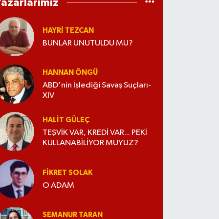
Yazarlarımız
HAYRI TEZCAN
BUNLAR UNUTULDU MU?
HANNAN ÖNGÜ
ABD'nin İşlediği Savaş Suçları-
XIV
HALIT GÜLEÇ
TEŞVİK VAR, KREDİ VAR... PEKİ
KULLANABİLİYOR MUYUZ?
FIKRET SOLAK
O ADAM
SEMANUR TARAN