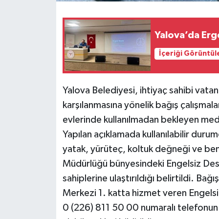
Yalova’da Erg
İçeriği Görüntül
Yalova Belediyesi, ihtiyaç sahibi vata
karşılanmasına yönelik bağış çalışmala
evlerinde kullanılmadan bekleyen medi
Yapılan açıklamada kullanılabilir durum
yatak, yürüteç, koltuk değneği ve be
Müdürlüğü bünyesindeki Engelsiz Destek
sahiplerine ulaştırıldığı belirtildi. B
Merkezi 1. katta hizmet veren Engelsi
0 (226) 811 50 00 numaralı telefonun 12