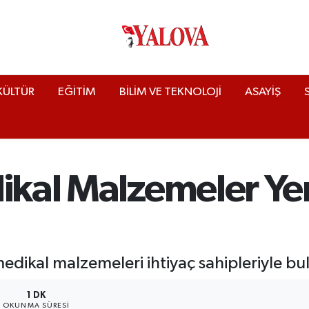
KÜLTÜR
EĞİTİM
BİLİM VE TEKNOLOJİ
ASAYİŞ
dikal Malzemeler Y
medikal malzemeleri ihtiyaç sahipleriyle 
1 DK
OKUNMA SÜRESI