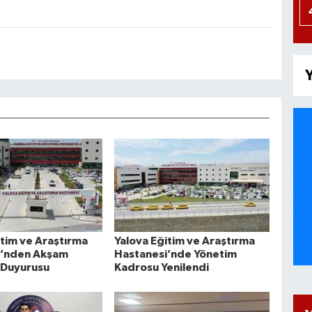
Y
itim ve Araştırma
Yalova Eğitim ve Araştırma
i’nden Akşam
Hastanesi’nde Yönetim
i Duyurusu
Kadrosu Yenilendi