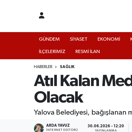
GÜNDEM
Yalova Nöbetçi Eczaneler
SİYASET
Yalova Hava Durumu
GÜNDEM
SİYASET
EKONOMİ
İLÇELERİMİZ
RESMİ İLAN
EKONOMİ
Yalova Namaz Vakitleri
KÜLTÜR
Yalova Trafik Yoğunluk Haritası
HABERLER
SAĞLIK
Atıl Kalan Me
EĞİTİM
Puan Durumu ve Fikstür
Olacak
BİLİM VE TEKNOLOJİ
Tüm Manşetler
Yalova Belediyesi, bağışlanan 
ASAYİŞ
Son Dakika Haberleri
ARDA YAVUZ
30.06.2026 - 12:20
SAĞLIK
Haber Arşivi
İNTERNET EDITÖRÜ
YAYINLANMA