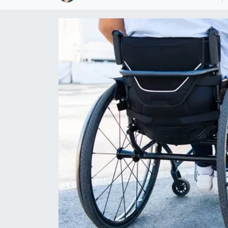
SPOR
ULUSAL
İLÇELERİMİZ
RESMİ İLAN