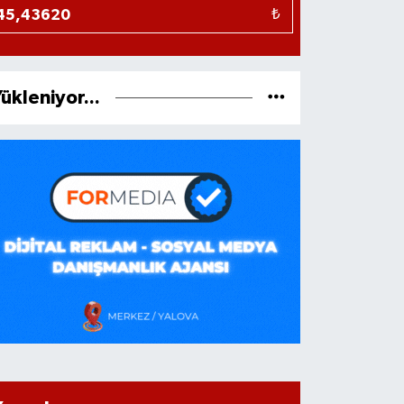
₺
ükleniyor...