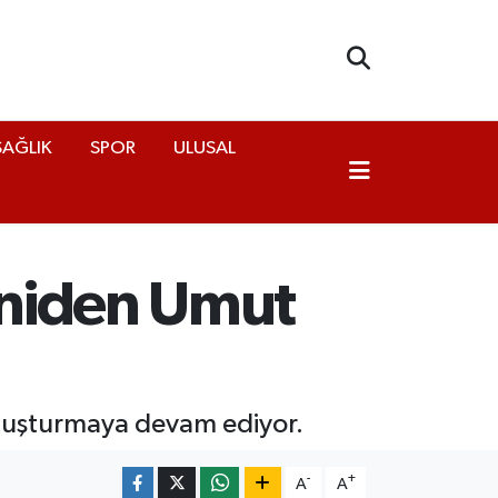
SAĞLIK
SPOR
ULUSAL
eniden Umut
buluşturmaya devam ediyor.
-
+
A
A