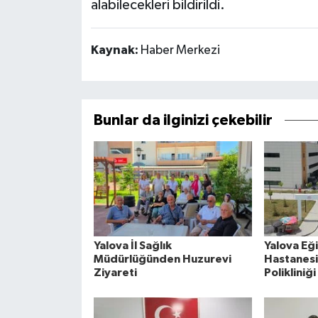
alabilecekleri bildirildi.
Kaynak:
Haber Merkezi
Bunlar da ilginizi çekebilir
Yalova İl Sağlık
Yalova Eğ
Müdürlüğünden Huzurevi
Hastanes
Ziyareti
Polikliniğ