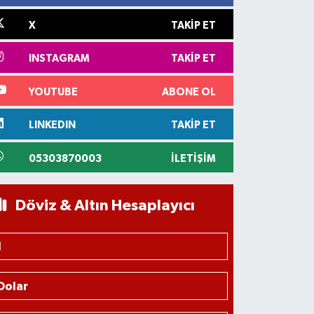
X
TAKIP ET
INSTAGRAM
TAKIP ET
YOUTUBE
ABONE OL
LINKEDIN
TAKIP ET
05303870003
İLETIŞIM
Döviz & Altın Hesaplayıcı