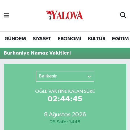
GÜNDEM
Yalova Nöbetçi Eczaneler
SİYASET
Yalova Hava Durumu
GÜNDEM
SİYASET
EKONOMİ
KÜLTÜR
EĞİTİM
EKONOMİ
Yalova Namaz Vakitleri
Burhaniye Namaz Vakitleri
KÜLTÜR
Yalova Trafik Yoğunluk Haritası
Balıkesir
EĞİTİM
Puan Durumu ve Fikstür
ÖĞLE VAKTİNE KALAN SÜRE
BİLİM VE TEKNOLOJİ
Tüm Manşetler
02:44:45
ASAYİŞ
Son Dakika Haberleri
8 Ağustos 2026
25 Safer 1448
SAĞLIK
Haber Arşivi