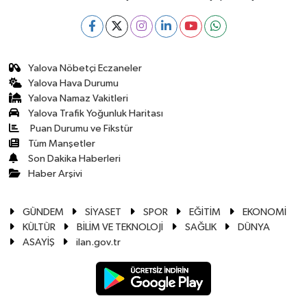
Yalova Nöbetçi Eczaneler
Yalova Hava Durumu
Yalova Namaz Vakitleri
Yalova Trafik Yoğunluk Haritası
Puan Durumu ve Fikstür
Tüm Manşetler
Son Dakika Haberleri
Haber Arşivi
GÜNDEM
SİYASET
SPOR
EĞİTİM
EKONOMİ
KÜLTÜR
BİLİM VE TEKNOLOJİ
SAĞLIK
DÜNYA
ASAYİŞ
ilan.gov.tr