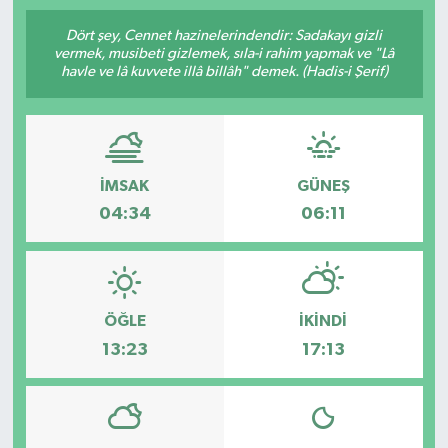
SPOR
Dört şey, Cennet hazinelerindendir: Sadakayı gizli
vermek, musibeti gizlemek, sıla-i rahim yapmak ve "Lâ
havle ve lâ kuvvete illâ billâh" demek. (Hadis-i Şerif)
ULUSAL
İLÇELERİMİZ
İMSAK
GÜNEŞ
RESMİ İLAN
04:34
06:11
ÖĞLE
İKINDI
13:23
17:13