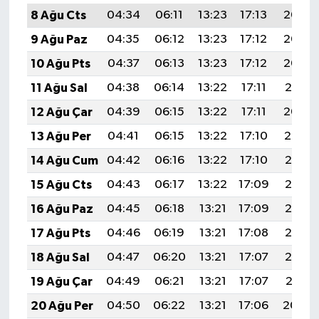
8 Ağu Cts
04:34
06:11
13:23
17:13
20:25
9 Ağu Paz
04:35
06:12
13:23
17:12
20:24
10 Ağu Pts
04:37
06:13
13:23
17:12
20:22
11 Ağu Sal
04:38
06:14
13:22
17:11
20:21
12 Ağu Çar
04:39
06:15
13:22
17:11
20:20
13 Ağu Per
04:41
06:15
13:22
17:10
20:19
14 Ağu Cum
04:42
06:16
13:22
17:10
20:17
15 Ağu Cts
04:43
06:17
13:22
17:09
20:16
16 Ağu Paz
04:45
06:18
13:21
17:09
20:15
17 Ağu Pts
04:46
06:19
13:21
17:08
20:13
18 Ağu Sal
04:47
06:20
13:21
17:07
20:12
19 Ağu Çar
04:49
06:21
13:21
17:07
20:11
20 Ağu Per
04:50
06:22
13:21
17:06
20:09