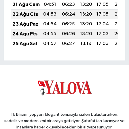
21 Ağu Cum
04:51
06:23
13:20
17:05
20:08
22 Ağu Cts
04:53
06:24
13:20
17:05
20:06
23 Ağu Paz
04:54
06:25
13:20
17:04
20:05
24 Ağu Pts
04:55
06:26
13:20
17:03
20:04
25 Ağu Sal
04:57
06:27
13:19
17:03
20:02
TE Bilişim, yepyeni Elegant temasıyla sizleri buluştururken,
sadelik ve modernizmi bir araya getiriyor. Şatafattan kaçınıyor ve
insanlara haber okuyabilecekleri bir altyapı sunuyor.