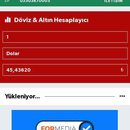
05303870003
İLETIŞIM
Döviz & Altın Hesaplayıcı
₺
Yükleniyor...