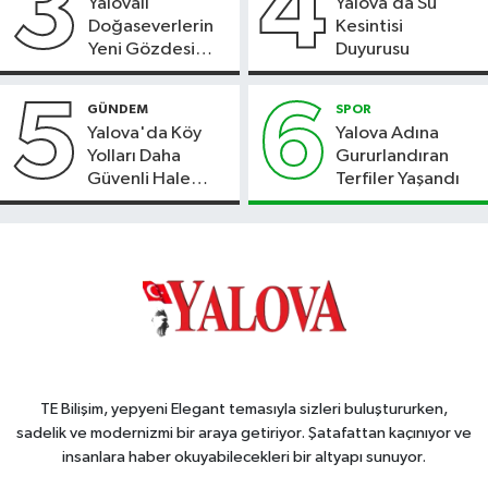
3
4
Yalovalı
Yalova’da Su
Doğaseverlerin
Kesintisi
Yeni Gözdesi
Duyurusu
Bolu'daki Meyve
Bahçesi
5
6
GÜNDEM
SPOR
Yalova'da Köy
Yalova Adına
Yolları Daha
Gururlandıran
Güvenli Hale
Terfiler Yaşandı
Geliyor
TE Bilişim, yepyeni Elegant temasıyla sizleri buluştururken,
sadelik ve modernizmi bir araya getiriyor. Şatafattan kaçınıyor ve
insanlara haber okuyabilecekleri bir altyapı sunuyor.