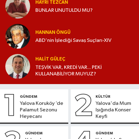
HAYRI TEZCAN
BUNLAR UNUTULDU MU?
HANNAN ÖNGÜ
ABD'nin İşlediği Savaş Suçları-XIV
HALIT GÜLEÇ
TEŞVİK VAR, KREDİ VAR... PEKİ
KULLANABİLİYOR MUYUZ?
1
2
GÜNDEM
KÜLTÜR
Yalova Koruköy ’de
Yalova'da Mum
Palamut Sezonu
Işığında Konser
Heyecanı
Keyfi
GÜNDEM
GÜNDEM