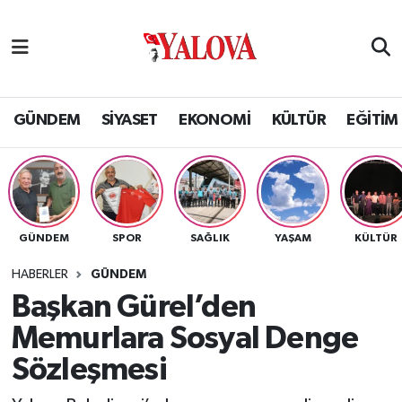
GÜNDEM
Yalova Nöbetçi Eczaneler
SİYASET
Yalova Hava Durumu
GÜNDEM
SİYASET
EKONOMİ
KÜLTÜR
EĞİTİM
EKONOMİ
Yalova Namaz Vakitleri
KÜLTÜR
Yalova Trafik Yoğunluk Haritası
GÜNDEM
SPOR
SAĞLIK
YAŞAM
KÜLTÜR
EĞİTİM
Puan Durumu ve Fikstür
HABERLER
GÜNDEM
BİLİM VE TEKNOLOJİ
Tüm Manşetler
Başkan Gürel’den
Memurlara Sosyal Denge
ASAYİŞ
Son Dakika Haberleri
Sözleşmesi
SAĞLIK
Haber Arşivi