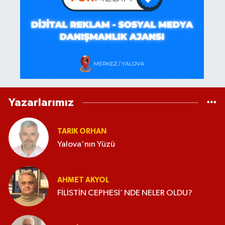
Yazarlarımız
TARIK ORHAN
Yalova'nın Yüzü
AHMET AKYOL
FİLİSTİN CEPHESİ’ NDE NELER OLDU?