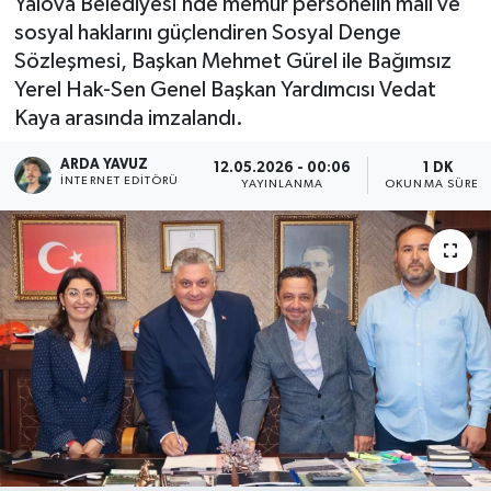
Yalova Belediyesi’nde memur personelin mali ve
sosyal haklarını güçlendiren Sosyal Denge
SPOR
Sözleşmesi, Başkan Mehmet Gürel ile Bağımsız
Yerel Hak-Sen Genel Başkan Yardımcısı Vedat
ULUSAL
Kaya arasında imzalandı.
İLÇELERİMİZ
ARDA YAVUZ
12.05.2026 - 00:06
1 DK
İNTERNET EDITÖRÜ
YAYINLANMA
OKUNMA SÜRES
RESMİ İLAN