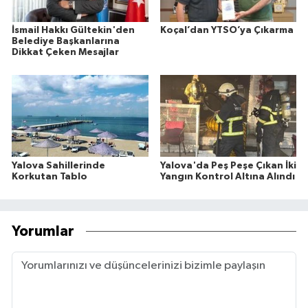
İsmail Hakkı Gültekin'den
Koçal’dan YTSO’ya Çıkarma
Belediye Başkanlarına
Dikkat Çeken Mesajlar
Yalova Sahillerinde
Yalova'da Peş Peşe Çıkan İki
Korkutan Tablo
Yangın Kontrol Altına Alındı
Yorumlar