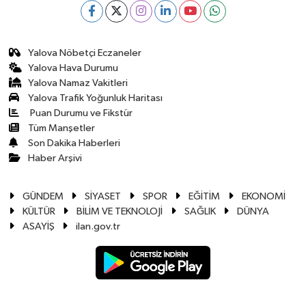
Yalova Nöbetçi Eczaneler
Yalova Hava Durumu
Yalova Namaz Vakitleri
Yalova Trafik Yoğunluk Haritası
Puan Durumu ve Fikstür
Tüm Manşetler
Son Dakika Haberleri
Haber Arşivi
GÜNDEM
SİYASET
SPOR
EĞİTİM
EKONOMİ
KÜLTÜR
BİLİM VE TEKNOLOJİ
SAĞLIK
DÜNYA
ASAYİŞ
ilan.gov.tr