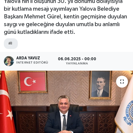
Yalova’nın il oluşunun 30. yıl dönümü dolayısıyla
bir kutlama mesajı yayımlayan Yalova Belediye
SPOR
Başkanı Mehmet Gürel, kentin geçmişine duyulan
saygı ve geleceğine duyulan umutla bu anlamlı
ULUSAL
günü kutladıklarını ifade etti.
İLÇELERİMİZ
#İl
RESMİ İLAN
ARDA YAVUZ
06.06.2025 - 00:00
İNTERNET EDITÖRÜ
YAYINLANMA