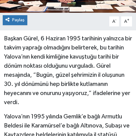
Paylaş
-
+
A
A
Başkan Gürel, 6 Haziran 1995 tarihinin yalnızca bir
takvim yaprağı olmadığını belirterek, bu tarihin
Yalova’nın kendi kimliğine kavuştuğu tarihi bir
dönüm noktası olduğunu vurguladı. Gürel
mesajında, “Bugün, güzel şehrimizin il oluşunun
30. yıl dönümünü hep birlikte kutlamanın
heyecanını ve onurunu yaşıyoruz,” ifadelerine yer
verdi.
Yalova’nın 1995 yılında Gemlik’e bağlı Armutlu
Beldesi ile Karamürsel’e bağlı Altınova, Subaşı ve
Kaytazdere beldelerinin katılımıyla il statüsü