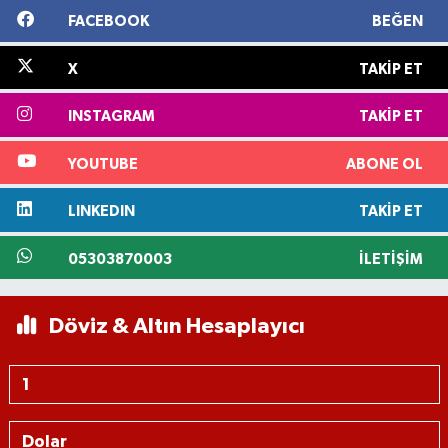
FACEBOOK
BEĞEN
X
TAKIP ET
INSTAGRAM
TAKIP ET
YOUTUBE
ABONE OL
LINKEDIN
TAKIP ET
05303870003
İLETIŞIM
Döviz & Altın Hesaplayıcı