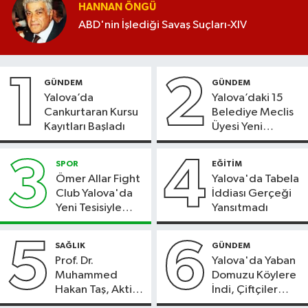
HANNAN ÖNGÜ
ABD'nin İşlediği Savaş Suçları-XIV
1
2
GÜNDEM
GÜNDEM
Yalova’da
Yalova’daki 15
Cankurtaran Kursu
Belediye Meclis
Kayıtları Başladı
Üyesi Yeni
Parti’ye Geçiyor
3
4
SPOR
EĞİTİM
Ömer Allar Fight
Yalova'da Tabela
Club Yalova'da
İddiası Gerçeği
Yeni Tesisiyle
Yansıtmadı
Hizmete Başladı
5
6
SAĞLIK
GÜNDEM
Prof. Dr.
Yalova'da Yaban
Muhammed
Domuzu Köylere
Hakan Taş, Aktif
İndi, Çiftçiler
International
Endişeli!