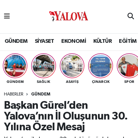
GÜNDEM
Yalova Nöbetçi Eczaneler
SİYASET
Yalova Hava Durumu
GÜNDEM
SİYASET
EKONOMİ
KÜLTÜR
EĞİTİM
EKONOMİ
Yalova Namaz Vakitleri
KÜLTÜR
Yalova Trafik Yoğunluk Haritası
GÜNDEM
SAĞLIK
ASAYİŞ
ÇINARCIK
SPOR
EĞİTİM
Puan Durumu ve Fikstür
HABERLER
GÜNDEM
BİLİM VE TEKNOLOJİ
Tüm Manşetler
Başkan Gürel’den
Yalova’nın İl Oluşunun 30.
ASAYİŞ
Son Dakika Haberleri
Yılına Özel Mesaj
SAĞLIK
Haber Arşivi