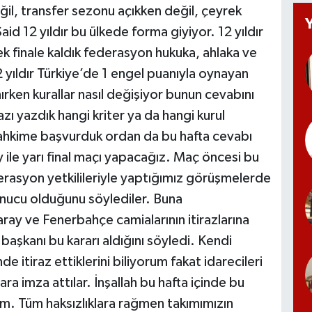
eğil, transfer sezonu açıkken değil, çeyrek
Said 12 yıldır bu ülkede forma giyiyor. 12 yıldır
 finale kaldık federasyon hukuka, ahlaka ve
12 yıldır Türkiye’de 1 engel puanıyla oynayan
ırken kurallar nasıl değişiyor bunun cevabını
ı yazdık hangi kriter ya da hangi kurul
Tahkime başvurduk ordan da bu hafta cevabı
 ile yarı final maçı yapacağız. Maç öncesi bu
derasyon yetkilileriyle yaptığımız görüşmelerde
sonucu olduğunu söylediler. Buna
ray ve Fenerbahçe camialarının itirazlarına
şkanı bu kararı aldığını söyledi. Kendi
de itiraz ettiklerini biliyorum fakat idarecileri
a imza attılar. İnşallah bu hafta içinde bu
m. Tüm haksızlıklara rağmen takımımızın