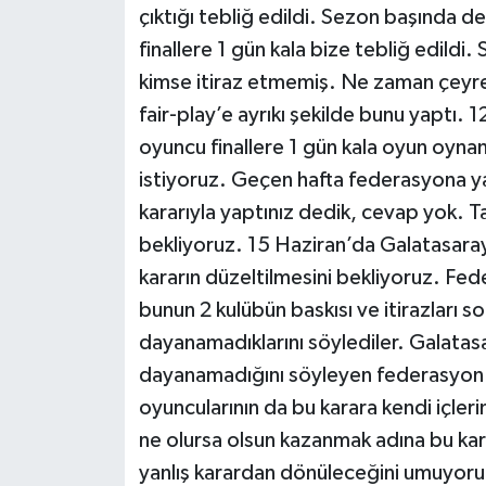
çıktığı tebliğ edildi. Sezon başında d
finallere 1 gün kala bize tebliğ edildi. 
kimse itiraz etmemiş. Ne zaman çeyrek
fair-play’e ayrıkı şekilde bunu yaptı. 
oyuncu finallere 1 gün kala oyun oynan
istiyoruz. Geçen hafta federasyona yaz
kararıyla yaptınız dedik, cevap yok. 
bekliyoruz. 15 Haziran’da Galatasaray
kararın düzeltilmesini bekliyoruz. Fe
bunun 2 kulübün baskısı ve itirazları 
dayanamadıklarını söylediler. Galatasa
dayanamadığını söyleyen federasyon ba
oyuncularının da bu karara kendi içlerin
ne olursa olsun kazanmak adına bu karar
yanlış karardan dönüleceğini umuyoru