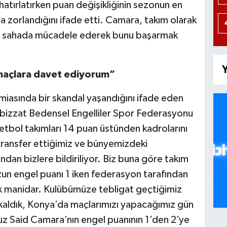
atırlatırken puan değişikliğinin sezonun en
 zorlandığını ifade etti. Camara, takım olarak
ve sahada mücadele ederek bunu başarmak
Y
 maçlara davet ediyorum”
miasında bir skandal yaşandığını ifade eden
 bizzat Bedensel Engelliler Spor Federasyonu
ketbol takımları 14 puan üstünden kadrolarını
 transfer ettiğimiz ve bünyemizdeki
ndan bizlere bildiriliyor. Biz buna göre takım
n engel puanı 1 iken federasyon tarafından
ok manidar. Kulübümüze tebligat geçtiğimiz
 kaldık, Konya’da maçlarımızı yapacağımız gün
uz Said Camara’nın engel puanının 1’den 2’ye