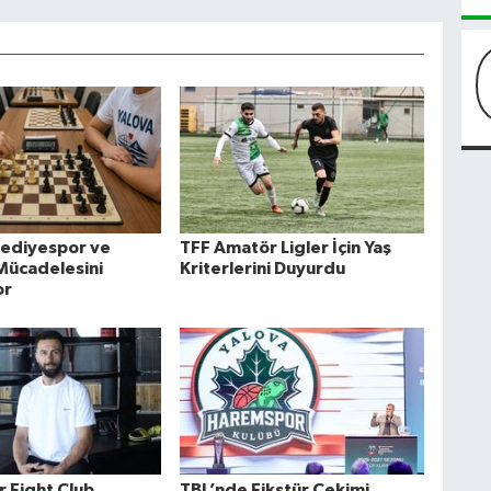
lediyespor ve
TFF Amatör Ligler İçin Yaş
 Mücadelesini
Kriterlerini Duyurdu
or
r Fight Club
TBL’nde Fikstür Çekimi