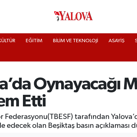
KÜLTÜR
EĞİTİM
BİLİM VE TEKNOLOJİ
ASAYİŞ
va’da Oynayacağı M
em Etti
or Federasyonu(TBESF) tarafından Yalova’
 edecek olan Beşiktaş basın açıklaması d