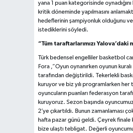
yana 1 puan kategorisinde oynadığını h
kritik döneminde yapılmasını anlamakta
hedeflerinin şampiyonluk olduğunu 
istediklerini söyledi.
“Tüm taraftarlarımızı Yalova’daki
Türk bedensel engelliler basketbol ca
Fora ,”Oyun oynanırken oyunun kuralı
tarafından değiştirildi. Tekerlekli bas
kuruyor ve biz yılı programlarken her
oyuncuların puanları federasyon tarafı
kuruyoruz. Sezon başında oyuncumuzu
2’ye çıkartıldı. Bunun zamanlaması ç
hafta pazar günü geldi. Çeyrek finale
bize ulaştı tebligat. Değerli oyuncum