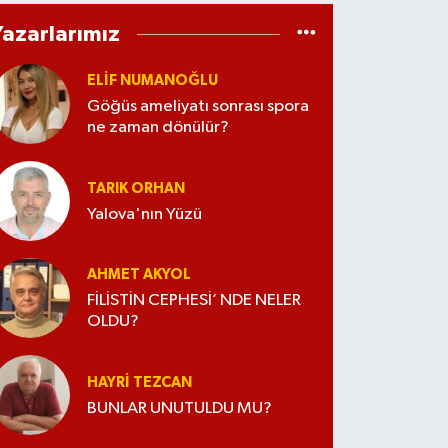
Yazarlarımız
ELİF NUMANOĞLU
Göğüs ameliyatı sonrası spora
ne zaman dönülür?
TARIK ORHAN
Yalova'nın Yüzü
AHMET AKYOL
FİLİSTİN CEPHESİ’ NDE NELER
OLDU?
HAYRI TEZCAN
BUNLAR UNUTULDU MU?