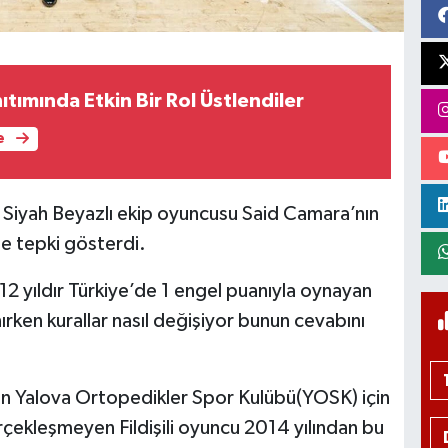
ıtımında Etkin Bir Rol Üstlendiler
e
n Siyah Beyazlı ekip oyuncusu Said Camara’nın
ne tepki gösterdi.
12 yıldır Türkiye’de 1 engel puanıyla oynayan
ırken kurallar nasıl değişiyor bunun cevabını
en Yalova Ortopedikler Spor Kulübü(YOSK) için
rçekleşmeyen Fildişili oyuncu 2014 yılından bu