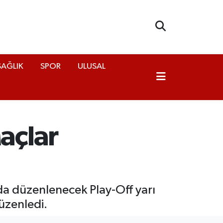
SAĞLIK
SPOR
ULUSAL
açlar
da düzenlenecek Play-Off yarı
üzenledi.