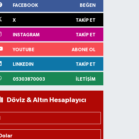
FACEBOOK
BEĞEN
X
TAKIP ET
INSTAGRAM
TAKIP ET
YOUTUBE
ABONE OL
LINKEDIN
TAKIP ET
05303870003
İLETIŞIM
Döviz & Altın Hesaplayıcı