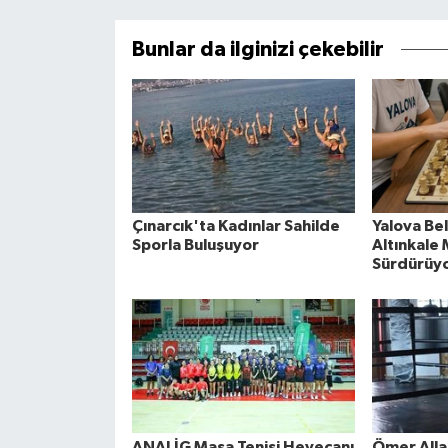
Bunlar da ilginizi çekebilir
Çınarcık'ta Kadınlar Sahilde
Yalova Be
Sporla Buluşuyor
Altınkale
Sürdürüy
ANALİG Masa Tenisi Heyecanı
Ömer Alla