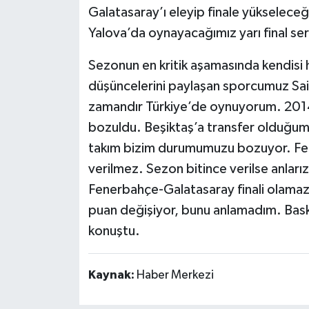
Galatasaray’ı eleyip finale yükseleceğ
Yalova’da oynayacağımız yarı final se
Sezonun en kritik aşamasında kendisi ha
düşüncelerini paylaşan sporcumuz Said
zamandır Türkiye’de oynuyorum. 2014’
bozuldu. Beşiktaş’a transfer olduğu
takım bizim durumumuzu bozuyor. Feder
verilmez. Sezon bitince verilse anları
Fenerbahçe-Galatasaray finali olamaz,
puan değişiyor, bunu anlamadım. Bask
konuştu.
Kaynak:
Haber Merkezi