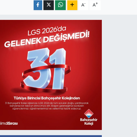
-
+
A
A