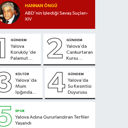
HANNAN ÖNGÜ
ABD'nin İşlediği Savaş Suçları-
XIV
1
2
GÜNDEM
GÜNDEM
Yalova
Yalova’da
Koruköy ’de
Cankurtaran
Palamut
Kursu
Sezonu
Kayıtları
Heyecanı
Başladı
3
4
KÜLTÜR
GÜNDEM
Yalova'da
Yalova’da
Mum
Su Kesintisi
Işığında
Duyurusu
Konser
Keyfi
5
SPOR
Yalova Adına Gururlandıran Terfiler
Yaşandı