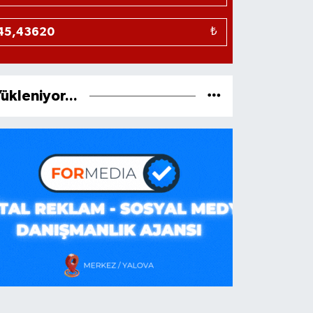
₺
ükleniyor...