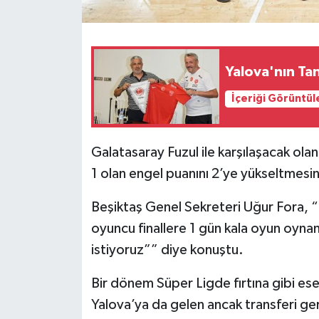
Yalova'nın Tan
İçeriği Görüntül
Galatasaray Fuzul ile karşılaşacak ola
1 olan engel puanını 2’ye yükseltmesi
Beşiktaş Genel Sekreteri Uğur Fora, “
oyuncu finallere 1 gün kala oyun oynan
istiyoruz”” diye konuştu.
Bir dönem Süper Ligde fırtına gibi es
Yalova’ya da gelen ancak transferi ge