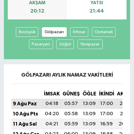
AKŞAM
YATSI
20:12
21:44
Bozüyük
Gölpazarı
İnhisar
Osmaneli
Pazaryeri
Söğüt
Yenipazar
GÖLPAZARI AYLIK NAMAZ VAKITLERI
İMSAK
GÜNEŞ
ÖĞLE
İKINDI
AKŞA
9 Ağu Paz
04:18
05:57
13:09
17:00
20:12
10 Ağu Pts
04:20
05:58
13:09
17:00
20:11
11 Ağu Sal
04:21
05:59
13:09
16:59
20:09