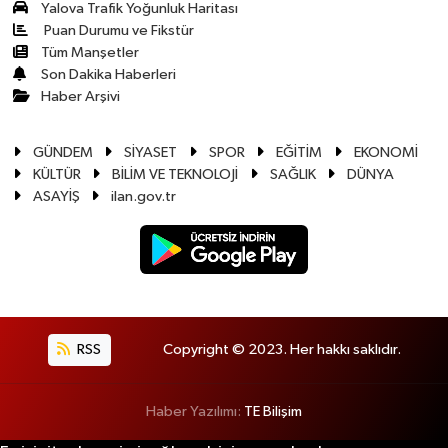
Yalova Trafik Yoğunluk Haritası
Puan Durumu ve Fikstür
Tüm Manşetler
Son Dakika Haberleri
Haber Arşivi
GÜNDEM
SİYASET
SPOR
EĞİTİM
EKONOMİ
KÜLTÜR
BİLİM VE TEKNOLOJİ
SAĞLIK
DÜNYA
ASAYİŞ
ilan.gov.tr
RSS
Copyright © 2023. Her hakkı saklıdır.
Haber Yazılımı:
TE Bilişim