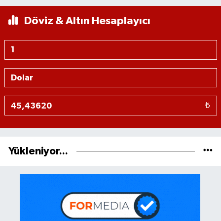
Döviz & Altın Hesaplayıcı
₺
Yükleniyor...