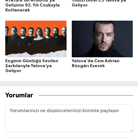
Atatürk'ün Armutlu'ya
Yıldızı Lvbel C5 Yalova’ya
Gelişinin 92. Yılı Coşkuyla
Geliyor
Kutlanacak
Ezginin Günlüğü Sevilen
Yalova’da Cem Adrian
Şarkılarıyla Yalova’ya
Rüzgârı Esecek
Geliyor
Yorumlar