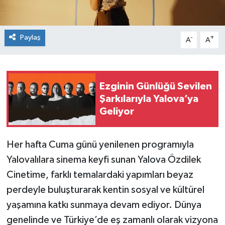
Paylaş
-
+
A
A
Ezginin Günlüğü Sevilen
Şarkılarıyla Yalova’ya
Geliyor
Her hafta Cuma günü yenilenen programıyla
Yalovalılara sinema keyfi sunan Yalova Özdilek
Cinetime, farklı temalardaki yapımları beyaz
perdeyle buluşturarak kentin sosyal ve kültürel
yaşamına katkı sunmaya devam ediyor. Dünya
genelinde ve Türkiye’de eş zamanlı olarak vizyona