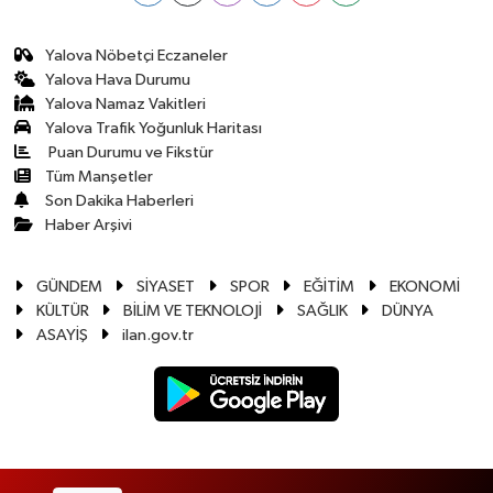
Yalova Nöbetçi Eczaneler
Yalova Hava Durumu
Yalova Namaz Vakitleri
Yalova Trafik Yoğunluk Haritası
Puan Durumu ve Fikstür
Tüm Manşetler
Son Dakika Haberleri
Haber Arşivi
GÜNDEM
SİYASET
SPOR
EĞİTİM
EKONOMİ
KÜLTÜR
BİLİM VE TEKNOLOJİ
SAĞLIK
DÜNYA
ASAYİŞ
ilan.gov.tr