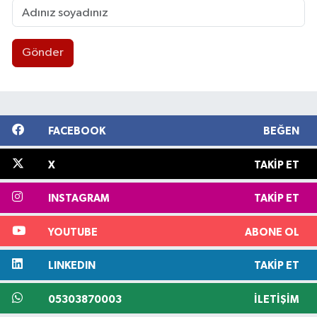
Gönder
FACEBOOK
BEĞEN
X
TAKIP ET
INSTAGRAM
TAKIP ET
YOUTUBE
ABONE OL
LINKEDIN
TAKIP ET
05303870003
İLETIŞIM