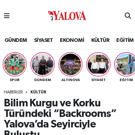
GÜNDEM
Yalova Nöbetçi Eczaneler
SİYASET
Yalova Hava Durumu
GÜNDEM
SİYASET
EKONOMİ
KÜLTÜR
EĞİTİM
EKONOMİ
Yalova Namaz Vakitleri
KÜLTÜR
Yalova Trafik Yoğunluk Haritası
SPOR
GÜNDEM
ALTINOVA
SİYASET
EĞİTİM
EĞİTİM
Puan Durumu ve Fikstür
HABERLER
KÜLTÜR
BİLİM VE TEKNOLOJİ
Tüm Manşetler
Bilim Kurgu ve Korku
Türündeki “Backrooms”
ASAYİŞ
Son Dakika Haberleri
Yalova’da Seyirciyle
SAĞLIK
Haber Arşivi
Buluştu