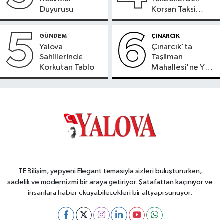
Duyurusu
Korsan Taksi
Tepkisi
5
6
GÜNDEM
ÇINARCIK
Yalova
Çınarcık'ta
Sahillerinde
Taşliman
Korkutan Tablo
Mahallesi'ne Yeni
Ortak ATM
Hizmete Girdi
TE Bilişim, yepyeni Elegant temasıyla sizleri buluştururken,
sadelik ve modernizmi bir araya getiriyor. Şatafattan kaçınıyor ve
insanlara haber okuyabilecekleri bir altyapı sunuyor.