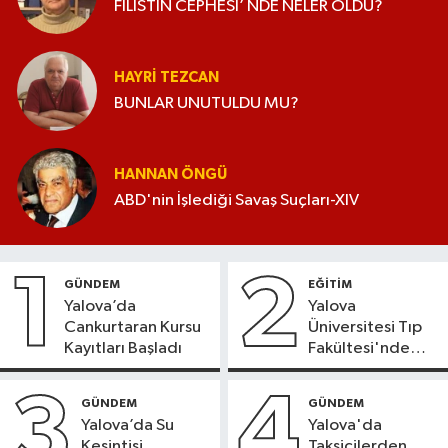
FİLİSTİN CEPHESİ’ NDE NELER OLDU?
HAYRI TEZCAN
BUNLAR UNUTULDU MU?
HANNAN ÖNGÜ
ABD'nin İşlediği Savaş Suçları-XIV
1
2
GÜNDEM
EĞİTİM
Yalova’da
Yalova
Cankurtaran Kursu
Üniversitesi Tıp
Kayıtları Başladı
Fakültesi'nde
Yeni Dönem
3
4
GÜNDEM
GÜNDEM
Yalova’da Su
Yalova'da
Kesintisi
Taksicilerden