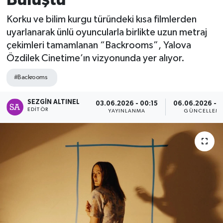
SPOR
Korku ve bilim kurgu türündeki kısa filmlerden
uyarlanarak ünlü oyuncularla birlikte uzun metraj
ULUSAL
çekimleri tamamlanan “Backrooms”, Yalova
Özdilek Cinetime’ın vizyonunda yer alıyor.
İLÇELERİMİZ
#Backrooms
RESMİ İLAN
SEZGIN ALTINEL
03.06.2026 - 00:15
06.06.2026 - 1
EDITÖR
YAYINLANMA
GÜNCELLEM