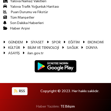
Yalova Namaz Vakitleri
Yalova Trafik Yoğunluk Haritası
Puan Durumu ve Fikstür
Tüm Manşetler
Son Dakika Haberleri
Haber Arşivi
GÜNDEM
SİYASET
SPOR
EĞİTİM
EKONOMİ
KÜLTÜR
BİLİM VE TEKNOLOJİ
SAĞLIK
DÜNYA
ASAYİŞ
ilan.gov.tr
RSS
Copyright © 2023. Her hakkı saklıdır.
Haber Yazılımı:
TE Bilişim