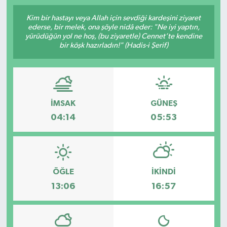
SPOR
Kim bir hastayı veya Allah için sevdiği kardeşini ziyaret
ederse, bir melek, ona şöyle nidâ eder: "Ne iyi yaptın,
yürüdüğün yol ne hoş, (bu ziyaretle) Cennet’te kendine
ULUSAL
bir köşk hazırladın!" (Hadis-i Şerif)
İLÇELERİMİZ
RESMİ İLAN
İMSAK
GÜNEŞ
04:14
05:53
ÖĞLE
İKINDI
13:06
16:57