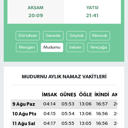
AKŞAM
YATSI
20:09
21:41
Dörtdivan
Gerede
Göynük
Kıbrıscık
Mengen
Mudurnu
Seben
Yeniçağa
MUDURNU AYLIK NAMAZ VAKITLERI
İMSAK
GÜNEŞ
ÖĞLE
İKINDI
AKŞA
9 Ağu Paz
04:14
05:53
13:06
16:57
20:09
10 Ağu Pts
04:15
05:54
13:06
16:56
20:08
11 Ağu Sal
04:17
05:55
13:05
16:56
20:06