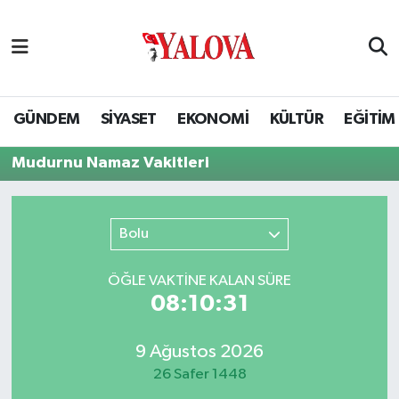
GÜNDEM
Yalova Nöbetçi Eczaneler
SİYASET
Yalova Hava Durumu
GÜNDEM
SİYASET
EKONOMİ
KÜLTÜR
EĞİTİM
EKONOMİ
Yalova Namaz Vakitleri
Mudurnu Namaz Vakitleri
KÜLTÜR
Yalova Trafik Yoğunluk Haritası
Bolu
EĞİTİM
Puan Durumu ve Fikstür
ÖĞLE VAKTİNE KALAN SÜRE
BİLİM VE TEKNOLOJİ
Tüm Manşetler
08:10:31
ASAYİŞ
Son Dakika Haberleri
9 Ağustos 2026
26 Safer 1448
SAĞLIK
Haber Arşivi