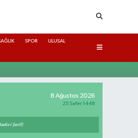
SAĞLIK
SPOR
ULUSAL
8 Ağustos 2026
25 Safer 1448
adis-i Şerif)