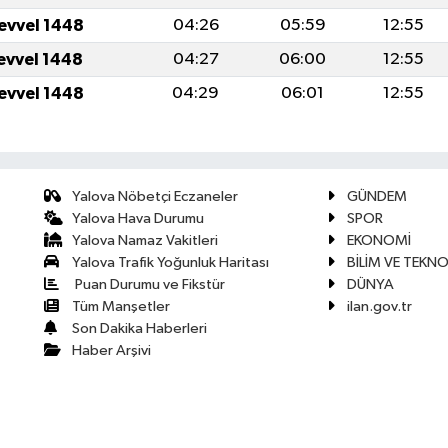
levvel 1448
04:26
05:59
12:55
levvel 1448
04:27
06:00
12:55
levvel 1448
04:29
06:01
12:55
Yalova Nöbetçi Eczaneler
GÜNDEM
Yalova Hava Durumu
SPOR
Yalova Namaz Vakitleri
EKONOMİ
Yalova Trafik Yoğunluk Haritası
BİLİM VE TEKNO
Puan Durumu ve Fikstür
DÜNYA
Tüm Manşetler
ilan.gov.tr
Son Dakika Haberleri
Haber Arşivi