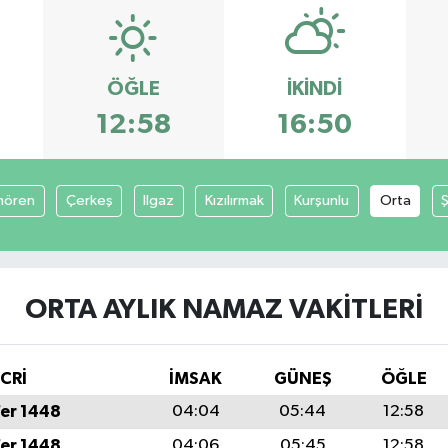
ÖĞLE
İKINDI
12:58
16:50
mören
Çerkeş
Ilgaz
Kızılırmak
Kurşunlu
Orta
ORTA AYLIK NAMAZ VAKITLERI
İCRİ
İMSAK
GÜNEŞ
ÖĞLE
fer 1448
04:04
05:44
12:58
fer 1448
04:06
05:45
12:58