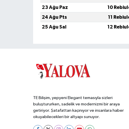
23 Ağu Paz
10 Rebiu
24 Ağu Pts
11 Rebiu
25 Ağu Sal
12 Rebiu
TE Bilişim, yepyeni Elegant temasıyla sizleri
buluştururken, sadelik ve modernizmi bir araya
getiriyor. Şatafattan kaçınıyor ve insanlara haber
okuyabilecekleri bir altyapı sunuyor.