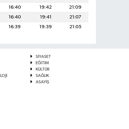
16:40
19:42
21:09
16:40
19:41
21:07
16:39
19:39
21:05
SİYASET
EĞİTİM
KÜLTÜR
LOJİ
SAĞLIK
ASAYİŞ