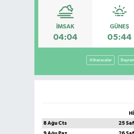
SPOR
ULUSAL
İMSAK
GÜNEŞ
04:04
05:44
İLÇELERİMİZ
RESMİ İLAN
Atkaracalar
Bayra
H
8 Ağu Cts
25 Sa
9 Ağu Paz
26 Sa