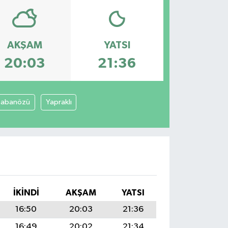
AKŞAM
YATSI
20:03
21:36
Şabanözü
Yapraklı
İKINDI
AKŞAM
YATSI
16:50
20:03
21:36
16:49
20:02
21:34