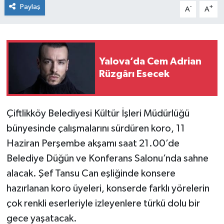
Paylaş
-
+
A
A
Yalova’da Cem Adrian
Rüzgârı Esecek
Çiftlikköy Belediyesi Kültür İşleri Müdürlüğü
bünyesinde çalışmalarını sürdüren koro, 11
Haziran Perşembe akşamı saat 21.00’de
Belediye Düğün ve Konferans Salonu’nda sahne
alacak. Şef Tansu Can eşliğinde konsere
hazırlanan koro üyeleri, konserde farklı yörelerin
çok renkli eserleriyle izleyenlere türkü dolu bir
gece yaşatacak.