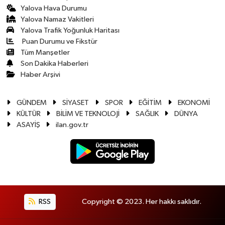
Yalova Hava Durumu
Yalova Namaz Vakitleri
Yalova Trafik Yoğunluk Haritası
Puan Durumu ve Fikstür
Tüm Manşetler
Son Dakika Haberleri
Haber Arşivi
GÜNDEM
SİYASET
SPOR
EĞİTİM
EKONOMİ
KÜLTÜR
BİLİM VE TEKNOLOJİ
SAĞLIK
DÜNYA
ASAYİŞ
ilan.gov.tr
RSS
Copyright © 2023. Her hakkı saklıdır.