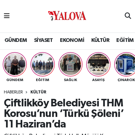
GÜNDEM
Yalova Nöbetçi Eczaneler
SİYASET
Yalova Hava Durumu
GÜNDEM
SİYASET
EKONOMİ
KÜLTÜR
EĞİTİM
EKONOMİ
Yalova Namaz Vakitleri
KÜLTÜR
Yalova Trafik Yoğunluk Haritası
GÜNDEM
EĞİTİM
SAĞLIK
ASAYİŞ
ÇINARCI
EĞİTİM
Puan Durumu ve Fikstür
HABERLER
KÜLTÜR
BİLİM VE TEKNOLOJİ
Tüm Manşetler
Çiftlikköy Belediyesi THM
Korosu’nun ‘Türkü Şöleni’
ASAYİŞ
Son Dakika Haberleri
11 Haziran’da
SAĞLIK
Haber Arşivi