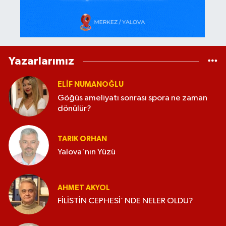
Yazarlarımız
ELİF NUMANOĞLU
Göğüs ameliyatı sonrası spora ne zaman
dönülür?
TARIK ORHAN
Yalova'nın Yüzü
AHMET AKYOL
FİLİSTİN CEPHESİ’ NDE NELER OLDU?