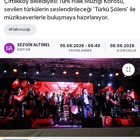
Çiftlikköy Belediyesi Türk Halk Müziği Korosu,
sevilen türkülerin seslendirileceği ‘Türkü Şöleni’ ile
SPOR
müzikseverlerle buluşmaya hazırlanıyor.
ULUSAL
#Halk müziği
İLÇELERİMİZ
SEZGIN ALTINEL
05.06.2026 - 00:40
06.06.2026 - 1
EDITÖR
YAYINLANMA
GÜNCELLEM
RESMİ İLAN