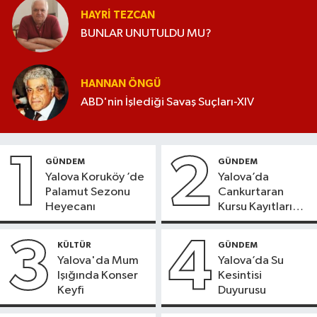
HAYRI TEZCAN
BUNLAR UNUTULDU MU?
HANNAN ÖNGÜ
ABD'nin İşlediği Savaş Suçları-XIV
1
2
GÜNDEM
GÜNDEM
Yalova Koruköy ’de
Yalova’da
Palamut Sezonu
Cankurtaran
Heyecanı
Kursu Kayıtları
Başladı
3
4
KÜLTÜR
GÜNDEM
Yalova'da Mum
Yalova’da Su
Işığında Konser
Kesintisi
Keyfi
Duyurusu