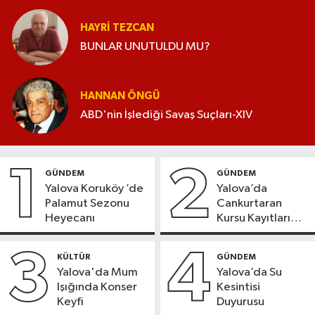
HAYRI TEZCAN
BUNLAR UNUTULDU MU?
HANNAN ÖNGÜ
ABD'nin İşlediği Savaş Suçları-XIV
1
2
GÜNDEM
GÜNDEM
Yalova Koruköy ’de
Yalova’da
Palamut Sezonu
Cankurtaran
Heyecanı
Kursu Kayıtları
Başladı
3
4
KÜLTÜR
GÜNDEM
Yalova'da Mum
Yalova’da Su
Işığında Konser
Kesintisi
Keyfi
Duyurusu