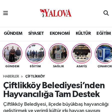
GÜNDEM
Yalova Nöbetçi Eczaneler
SİYASET
Yalova Hava Durumu
GÜNDEM
SİYASET
EKONOMİ
KÜLTÜR
EĞİTİM
EKONOMİ
Yalova Namaz Vakitleri
KÜLTÜR
Yalova Trafik Yoğunluk Haritası
GÜNDEM
EĞİTİM
SAĞLIK
ASAYİŞ
ÇINARCI
EĞİTİM
Puan Durumu ve Fikstür
HABERLER
ÇİFTLİKKÖY
BİLİM VE TEKNOLOJİ
Tüm Manşetler
Çiftlikköy Belediyesi’nden
Hayvancılığa Tam Destek
ASAYİŞ
Son Dakika Haberleri
Çiftlikköy Belediyesi, ilçede büyükbaş hayvancılığı
SAĞLIK
Haber Arşivi
geliştirmek ve verimli kültür ırkı hayvan sayısını