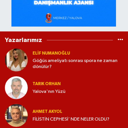
Yazarlarımız
ELİF NUMANOĞLU
Göğüs ameliyatı sonrası spora ne zaman
dönülür?
TARIK ORHAN
Yalova'nın Yüzü
AHMET AKYOL
FİLİSTİN CEPHESİ’ NDE NELER OLDU?