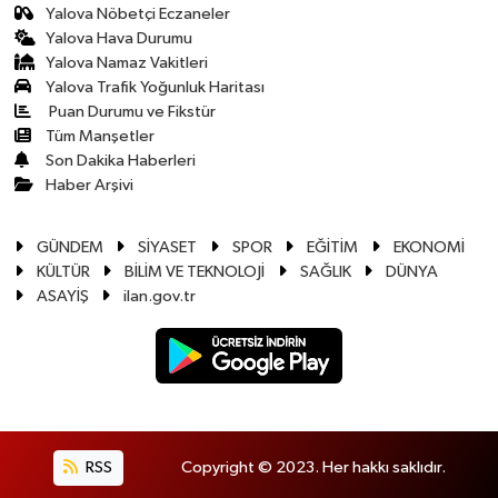
Yalova Nöbetçi Eczaneler
Yalova Hava Durumu
Yalova Namaz Vakitleri
Yalova Trafik Yoğunluk Haritası
Puan Durumu ve Fikstür
Tüm Manşetler
Son Dakika Haberleri
Haber Arşivi
GÜNDEM
SİYASET
SPOR
EĞİTİM
EKONOMİ
KÜLTÜR
BİLİM VE TEKNOLOJİ
SAĞLIK
DÜNYA
ASAYİŞ
ilan.gov.tr
RSS
Copyright © 2023. Her hakkı saklıdır.