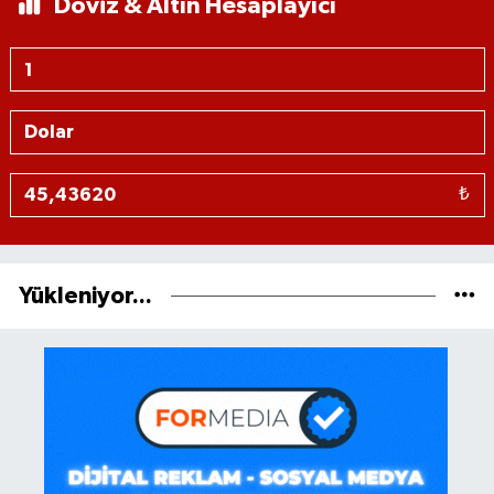
Döviz & Altın Hesaplayıcı
₺
Yükleniyor...