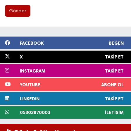
Gönder
FACEBOOK
BEĞEN
X
TAKIP ET
INSTAGRAM
TAKIP ET
YOUTUBE
ABONE OL
LINKEDIN
TAKIP ET
05303870003
İLETIŞIM