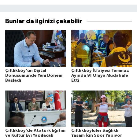
Bunlar da ilginizi çekebilir
Çiftlikköy'ün Dijital
Çiftlikköy İtfaiyesi Temmuz
Dönüşümünde Yeni Dönem
Ayında 91 Olaya Müdahale
Başladı
Etti
Çiftlikköy’de Atatürk Eğitim
Çiftlikköylüler Sağlıklı
ve Kültür Evi Yapılacak
Yaşam İçin Spor Yapıyor