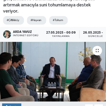
artırmak amacıyla suni tohumlamaya destek
SPOR
veriyor.
ULUSAL
#Çiftlikköy
#Hayvan
#Tohum
İLÇELERİMİZ
ARDA YAVUZ
27.05.2025 - 00:09
26.05.2025 - 1
İNTERNET EDITÖRÜ
YAYINLANMA
GÜNCELLEM
RESMİ İLAN