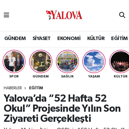
GÜNDEM
Yalova Nöbetçi Eczaneler
SİYASET
Yalova Hava Durumu
GÜNDEM
SİYASET
EKONOMİ
KÜLTÜR
EĞİTİM
EKONOMİ
Yalova Namaz Vakitleri
KÜLTÜR
Yalova Trafik Yoğunluk Haritası
SPOR
GÜNDEM
SAĞLIK
YAŞAM
KÜLTÜR
EĞİTİM
Puan Durumu ve Fikstür
HABERLER
EĞİTİM
BİLİM VE TEKNOLOJİ
Tüm Manşetler
Yalova’da “52 Hafta 52
Okul” Projesinde Yılın Son
ASAYİŞ
Son Dakika Haberleri
Ziyareti Gerçekleşti
SAĞLIK
Haber Arşivi