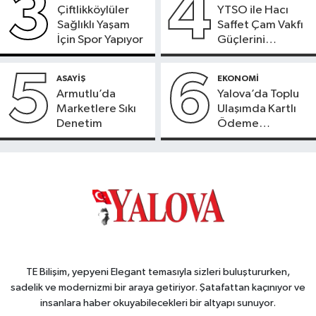
3
4
Çiftlikköylüler
YTSO ile Hacı
Sağlıklı Yaşam
Saffet Çam Vakfı
İçin Spor Yapıyor
Güçlerini
Birleştirdi
5
6
ASAYİŞ
EKONOMİ
Armutlu’da
Yalova’da Toplu
Marketlere Sıkı
Ulaşımda Kartlı
Denetim
Ödeme
Beklentisi
TE Bilişim, yepyeni Elegant temasıyla sizleri buluştururken,
sadelik ve modernizmi bir araya getiriyor. Şatafattan kaçınıyor ve
insanlara haber okuyabilecekleri bir altyapı sunuyor.