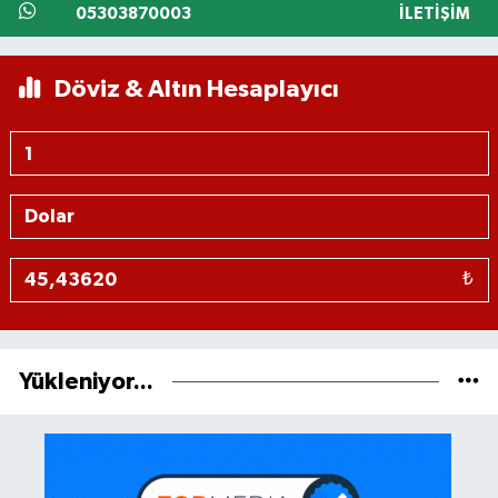
05303870003
İLETIŞIM
Döviz & Altın Hesaplayıcı
₺
Yükleniyor...