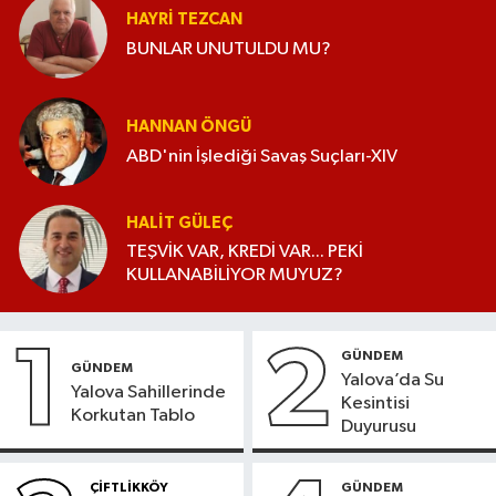
HAYRI TEZCAN
BUNLAR UNUTULDU MU?
HANNAN ÖNGÜ
ABD'nin İşlediği Savaş Suçları-XIV
HALIT GÜLEÇ
TEŞVİK VAR, KREDİ VAR... PEKİ
KULLANABİLİYOR MUYUZ?
1
2
GÜNDEM
GÜNDEM
Yalova’da Su
Yalova Sahillerinde
Kesintisi
Korkutan Tablo
Duyurusu
ÇİFTLİKKÖY
GÜNDEM