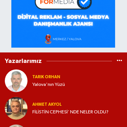
Yazarlarımız
TARIK ORHAN
Yalova'nın Yüzü
AHMET AKYOL
FİLİSTİN CEPHESİ’ NDE NELER OLDU?