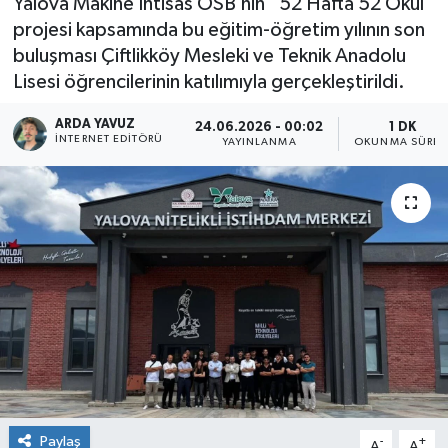
Yalova Makine İhtisas OSB’nin “52 Hafta 52 Okul”
projesi kapsamında bu eğitim-öğretim yılının son
SPOR
buluşması Çiftlikköy Mesleki ve Teknik Anadolu
Lisesi öğrencilerinin katılımıyla gerçekleştirildi.
ULUSAL
ARDA YAVUZ
24.06.2026 - 00:02
1 DK
İLÇELERİMİZ
İNTERNET EDITÖRÜ
YAYINLANMA
OKUNMA SÜRES
RESMİ İLAN
Paylaş
-
+
A
A