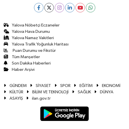
Yalova Nöbetçi Eczaneler
Yalova Hava Durumu
Yalova Namaz Vakitleri
Yalova Trafik Yoğunluk Haritası
Puan Durumu ve Fikstür
Tüm Manşetler
Son Dakika Haberleri
Haber Arşivi
GÜNDEM
SİYASET
SPOR
EĞİTİM
EKONOMİ
KÜLTÜR
BİLİM VE TEKNOLOJİ
SAĞLIK
DÜNYA
ASAYİŞ
ilan.gov.tr