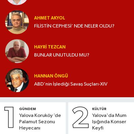
AHMET AKYOL
FİLİSTİN CEPHESİ’ NDE NELER OLDU?
HAYRI TEZCAN
BUNLAR UNUTULDU MU?
HANNAN ÖNGÜ
ABD'nin İşlediği Savaş Suçları-XIV
1
2
GÜNDEM
KÜLTÜR
Yalova Koruköy ’de
Yalova'da Mum
Palamut Sezonu
Işığında Konser
Heyecanı
Keyfi