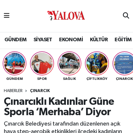
GÜNDEM
Yalova Nöbetçi Eczaneler
SİYASET
Yalova Hava Durumu
GÜNDEM
SİYASET
EKONOMİ
KÜLTÜR
EĞİTİM
EKONOMİ
Yalova Namaz Vakitleri
KÜLTÜR
Yalova Trafik Yoğunluk Haritası
GÜNDEM
SPOR
SAĞLIK
ÇİFTLİKKÖY
ÇINARCI
EĞİTİM
Puan Durumu ve Fikstür
HABERLER
ÇINARCIK
BİLİM VE TEKNOLOJİ
Tüm Manşetler
Çınarcıklı Kadınlar Güne
Sporla ‘Merhaba’ Diyor
ASAYİŞ
Son Dakika Haberleri
Çınarcık Belediyesi tarafından düzenlenen açık
SAĞLIK
Haber Arşivi
hava step-aerobik etkinlikleri ilçedeki kadınların