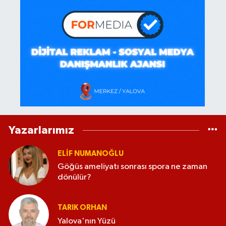
Yazarlarımız
ELİF NUMANOĞLU
Göğüs ameliyatı sonrası spora ne zaman
dönülür?
TARIK ORHAN
Yalova'nın Yüzü