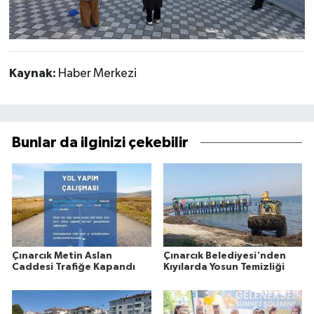
Kaynak:
Haber Merkezi
Bunlar da ilginizi çekebilir
Çınarcık Metin Aslan
Çınarcık Belediyesi'nden
Caddesi Trafiğe Kapandı
Kıyılarda Yosun Temizliği