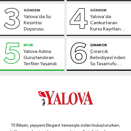
3
4
GÜNDEM
GÜNDEM
Yalova’da Su
Yalova’da
Kesintisi
Cankurtaran
Duyurusu
Kursu Kayıtları
Başladı
5
6
SPOR
ÇINARCIK
Yalova Adına
Çınarcık
Gururlandıran
Belediyesi’nden
Terfiler Yaşandı
Su Tasarrufu
Çağrısı
TE Bilişim, yepyeni Elegant temasıyla sizleri buluştururken,