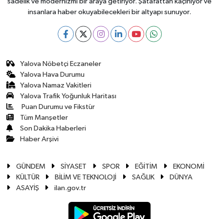
sadelik ve modernizmi bir araya getiriyor. Şatafattan kaçınıyor ve
insanlara haber okuyabilecekleri bir altyapı sunuyor.
Yalova Nöbetçi Eczaneler
Yalova Hava Durumu
Yalova Namaz Vakitleri
Yalova Trafik Yoğunluk Haritası
Puan Durumu ve Fikstür
Tüm Manşetler
Son Dakika Haberleri
Haber Arşivi
GÜNDEM
SİYASET
SPOR
EĞİTİM
EKONOMİ
KÜLTÜR
BİLİM VE TEKNOLOJİ
SAĞLIK
DÜNYA
ASAYİŞ
ilan.gov.tr