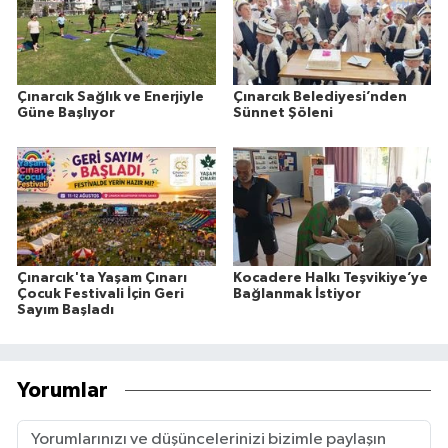
Çınarcık Sağlık ve Enerjiyle
Çınarcık Belediyesi’nden
Güne Başlıyor
Sünnet Şöleni
Çınarcık'ta Yaşam Çınarı
Kocadere Halkı Teşvikiye’ye
Çocuk Festivali İçin Geri
Bağlanmak İstiyor
Sayım Başladı
Yorumlar