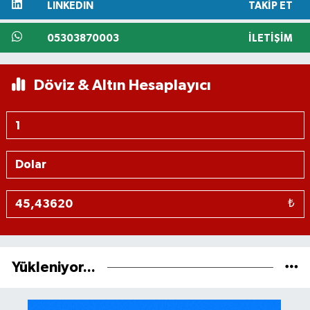
LINKEDIN
TAKIP ET
05303870003
İLETIŞIM
Döviz & Altın Hesaplayıcı
₺
Yükleniyor...