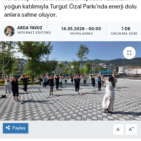
yoğun katılımıyla Turgut Özal Parkı’nda enerji dolu
SPOR
anlara sahne oluyor.
ULUSAL
ARDA YAVUZ
14.05.2026 - 00:00
1 DK
İNTERNET EDITÖRÜ
YAYINLANMA
OKUNMA SÜRES
İLÇELERİMİZ
RESMİ İLAN
Paylaş
-
+
A
A