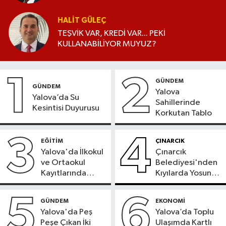
HALIT GÜLEÇ
TEŞVİK VAR, KREDİ VAR... PEKİ
KULLANABİLİYOR MUYUZ?
1
2
GÜNDEM
GÜNDEM
Yalova
Yalova’da Su
Sahillerinde
Kesintisi Duyurusu
Korkutan Tablo
3
4
EĞİTİM
ÇINARCIK
Yalova'da İlkokul
Çınarcık
ve Ortaokul
Belediyesi'nden
Kayıtlarında
Kıyılarda Yosun
Adres
Temizliği
Doğrulama
5
6
GÜNDEM
EKONOMİ
Süreci Başladı
Yalova'da Peş
Yalova’da Toplu
Peşe Çıkan İki
Ulaşımda Kartlı