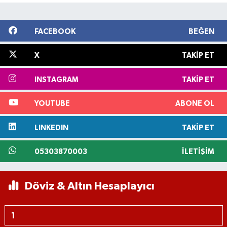
FACEBOOK
BEĞEN
X
TAKIP ET
INSTAGRAM
TAKIP ET
YOUTUBE
ABONE OL
LINKEDIN
TAKIP ET
05303870003
İLETIŞIM
Döviz & Altın Hesaplayıcı