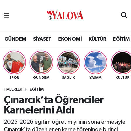
GÜNDEM
Yalova Nöbetçi Eczaneler
SİYASET
Yalova Hava Durumu
GÜNDEM
SİYASET
EKONOMİ
KÜLTÜR
EĞİTİM
EKONOMİ
Yalova Namaz Vakitleri
KÜLTÜR
Yalova Trafik Yoğunluk Haritası
SPOR
GÜNDEM
SAĞLIK
YAŞAM
KÜLTÜR
EĞİTİM
Puan Durumu ve Fikstür
HABERLER
EĞİTİM
BİLİM VE TEKNOLOJİ
Tüm Manşetler
Çınarcık’ta Öğrenciler
Karnelerini Aldı
ASAYİŞ
Son Dakika Haberleri
2025-2026 eğitim öğretim yılının sona ermesiyle
SAĞLIK
Haber Arşivi
Çınarcık’ta düzenlenen karne töreninde birinci