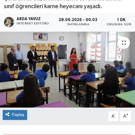
sınıf öğrencileri karne heyecanı yaşadı.
SPOR
ARDA YAVUZ
28.06.2026 - 00:03
1 DK
İNTERNET EDITÖRÜ
YAYINLANMA
OKUNMA SÜRES
ULUSAL
İLÇELERİMİZ
RESMİ İLAN
Paylaş
-
+
A
A