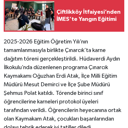
Çiftlikköy İtfaiyesi’nden
İMES’te Yangın Eğitimi
2025-2026 Eğitim Öğretim Yılı’nın
tamamlanmasıyla birlikte Çınarcık’ta karne
dağıtım töreni gerçekleştirildi. Hüdaverdi Aydın
İlkokulu’nda düzenlenen programa Çınarcık
Kaymakamı Oğuzhan Erdi Atak, İlçe Milli Eğitim
Müdürü Mesut Demirci ve İlçe Şube Müdürü
Şehmus Polat katıldı. Törende birinci sınıf
öğrencilerine karneleri protokol üyeleri
tarafından verildi. Öğrencilerin heyecanına ortak
olan Kaymakam Atak, çocukları başarılarından
dolayı tebrik ederek iyi tatiller diledi.