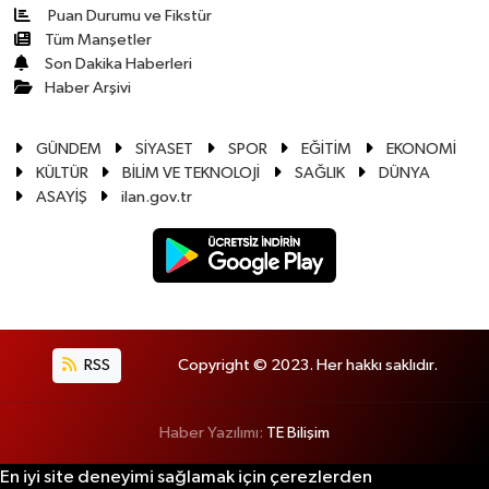
Puan Durumu ve Fikstür
Tüm Manşetler
Son Dakika Haberleri
Haber Arşivi
GÜNDEM
SİYASET
SPOR
EĞİTİM
EKONOMİ
KÜLTÜR
BİLİM VE TEKNOLOJİ
SAĞLIK
DÜNYA
ASAYİŞ
ilan.gov.tr
RSS
Copyright © 2023. Her hakkı saklıdır.
Haber Yazılımı:
TE Bilişim
En iyi site deneyimi sağlamak için çerezlerden