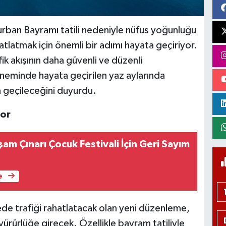
rban Bayramı tatili nedeniyle nüfus yoğunluğu
atlatmak için önemli bir adımı hayata geçiriyor.
fik akışının daha güvenli ve düzenli
öneminde hayata geçirilen yaz aylarında
 geçileceğini duyurdu.
yor
şam Çınarı Çocuk Festivali İçin Geri Sayım
e
ede trafiği rahatlatacak olan yeni düzenleme,
ürürlüğe girecek. Özellikle bayram tatiliyle