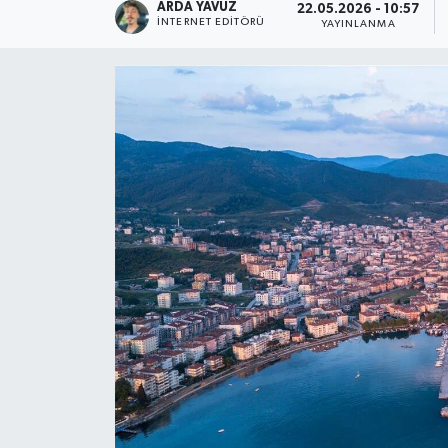
ARDA YAVUZ
22.05.2026 - 10:57
İNTERNET EDITÖRÜ
YAYINLANMA
SPOR
ULUSAL
İLÇELERİMİZ
RESMİ İLAN