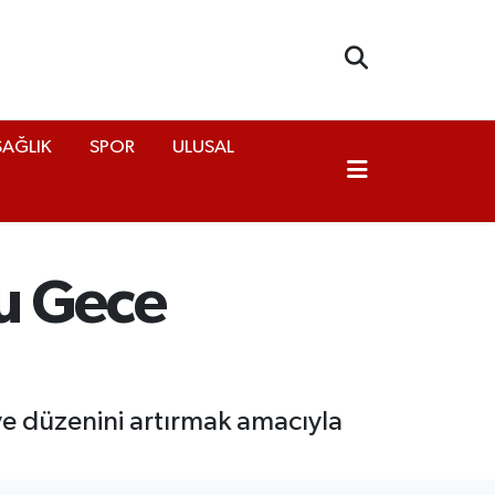
SAĞLIK
SPOR
ULUSAL
Bu Gece
 ve düzenini artırmak amacıyla