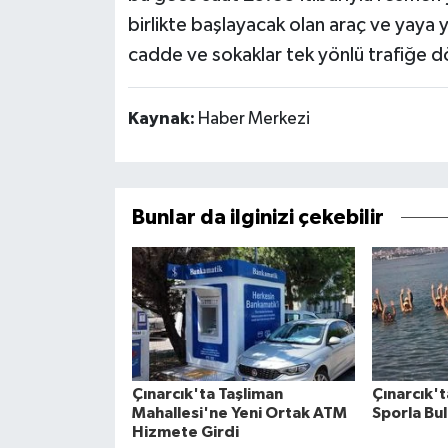
birlikte başlayacak olan araç ve yay
cadde ve sokaklar tek yönlü trafiğe 
Kaynak:
Haber Merkezi
Bunlar da ilginizi çekebilir
Çınarcık'ta Taşliman
Çınarcık't
Mahallesi'ne Yeni Ortak ATM
Sporla Bu
Hizmete Girdi