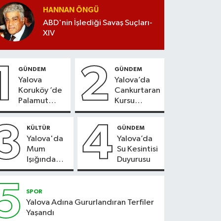
HANNAN ÖNGÜ
ABD'nin İşlediği Savaş Suçları-
XIV
1
2
GÜNDEM
GÜNDEM
Yalova
Yalova’da
Koruköy ’de
Cankurtaran
Palamut
Kursu
Sezonu
Kayıtları
Heyecanı
Başladı
3
4
KÜLTÜR
GÜNDEM
Yalova'da
Yalova’da
Mum
Su Kesintisi
Işığında
Duyurusu
Konser
Keyfi
5
SPOR
Yalova Adına Gururlandıran Terfiler
Yaşandı