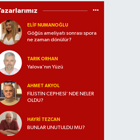
Yazarlarımız
ELİF NUMANOĞLU
Göğüs ameliyatı sonrası spora
ne zaman dönülür?
TARIK ORHAN
Yalova'nın Yüzü
AHMET AKYOL
FİLİSTİN CEPHESİ’ NDE NELER
OLDU?
HAYRI TEZCAN
BUNLAR UNUTULDU MU?