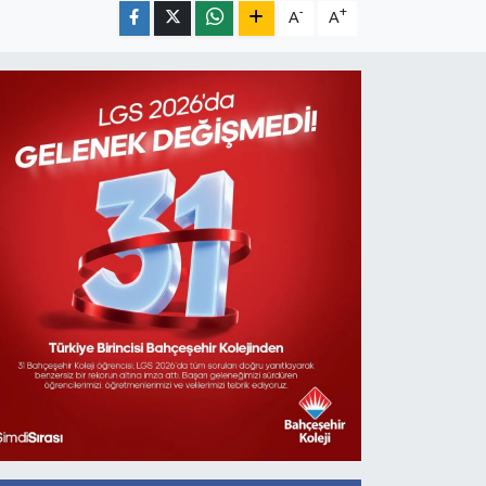
-
+
A
A