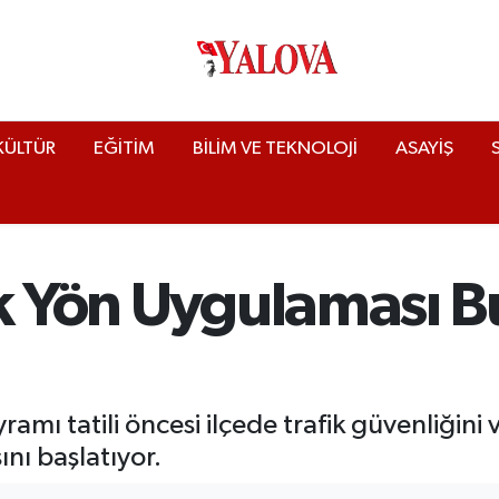
KÜLTÜR
EĞİTİM
BİLİM VE TEKNOLOJİ
ASAYİŞ
ek Yön Uygulaması 
amı tatili öncesi ilçede trafik güvenliğini
nı başlatıyor.