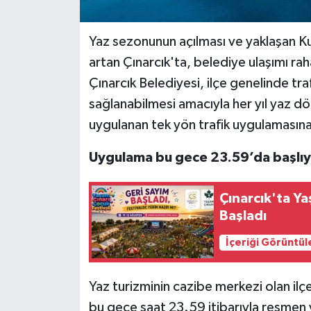
Yaz sezonunun açılması ve yaklaşan Ku
artan Çınarcık'ta, belediye ulaşımı rah
Çınarcık Belediyesi, ilçe genelinde tra
sağlanabilmesi amacıyla her yıl yaz d
uygulanan tek yön trafik uygulamasına
Uygulama bu gece 23.59’da başlı
Çınarcık'ta Ya
Başladı
İçeriği Görüntül
Yaz turizminin cazibe merkezi olan ilç
bu gece saat 23.59 itibarıyla resmen y