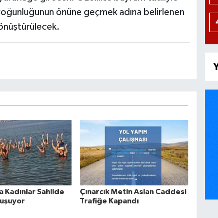
a yoğunluğunun önüne geçmek adına belirlenen
dönüştürülecek.
Y
a Kadınlar Sahilde
Çınarcık Metin Aslan Caddesi
luşuyor
Trafiğe Kapandı