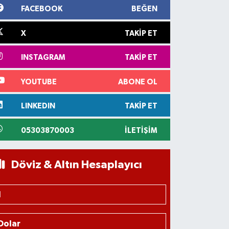
FACEBOOK
BEĞEN
X
TAKIP ET
INSTAGRAM
TAKIP ET
YOUTUBE
ABONE OL
LINKEDIN
TAKIP ET
05303870003
İLETIŞIM
Döviz & Altın Hesaplayıcı