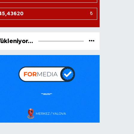
₺
ükleniyor...