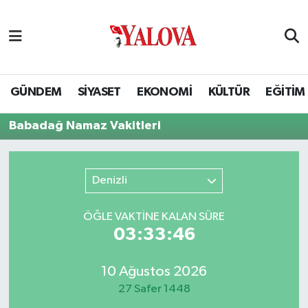
GÜNDEM
Yalova Nöbetçi Eczaneler
SİYASET
Yalova Hava Durumu
GÜNDEM
SİYASET
EKONOMİ
KÜLTÜR
EĞİTİM
EKONOMİ
Yalova Namaz Vakitleri
Babadağ Namaz Vakitleri
KÜLTÜR
Yalova Trafik Yoğunluk Haritası
Denizli
EĞİTİM
Puan Durumu ve Fikstür
ÖĞLE VAKTİNE KALAN SÜRE
BİLİM VE TEKNOLOJİ
Tüm Manşetler
03:33:45
ASAYİŞ
Son Dakika Haberleri
10 Ağustos 2026
27 Safer 1448
SAĞLIK
Haber Arşivi