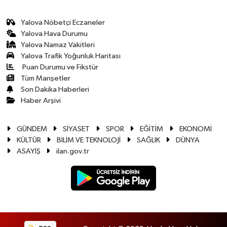
Yalova Nöbetçi Eczaneler
Yalova Hava Durumu
Yalova Namaz Vakitleri
Yalova Trafik Yoğunluk Haritası
Puan Durumu ve Fikstür
Tüm Manşetler
Son Dakika Haberleri
Haber Arşivi
GÜNDEM
SİYASET
SPOR
EĞİTİM
EKONOMİ
KÜLTÜR
BİLİM VE TEKNOLOJİ
SAĞLIK
DÜNYA
ASAYİŞ
ilan.gov.tr