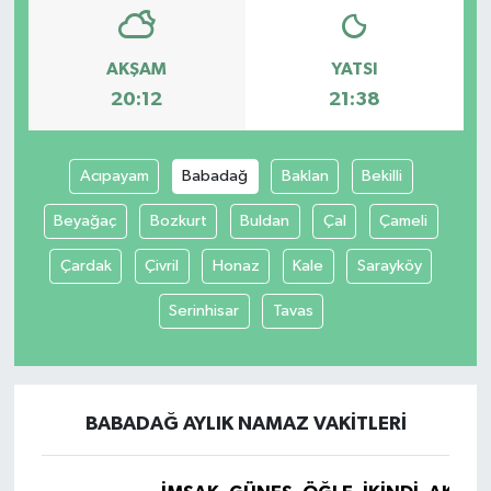
AKŞAM
YATSI
20:12
21:38
Acıpayam
Babadağ
Baklan
Bekilli
Beyağaç
Bozkurt
Buldan
Çal
Çameli
Çardak
Çivril
Honaz
Kale
Sarayköy
Serinhisar
Tavas
BABADAĞ AYLIK NAMAZ VAKITLERI