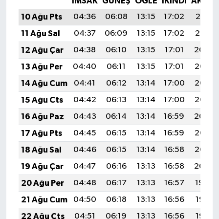
İMSAK
GÜNEŞ
ÖĞLE
İKINDI
AKŞA
10 Ağu Pts
04:36
06:08
13:15
17:02
20:12
11 Ağu Sal
04:37
06:09
13:15
17:02
20:10
12 Ağu Çar
04:38
06:10
13:15
17:01
20:09
13 Ağu Per
04:40
06:11
13:15
17:01
20:08
14 Ağu Cum
04:41
06:12
13:14
17:00
20:07
15 Ağu Cts
04:42
06:13
13:14
17:00
20:06
16 Ağu Paz
04:43
06:14
13:14
16:59
20:04
17 Ağu Pts
04:45
06:15
13:14
16:59
20:03
18 Ağu Sal
04:46
06:15
13:14
16:58
20:02
19 Ağu Çar
04:47
06:16
13:13
16:58
20:00
20 Ağu Per
04:48
06:17
13:13
16:57
19:59
21 Ağu Cum
04:50
06:18
13:13
16:56
19:58
22 Ağu Cts
04:51
06:19
13:13
16:56
19:56