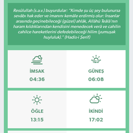
SPOR
Resûlullah (s.a.v.) buyurdular: “Kimde şu üç şey bulunursa
sevâbı hak eder ve imanını kemâle erdirmiş olur: İnsanlar
arasında geçinebileceği (güzel) ahlâk, Allâhü Teâlâ’nın
ULUSAL
haram kıldıklarından kendisini menedecek verâ ve cahilin
cahilce hareketlerini defedebileceği hilim (yumuşak
huyluluk).” (Hadis-i Şerif)
İLÇELERİMİZ
RESMİ İLAN
İMSAK
GÜNEŞ
04:36
06:08
ÖĞLE
İKINDI
13:15
17:02