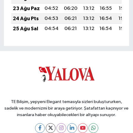
23 Ağu Paz
04:52
06:20
13:12
16:55
19:55
24 Ağu Pts
04:53
06:21
13:12
16:54
19:54
25 Ağu Sal
04:54
06:21
13:12
16:54
19:52
TE Bilişim, yepyeni Elegant temasıyla sizleri buluştururken,
sadelik ve modernizmi bir araya getiriyor. Şatafattan kaçınıyor ve
insanlara haber okuyabilecekleri bir altyapı sunuyor.