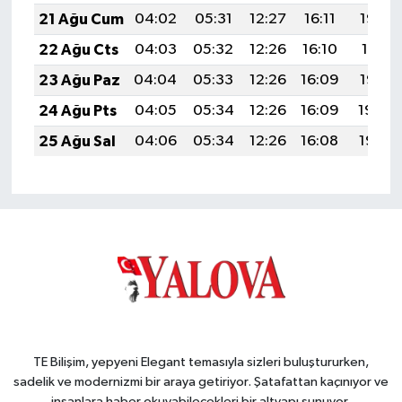
21 Ağu Cum
04:02
05:31
12:27
16:11
19:13
22 Ağu Cts
04:03
05:32
12:26
16:10
19:11
23 Ağu Paz
04:04
05:33
12:26
16:09
19:10
24 Ağu Pts
04:05
05:34
12:26
16:09
19:08
25 Ağu Sal
04:06
05:34
12:26
16:08
19:07
TE Bilişim, yepyeni Elegant temasıyla sizleri buluştururken,
sadelik ve modernizmi bir araya getiriyor. Şatafattan kaçınıyor ve
insanlara haber okuyabilecekleri bir altyapı sunuyor.