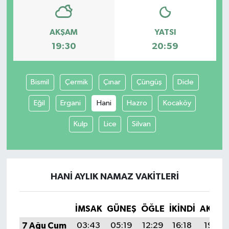
AKŞAM
YATSI
19:30
20:59
Bismil
Çermik
Çınar
Çüngüş
Dicle
Eğil
Ergani
Hani
Hazro
Kocaköy
Kulp
Lice
Silvan
HANI AYLIK NAMAZ VAKITLERI
İMSAK
GÜNEŞ
ÖĞLE
İKINDI
AKŞA
7 Ağu Cum
03:43
05:19
12:29
16:18
19:30