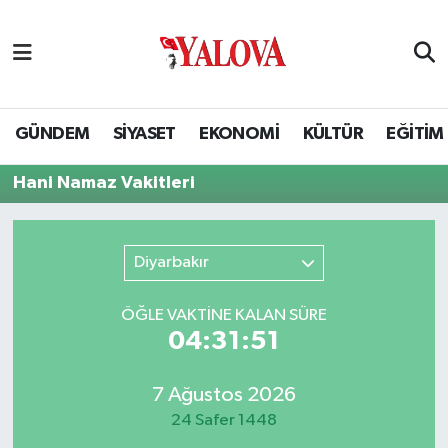
GÜNDEM
Yalova Nöbetçi Eczaneler
SİYASET
Yalova Hava Durumu
GÜNDEM
SİYASET
EKONOMİ
KÜLTÜR
EĞİTİM
EKONOMİ
Yalova Namaz Vakitleri
Hani Namaz Vakitleri
KÜLTÜR
Yalova Trafik Yoğunluk Haritası
Diyarbakır
EĞİTİM
Puan Durumu ve Fikstür
ÖĞLE VAKTİNE KALAN SÜRE
BİLİM VE TEKNOLOJİ
Tüm Manşetler
04:31:50
ASAYİŞ
Son Dakika Haberleri
7 Ağustos 2026
24 Safer 1448
SAĞLIK
Haber Arşivi