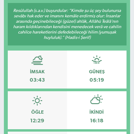
SPOR
Resûlullah (s.a.v.) buyurdular: “Kimde şu üç şey bulunursa
sevâbı hak eder ve imanını kemâle erdirmiş olur: İnsanlar
arasında geçinebileceği (güzel) ahlâk, Allâhü Teâlâ’nın
ULUSAL
haram kıldıklarından kendisini menedecek verâ ve cahilin
cahilce hareketlerini defedebileceği hilim (yumuşak
huyluluk).” (Hadis-i Şerif)
İLÇELERİMİZ
RESMİ İLAN
İMSAK
GÜNEŞ
03:43
05:19
ÖĞLE
İKINDI
12:29
16:18