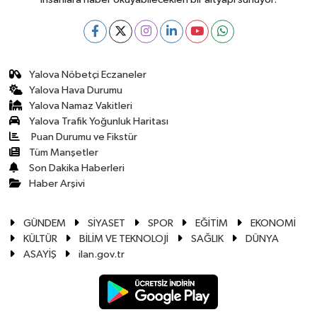
Yalova Nöbetçi Eczaneler
Yalova Hava Durumu
Yalova Namaz Vakitleri
Yalova Trafik Yoğunluk Haritası
Puan Durumu ve Fikstür
Tüm Manşetler
Son Dakika Haberleri
Haber Arşivi
GÜNDEM
SİYASET
SPOR
EĞİTİM
EKONOMİ
KÜLTÜR
BİLİM VE TEKNOLOJİ
SAĞLIK
DÜNYA
ASAYİŞ
ilan.gov.tr