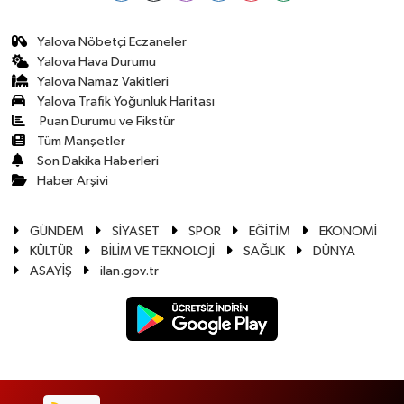
Yalova Nöbetçi Eczaneler
Yalova Hava Durumu
Yalova Namaz Vakitleri
Yalova Trafik Yoğunluk Haritası
Puan Durumu ve Fikstür
Tüm Manşetler
Son Dakika Haberleri
Haber Arşivi
GÜNDEM
SİYASET
SPOR
EĞİTİM
EKONOMİ
KÜLTÜR
BİLİM VE TEKNOLOJİ
SAĞLIK
DÜNYA
ASAYİŞ
ilan.gov.tr