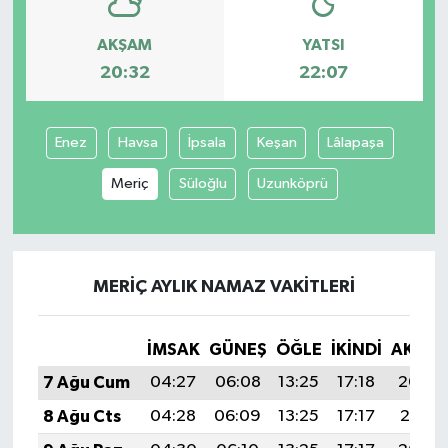
AKŞAM
YATSI
20:32
22:07
Enez
Havsa
İpsala
Keşan
Lâlapaşa
Meriç
Süloğlu
Uzunköprü
MERIÇ AYLIK NAMAZ VAKITLERI
İMSAK
GÜNEŞ
ÖĞLE
İKINDI
AKŞA
7 Ağu Cum
04:27
06:08
13:25
17:18
20:32
8 Ağu Cts
04:28
06:09
13:25
17:17
20:31