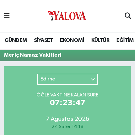
GÜNDEM
Yalova Nöbetçi Eczaneler
SİYASET
Yalova Hava Durumu
GÜNDEM
SİYASET
EKONOMİ
KÜLTÜR
EĞİTİM
EKONOMİ
Yalova Namaz Vakitleri
Meriç Namaz Vakitleri
KÜLTÜR
Yalova Trafik Yoğunluk Haritası
Edirne
EĞİTİM
Puan Durumu ve Fikstür
ÖĞLE VAKTİNE KALAN SÜRE
BİLİM VE TEKNOLOJİ
Tüm Manşetler
07:23:47
ASAYİŞ
Son Dakika Haberleri
7 Ağustos 2026
24 Safer 1448
SAĞLIK
Haber Arşivi