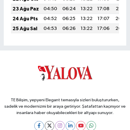
23 Ağu Paz
04:50
06:24
13:22
17:08
20:10
24 Ağu Pts
04:52
06:25
13:22
17:07
20:08
25 Ağu Sal
04:53
06:26
13:22
17:06
20:07
TE Bilişim, yepyeni Elegant temasıyla sizleri buluştururken,
sadelik ve modernizmi bir araya getiriyor. Şatafattan kaçınıyor ve
insanlara haber okuyabilecekleri bir altyapı sunuyor.