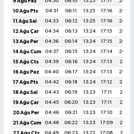
9 Ağu Paz
04:30
06:10
13:25
17:17
20:29
10 Ağu Pts
04:31
06:11
13:25
17:16
20:28
11 Ağu Sal
04:33
06:12
13:25
17:16
20:27
12 Ağu Çar
04:34
06:13
13:24
17:15
20:26
13 Ağu Per
04:36
06:14
13:24
17:15
20:24
14 Ağu Cum
04:37
06:15
13:24
17:14
20:23
15 Ağu Cts
04:39
06:16
13:24
17:13
20:21
16 Ağu Paz
04:40
06:17
13:24
17:13
20:20
17 Ağu Pts
04:42
06:18
13:24
17:12
20:19
18 Ağu Sal
04:43
06:19
13:23
17:11
20:17
19 Ağu Çar
04:45
06:20
13:23
17:11
20:16
20 Ağu Per
04:46
06:21
13:23
17:10
20:14
21 Ağu Cum
04:48
06:22
13:23
17:09
20:13
22 Ağu Cts
04:49
06:23
13:22
17:08
20:11