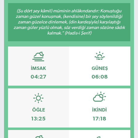
SPOR
(Şu dört şey kâmil) müminin ahlâkındandır: Konuştuğu
zaman güzel konuşmak, (kendisine) bir şey söylenildiği
zaman güzelce dinlemek, (din kardeşiyle) karşılaştığı
ULUSAL
zaman güler yüzlü olmak, söz verdiği zaman sözüne sâdık
kalmak.” (Hadis-i Şerif)
İLÇELERİMİZ
RESMİ İLAN
İMSAK
GÜNEŞ
04:27
06:08
ÖĞLE
İKINDI
13:25
17:18