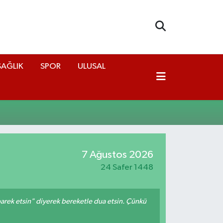
SAĞLIK
SPOR
ULUSAL
7 Ağustos 2026
24 Safer 1448
arek etsin" diyerek bereketle dua etsin. Çünkü