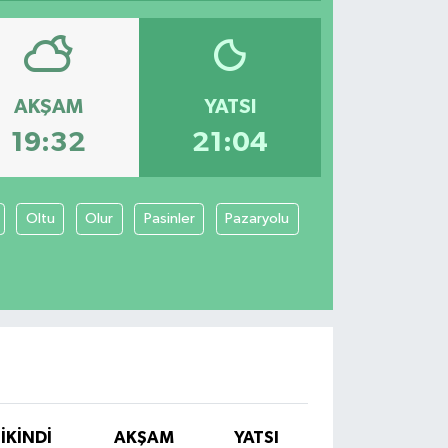
AKŞAM
YATSI
19:32
21:04
Oltu
Olur
Pasinler
Pazaryolu
İKINDI
AKŞAM
YATSI