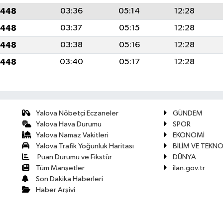
1448
03:36
05:14
12:28
1448
03:37
05:15
12:28
1448
03:38
05:16
12:28
1448
03:40
05:17
12:28
Yalova Nöbetçi Eczaneler
GÜNDEM
Yalova Hava Durumu
SPOR
Yalova Namaz Vakitleri
EKONOMİ
Yalova Trafik Yoğunluk Haritası
BİLİM VE TEKNO
Puan Durumu ve Fikstür
DÜNYA
Tüm Manşetler
ilan.gov.tr
Son Dakika Haberleri
Haber Arşivi