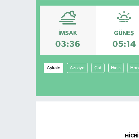
SPOR
ULUSAL
İMSAK
GÜNEŞ
İLÇELERİMİZ
03:36
05:14
RESMİ İLAN
Aşkale
Aziziye
Çat
Hınıs
Hor
HİCRİ