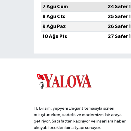
7 Ağu Cum
24 Safer 
8 Ağu Cts
25 Safer 
9 Ağu Paz
26 Safer 
10 Ağu Pts
27 Safer 
TE Bilişim, yepyeni Elegant temasıyla sizleri
buluştururken, sadelik ve modernizmi bir araya
getiriyor. Şatafattan kaçınıyor ve insanlara haber
okuyabilecekleri bir altyapı sunuyor.