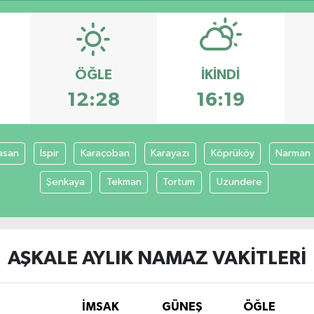
ÖĞLE
İKINDI
12:28
16:19
asan
İspir
Karaçoban
Karayazı
Köprüköy
Narman
Şenkaya
Tekman
Tortum
Uzundere
AŞKALE AYLIK NAMAZ VAKITLERI
İMSAK
GÜNEŞ
ÖĞLE