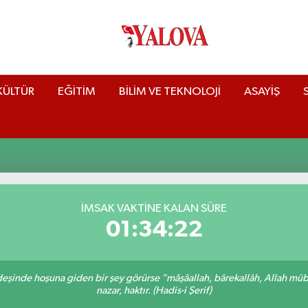
KÜLTÜR
EĞİTİM
BİLİM VE TEKNOLOJİ
ASAYİŞ
İMSAK VAKTİNE KALAN SÜRE
01:34:21
rdeşinde hoşuna giden bir şey görürse "mâşâallah, bârekallâh, Allah müb
nazar, haktır. (Hadis-i Şerif)