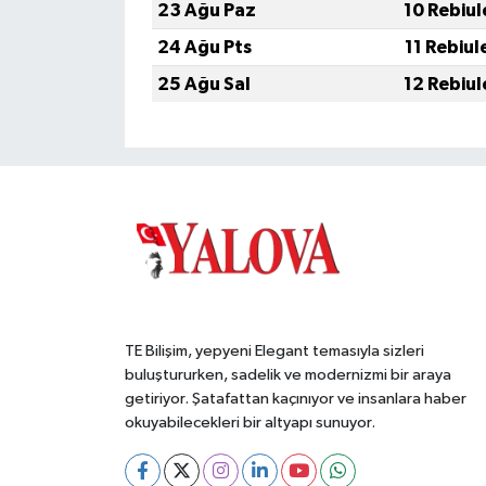
23 Ağu Paz
10 Rebiul
24 Ağu Pts
11 Rebiul
25 Ağu Sal
12 Rebiul
TE Bilişim, yepyeni Elegant temasıyla sizleri
buluştururken, sadelik ve modernizmi bir araya
getiriyor. Şatafattan kaçınıyor ve insanlara haber
okuyabilecekleri bir altyapı sunuyor.