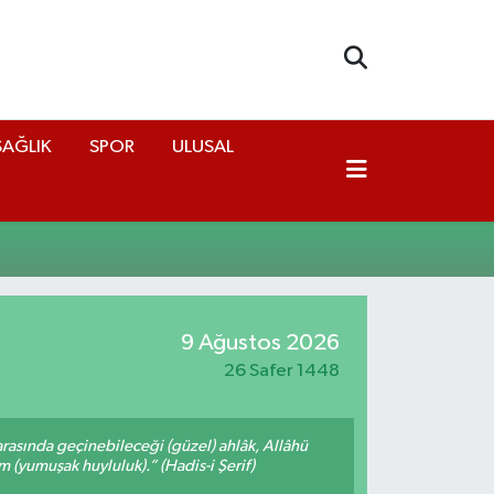
SAĞLIK
SPOR
ULUSAL
9 Ağustos 2026
26 Safer 1448
arasında geçinebileceği (güzel) ahlâk, Allâhü
m (yumuşak huyluluk).” (Hadis-i Şerif)