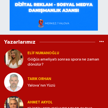
Yazarlarımız
ELİF NUMANOĞLU
Göğüs ameliyatı sonrası spora ne zaman
dönülür?
TARIK ORHAN
Yalova'nın Yüzü
AHMET AKYOL