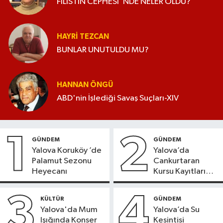
FİLİSTİN CEPHESİ’ NDE NELER OLDU?
HAYRI TEZCAN
BUNLAR UNUTULDU MU?
HANNAN ÖNGÜ
ABD'nin İşlediği Savaş Suçları-XIV
1
2
GÜNDEM
GÜNDEM
Yalova Koruköy ’de
Yalova’da
Palamut Sezonu
Cankurtaran
Heyecanı
Kursu Kayıtları
Başladı
3
4
KÜLTÜR
GÜNDEM
Yalova'da Mum
Yalova’da Su
Işığında Konser
Kesintisi