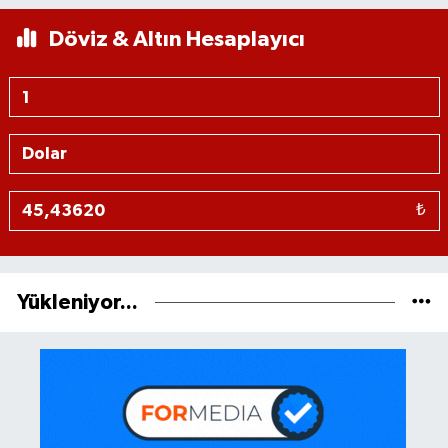
Döviz & Altın Hesaplayıcı
₺
Yükleniyor...