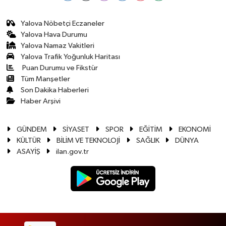
Yalova Nöbetçi Eczaneler
Yalova Hava Durumu
Yalova Namaz Vakitleri
Yalova Trafik Yoğunluk Haritası
Puan Durumu ve Fikstür
Tüm Manşetler
Son Dakika Haberleri
Haber Arşivi
GÜNDEM
SİYASET
SPOR
EĞİTİM
EKONOMİ
KÜLTÜR
BİLİM VE TEKNOLOJİ
SAĞLIK
DÜNYA
ASAYİŞ
ilan.gov.tr