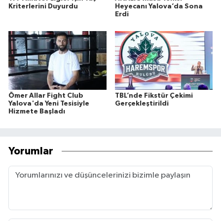
Kriterlerini Duyurdu
Heyecanı Yalova’da Sona
Erdi
Ömer Allar Fight Club
TBL’nde Fikstür Çekimi
Yalova'da Yeni Tesisiyle
Gerçekleştirildi
Hizmete Başladı
Yorumlar