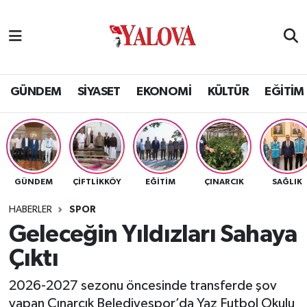
GÜNDEM
Yalova Nöbetçi Eczaneler
SİYASET
Yalova Hava Durumu
GÜNDEM
SİYASET
EKONOMİ
KÜLTÜR
EĞİTİM
EKONOMİ
Yalova Namaz Vakitleri
KÜLTÜR
Yalova Trafik Yoğunluk Haritası
GÜNDEM
ÇİFTLİKKÖY
EĞİTİM
ÇINARCIK
SAĞLIK
EĞİTİM
Puan Durumu ve Fikstür
HABERLER
SPOR
BİLİM VE TEKNOLOJİ
Tüm Manşetler
Geleceğin Yıldızları Sahaya
Çıktı
ASAYİŞ
Son Dakika Haberleri
2026-2027 sezonu öncesinde transferde şov
SAĞLIK
Haber Arşivi
yapan Çınarcık Belediyespor’da Yaz Futbol Okulu