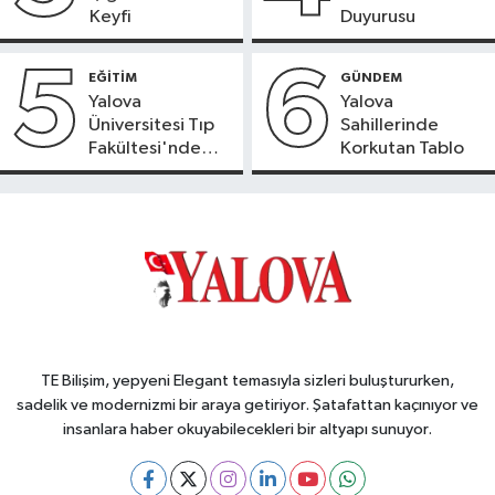
Keyfi
Duyurusu
5
6
EĞİTİM
GÜNDEM
Yalova
Yalova
Üniversitesi Tıp
Sahillerinde
Fakültesi'nde
Korkutan Tablo
Yeni Dönem
TE Bilişim, yepyeni Elegant temasıyla sizleri buluştururken,
sadelik ve modernizmi bir araya getiriyor. Şatafattan kaçınıyor ve
insanlara haber okuyabilecekleri bir altyapı sunuyor.