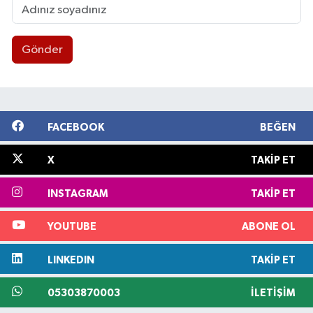
Gönder
FACEBOOK
BEĞEN
X
TAKIP ET
INSTAGRAM
TAKIP ET
YOUTUBE
ABONE OL
LINKEDIN
TAKIP ET
05303870003
İLETIŞIM