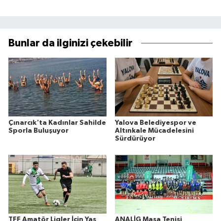
Bunlar da ilginizi çekebilir
Çınarcık'ta Kadınlar Sahilde
Yalova Belediyespor ve
Sporla Buluşuyor
Altınkale Mücadelesini
Sürdürüyor
TFF Amatör Ligler İçin Yaş
ANALİG Masa Tenisi