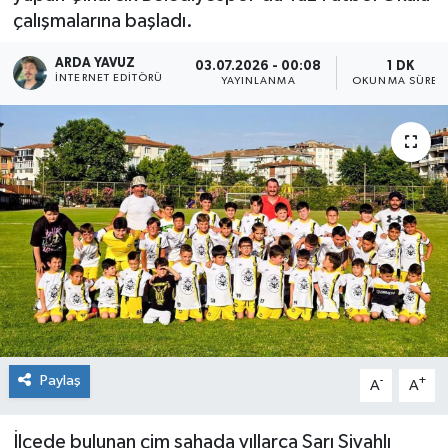
çalışmalarına başladı.
SPOR
ARDA YAVUZ
03.07.2026 - 00:08
1 DK
İNTERNET EDITÖRÜ
YAYINLANMA
OKUNMA SÜRES
ULUSAL
İLÇELERİMİZ
RESMİ İLAN
Paylaş
-
+
A
A
İlçede bulunan çim sahada yıllarca Sarı Siyahlı