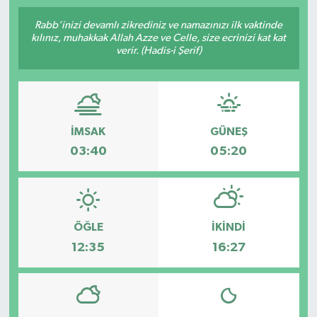
SPOR
Rabb’inizi devamlı zikrediniz ve namazınızı ilk vaktinde
kılınız, muhakkak Allah Azze ve Celle, size ecrinizi kat kat
verir. (Hadis-i Şerif)
ULUSAL
İLÇELERİMİZ
İMSAK
GÜNEŞ
RESMİ İLAN
03:40
05:20
ÖĞLE
İKINDI
12:35
16:27