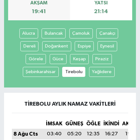
AKŞAM
YATSI
19:41
21:14
Alucra
Bulancak
Çamoluk
Çanakçı
Dereli
Doğankent
Espiye
Eynesil
Görele
Güce
Keşap
Piraziz
Şebinkarahisar
Tirebolu
Yağlıdere
TIREBOLU AYLIK NAMAZ VAKITLERI
İMSAK
GÜNEŞ
ÖĞLE
İKINDI
AKŞA
8 Ağu Cts
03:40
05:20
12:35
16:27
19:41