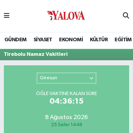
GÜNDEM
Yalova Nöbetçi Eczaneler
SİYASET
Yalova Hava Durumu
GÜNDEM
SİYASET
EKONOMİ
KÜLTÜR
EĞİTİM
EKONOMİ
Yalova Namaz Vakitleri
Tirebolu Namaz Vakitleri
KÜLTÜR
Yalova Trafik Yoğunluk Haritası
Giresun
EĞİTİM
Puan Durumu ve Fikstür
ÖĞLE VAKTİNE KALAN SÜRE
BİLİM VE TEKNOLOJİ
Tüm Manşetler
04:36:14
ASAYİŞ
Son Dakika Haberleri
8 Ağustos 2026
25 Safer 1448
SAĞLIK
Haber Arşivi