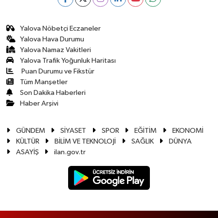
Yalova Nöbetçi Eczaneler
Yalova Hava Durumu
Yalova Namaz Vakitleri
Yalova Trafik Yoğunluk Haritası
Puan Durumu ve Fikstür
Tüm Manşetler
Son Dakika Haberleri
Haber Arşivi
GÜNDEM
SİYASET
SPOR
EĞİTİM
EKONOMİ
KÜLTÜR
BİLİM VE TEKNOLOJİ
SAĞLIK
DÜNYA
ASAYİŞ
ilan.gov.tr