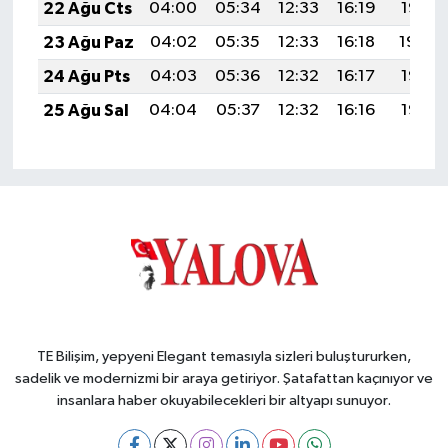
22 Ağu Cts
04:00
05:34
12:33
16:19
19:21
23 Ağu Paz
04:02
05:35
12:33
16:18
19:20
24 Ağu Pts
04:03
05:36
12:32
16:17
19:18
25 Ağu Sal
04:04
05:37
12:32
16:16
19:17
TE Bilişim, yepyeni Elegant temasıyla sizleri buluştururken,
sadelik ve modernizmi bir araya getiriyor. Şatafattan kaçınıyor ve
insanlara haber okuyabilecekleri bir altyapı sunuyor.