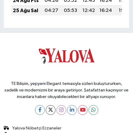
24 Ağu Pts
04:26
05:52
12:43
16:24
19:23
25 Ağu Sal
04:27
05:53
12:42
16:24
19:22
TE Bilişim, yepyeni Elegant temasıyla sizleri buluştururken,
sadelik ve modernizmi bir araya getiriyor. Şatafattan kaçınıyor ve
insanlara haber okuyabilecekleri bir altyapı sunuyor.
Yalova Nöbetçi Eczaneler