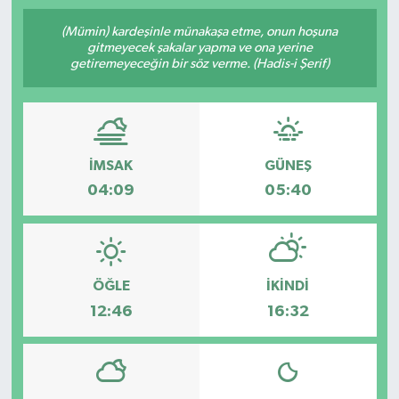
SPOR
(Mümin) kardeşinle münakaşa etme, onun hoşuna
gitmeyecek şakalar yapma ve ona yerine
getiremeyeceğin bir söz verme. (Hadis-i Şerif)
ULUSAL
İLÇELERİMİZ
İMSAK
GÜNEŞ
RESMİ İLAN
04:09
05:40
ÖĞLE
İKINDI
12:46
16:32