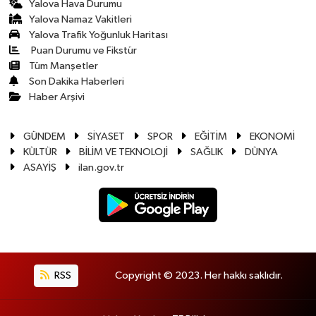
Yalova Hava Durumu
Yalova Namaz Vakitleri
Yalova Trafik Yoğunluk Haritası
Puan Durumu ve Fikstür
Tüm Manşetler
Son Dakika Haberleri
Haber Arşivi
GÜNDEM
SİYASET
SPOR
EĞİTİM
EKONOMİ
KÜLTÜR
BİLİM VE TEKNOLOJİ
SAĞLIK
DÜNYA
ASAYİŞ
ilan.gov.tr
RSS
Copyright © 2023. Her hakkı saklıdır.