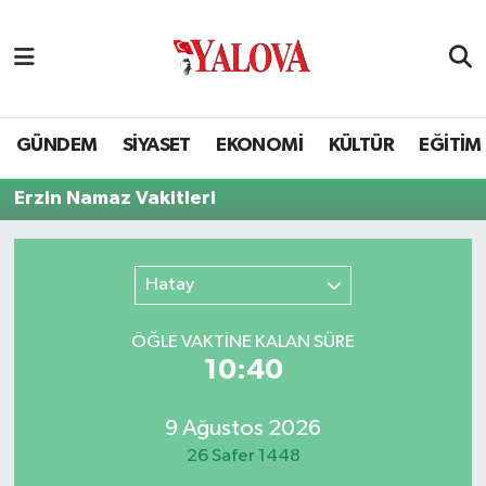
GÜNDEM
Yalova Nöbetçi Eczaneler
SİYASET
Yalova Hava Durumu
GÜNDEM
SİYASET
EKONOMİ
KÜLTÜR
EĞİTİM
EKONOMİ
Yalova Namaz Vakitleri
Erzin Namaz Vakitleri
KÜLTÜR
Yalova Trafik Yoğunluk Haritası
Hatay
EĞİTİM
Puan Durumu ve Fikstür
ÖĞLE VAKTİNE KALAN SÜRE
BİLİM VE TEKNOLOJİ
Tüm Manşetler
10:39
ASAYİŞ
Son Dakika Haberleri
9 Ağustos 2026
26 Safer 1448
SAĞLIK
Haber Arşivi