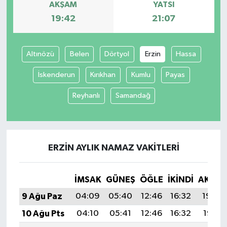
AKŞAM
YATSI
19:42
21:07
Altınözü
Belen
Dörtyol
Erzin
Hassa
İskenderun
Kırıkhan
Kumlu
Payas
Reyhanlı
Samandağ
ERZIN AYLIK NAMAZ VAKITLERI
İMSAK
GÜNEŞ
ÖĞLE
İKINDI
AKŞA
9 Ağu Paz
04:09
05:40
12:46
16:32
19:42
10 Ağu Pts
04:10
05:41
12:46
16:32
19:41