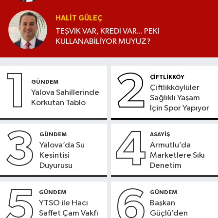
HALIT GÜLEÇ
TEŞVİK VAR, KREDİ VAR... PEKİ
KULLANABİLİYOR MUYUZ?
1
2
ÇİFTLİKKÖY
GÜNDEM
Çiftlikköylüler
Yalova Sahillerinde
Sağlıklı Yaşam
Korkutan Tablo
İçin Spor Yapıyor
3
4
GÜNDEM
ASAYİŞ
Yalova’da Su
Armutlu’da
Kesintisi
Marketlere Sıkı
Duyurusu
Denetim
5
6
GÜNDEM
GÜNDEM
YTSO ile Hacı
Başkan
Saffet Çam Vakfı
Güçlü’den