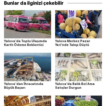
Bunlar da ilginizi çekebilir
Yalova’da Toplu Ulaşımda
Yalova Merkez Pazar
Kartlı Ödeme Beklentisi
Yeri’nde Talep Düştü
Yalova'dan İhracatında
Yalova’da Balık Bol Ama
Büyük Başarı
Satışlar Durgun