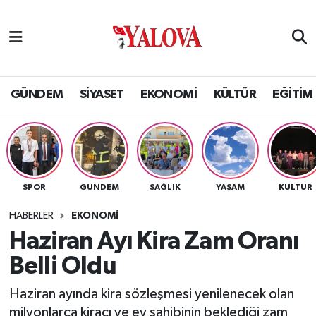
GÜNDEM
Yalova Nöbetçi Eczaneler
SİYASET
Yalova Hava Durumu
GÜNDEM
SİYASET
EKONOMİ
KÜLTÜR
EĞİTİM
EKONOMİ
Yalova Namaz Vakitleri
KÜLTÜR
Yalova Trafik Yoğunluk Haritası
SPOR
GÜNDEM
SAĞLIK
YAŞAM
KÜLTÜR
EĞİTİM
Puan Durumu ve Fikstür
HABERLER
EKONOMİ
BİLİM VE TEKNOLOJİ
Tüm Manşetler
Haziran Ayı Kira Zam Oranı
Belli Oldu
ASAYİŞ
Son Dakika Haberleri
Haziran ayında kira sözleşmesi yenilenecek olan
SAĞLIK
Haber Arşivi
milyonlarca kiracı ve ev sahibinin beklediği zam