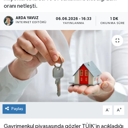
oranı netleşti.
SPOR
ARDA YAVUZ
06.06.2026 - 16:33
1 DK
İNTERNET EDITÖRÜ
YAYINLANMA
OKUNMA SÜRES
ULUSAL
İLÇELERİMİZ
RESMİ İLAN
Paylaş
-
+
A
A
Gayrimenkul piyasasında gözler TÜİK’in açıkladığı