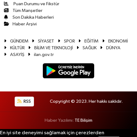
Puan Durumu ve Fikstür
Tüm Manşetler
Son Dakika Haberleri
Haber Arşivi
GÜNDEM
SİYASET
SPOR
EĞİTİM
EKONOMİ
KÜLTÜR
BİLİM VE TEKNOLOJİ
SAĞLIK
DÜNYA
ASAYİŞ
ilan.gov.tr
RSS
Copyright © 2023. Her hakkı saklıdır.
Haber Yazılımı:
TE Bilişim
En iyi site deneyimi sağlamak için çerezlerden