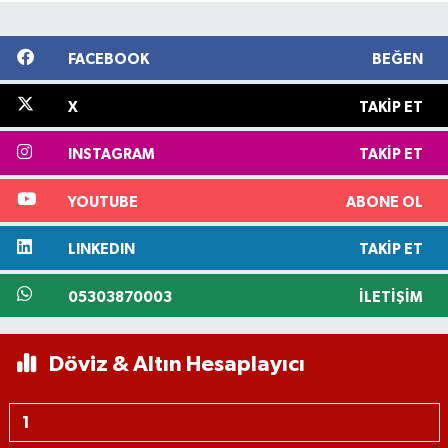
FACEBOOK
BEĞEN
X
TAKIP ET
INSTAGRAM
TAKIP ET
YOUTUBE
ABONE OL
LINKEDIN
TAKIP ET
05303870003
İLETIŞIM
Döviz & Altın Hesaplayıcı