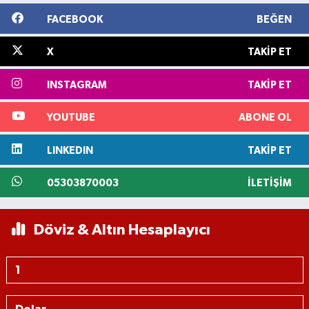
FACEBOOK
BEĞEN
X
TAKIP ET
INSTAGRAM
TAKIP ET
YOUTUBE
ABONE OL
LINKEDIN
TAKIP ET
05303870003
İLETIŞIM
Döviz & Altın Hesaplayıcı