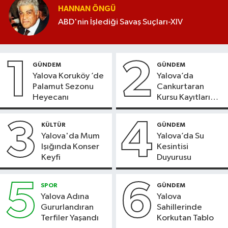
HANNAN ÖNGÜ
ABD'nin İşlediği Savaş Suçları-XIV
1
2
GÜNDEM
GÜNDEM
Yalova Koruköy ’de
Yalova’da
Palamut Sezonu
Cankurtaran
Heyecanı
Kursu Kayıtları
Başladı
3
4
KÜLTÜR
GÜNDEM
Yalova'da Mum
Yalova’da Su
Işığında Konser
Kesintisi
Keyfi
Duyurusu
5
6
SPOR
GÜNDEM
Yalova Adına
Yalova
Gururlandıran
Sahillerinde
Terfiler Yaşandı
Korkutan Tablo