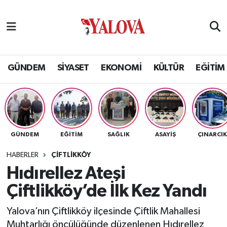
GÜNDEM
Yalova Nöbetçi Eczaneler
SİYASET
Yalova Hava Durumu
GÜNDEM
SİYASET
EKONOMİ
KÜLTÜR
EĞİTİM
EKONOMİ
Yalova Namaz Vakitleri
KÜLTÜR
Yalova Trafik Yoğunluk Haritası
GÜNDEM
EĞİTİM
SAĞLIK
ASAYİŞ
ÇINARCI
EĞİTİM
Puan Durumu ve Fikstür
HABERLER
ÇİFTLİKKÖY
BİLİM VE TEKNOLOJİ
Tüm Manşetler
Hıdırellez Ateşi
Çiftlikköy’de İlk Kez Yandı
ASAYİŞ
Son Dakika Haberleri
Yalova’nın Çiftlikköy ilçesinde Çiftlik Mahallesi
SAĞLIK
Haber Arşivi
Muhtarlığı öncülüğünde düzenlenen Hıdırellez