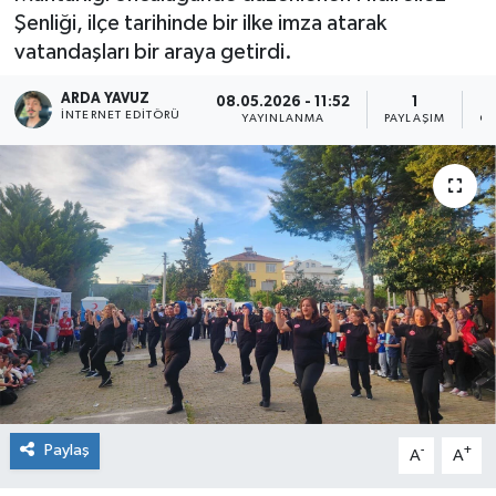
Şenliği, ilçe tarihinde bir ilke imza atarak
SPOR
vatandaşları bir araya getirdi.
ULUSAL
ARDA YAVUZ
08.05.2026 - 11:52
1
İNTERNET EDITÖRÜ
YAYINLANMA
PAYLAŞIM
OK
İLÇELERİMİZ
RESMİ İLAN
Paylaş
-
+
A
A