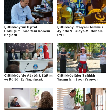
Çiftlikköy'ün Dijital
Çiftlikköy İtfaiyesi Temmuz
Dönüşümünde Yeni Dönem
Ayında 91 Olaya Müdahale
Başladı
Etti
Çiftlikköy’de Atatürk Eğitim
Çiftlikköylüler Sağlıklı
ve Kültür Evi Yapılacak
Yaşam İçin Spor Yapıyor