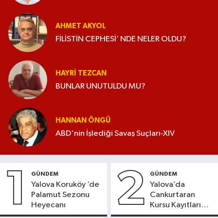
AHMET AKYOL
FİLİSTİN CEPHESİ’ NDE NELER OLDU?
HAYRI TEZCAN
BUNLAR UNUTULDU MU?
HANNAN ÖNGÜ
ABD'nin İşlediği Savaş Suçları-XIV
1
2
GÜNDEM
GÜNDEM
Yalova Koruköy ’de
Yalova’da
Palamut Sezonu
Cankurtaran
Heyecanı
Kursu Kayıtları
Başladı