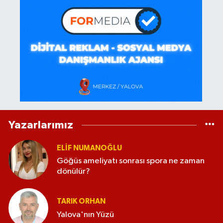
Yazarlarımız
ELİF NUMANOĞLU
Göğüs ameliyatı sonrası spora ne zaman
dönülür?
TARIK ORHAN
Yalova'nın Yüzü