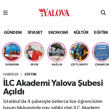
GÜNDEM
Yalova Nöbetçi Eczaneler
SİYASET
Yalova Hava Durumu
GÜNDEM
SİYASET
EKONOMİ
KÜLTÜR
EĞİTİM
EKONOMİ
Yalova Namaz Vakitleri
KÜLTÜR
Yalova Trafik Yoğunluk Haritası
GÜNDEM
SPOR
SAĞLIK
ÇİFTLİKKÖY
ÇINARCI
EĞİTİM
Puan Durumu ve Fikstür
HABERLER
EĞİTİM
BİLİM VE TEKNOLOJİ
Tüm Manşetler
İLC Akademi Yalova Şubesi
Açıldı
ASAYİŞ
Son Dakika Haberleri
İstanbul’da 4 şubesiyle binlerce lise öğrencisinin
SAĞLIK
Haber Arşivi
başarı hikâyesinde pay sahibi olan İLC Akademi