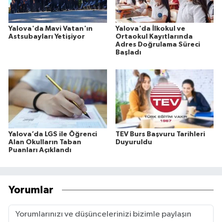
Yalova'da Mavi Vatan'ın
Yalova'da İlkokul ve
Astsubayları Yetişiyor
Ortaokul Kayıtlarında
Adres Doğrulama Süreci
Başladı
Yalova’da LGS ile Öğrenci
TEV Burs Başvuru Tarihleri
Alan Okulların Taban
Duyuruldu
Puanları Açıklandı
Yorumlar