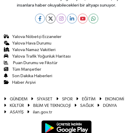
insanlara haber okuyabilecekleri bir altyapı sunuyor.
Yalova Nöbetçi Eczaneler
Yalova Hava Durumu
Yalova Namaz Vakitleri
Yalova Trafik Yoğunluk Haritası
Puan Durumu ve Fikstür
Tüm Manşetler
Son Dakika Haberleri
Haber Arşivi
GÜNDEM
SİYASET
SPOR
EĞİTİM
EKONOMİ
KÜLTÜR
BİLİM VE TEKNOLOJİ
SAĞLIK
DÜNYA
ASAYİŞ
ilan.gov.tr