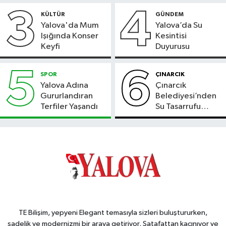
3
4
KÜLTÜR
GÜNDEM
Yalova'da Mum
Yalova’da Su
Işığında Konser
Kesintisi
Keyfi
Duyurusu
5
6
SPOR
ÇINARCIK
Yalova Adına
Çınarcık
Gururlandıran
Belediyesi’nden
Terfiler Yaşandı
Su Tasarrufu
Çağrısı
TE Bilişim, yepyeni Elegant temasıyla sizleri buluştururken,
sadelik ve modernizmi bir araya getiriyor. Şatafattan kaçınıyor ve