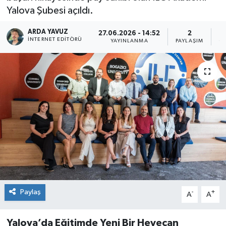
Yalova Şubesi açıldı.
SPOR
ARDA YAVUZ
27.06.2026 - 14:52
2
İNTERNET EDITÖRÜ
YAYINLANMA
PAYLAŞIM
O
ULUSAL
İLÇELERİMİZ
RESMİ İLAN
Paylaş
-
+
A
A
Yalova’da Eğitimde Yeni Bir Heyecan