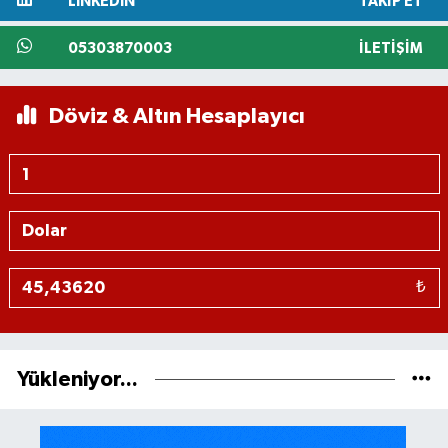
LINKEDIN
TAKIP ET
05303870003
İLETIŞIM
Döviz & Altın Hesaplayıcı
₺
Yükleniyor...