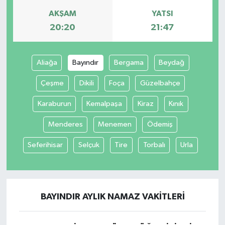
AKŞAM
YATSI
20:20
21:47
Aliağa
Bayındır
Bergama
Beydağ
Çeşme
Dikili
Foça
Güzelbahçe
Karaburun
Kemalpaşa
Kiraz
Kınık
Menderes
Menemen
Ödemiş
Seferihisar
Selçuk
Tire
Torbalı
Urla
BAYINDIR AYLIK NAMAZ VAKITLERI