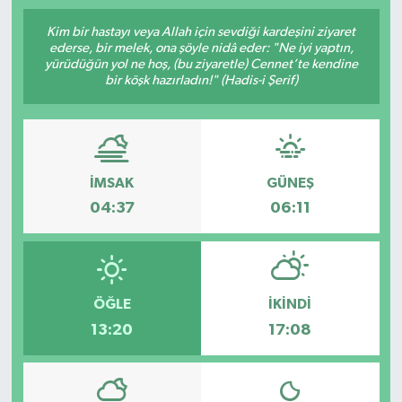
SPOR
Kim bir hastayı veya Allah için sevdiği kardeşini ziyaret
ederse, bir melek, ona şöyle nidâ eder: "Ne iyi yaptın,
yürüdüğün yol ne hoş, (bu ziyaretle) Cennet’te kendine
ULUSAL
bir köşk hazırladın!" (Hadis-i Şerif)
İLÇELERİMİZ
RESMİ İLAN
İMSAK
GÜNEŞ
04:37
06:11
ÖĞLE
İKINDI
13:20
17:08