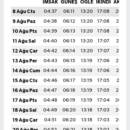
İMSAK
GÜNEŞ
ÖĞLE
İKINDI
AKŞA
8 Ağu Cts
04:37
06:11
13:20
17:08
20:20
9 Ağu Paz
04:38
06:12
13:20
17:08
20:18
10 Ağu Pts
04:39
06:13
13:20
17:08
20:17
11 Ağu Sal
04:40
06:13
13:20
17:07
20:16
12 Ağu Çar
04:42
06:14
13:20
17:07
20:15
13 Ağu Per
04:43
06:15
13:19
17:06
20:14
14 Ağu Cum
04:44
06:16
13:19
17:06
20:12
15 Ağu Cts
04:46
06:17
13:19
17:05
20:11
16 Ağu Paz
04:47
06:18
13:19
17:05
20:10
17 Ağu Pts
04:48
06:19
13:19
17:04
20:09
18 Ağu Sal
04:49
06:20
13:18
17:03
20:07
19 Ağu Çar
04:51
06:20
13:18
17:03
20:06
20 Ağu Per
04:52
06:21
13:18
17:02
20:05