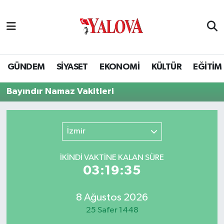
GÜNDEM
Yalova Nöbetçi Eczaneler
SİYASET
Yalova Hava Durumu
GÜNDEM
SİYASET
EKONOMİ
KÜLTÜR
EĞİTİM
EKONOMİ
Yalova Namaz Vakitleri
Bayındır Namaz Vakitleri
KÜLTÜR
Yalova Trafik Yoğunluk Haritası
İzmir
EĞİTİM
Puan Durumu ve Fikstür
İKINDI VAKTİNE KALAN SÜRE
BİLİM VE TEKNOLOJİ
Tüm Manşetler
03:19:35
ASAYİŞ
Son Dakika Haberleri
8 Ağustos 2026
25 Safer 1448
SAĞLIK
Haber Arşivi