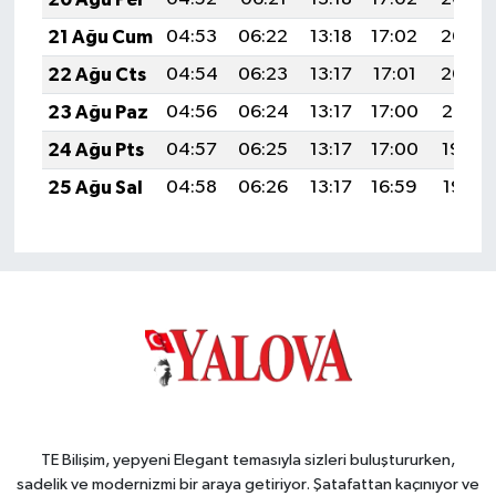
21 Ağu Cum
04:53
06:22
13:18
17:02
20:03
22 Ağu Cts
04:54
06:23
13:17
17:01
20:02
23 Ağu Paz
04:56
06:24
13:17
17:00
20:01
24 Ağu Pts
04:57
06:25
13:17
17:00
19:59
25 Ağu Sal
04:58
06:26
13:17
16:59
19:58
TE Bilişim, yepyeni Elegant temasıyla sizleri buluştururken,
sadelik ve modernizmi bir araya getiriyor. Şatafattan kaçınıyor ve