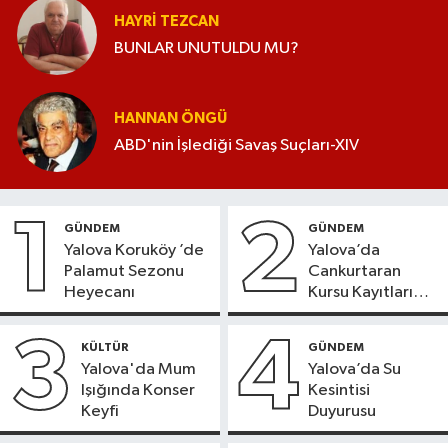
HAYRI TEZCAN
BUNLAR UNUTULDU MU?
HANNAN ÖNGÜ
ABD'nin İşlediği Savaş Suçları-XIV
1
2
GÜNDEM
GÜNDEM
Yalova Koruköy ’de
Yalova’da
Palamut Sezonu
Cankurtaran
Heyecanı
Kursu Kayıtları
Başladı
3
4
KÜLTÜR
GÜNDEM
Yalova'da Mum
Yalova’da Su
Işığında Konser
Kesintisi
Keyfi
Duyurusu