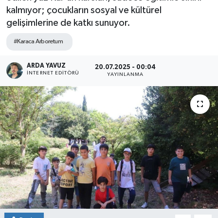
kalmıyor; çocukların sosyal ve kültürel
SPOR
gelişimlerine de katkı sunuyor.
ULUSAL
#Karaca Arboretum
İLÇELERİMİZ
ARDA YAVUZ
20.07.2025 - 00:04
İNTERNET EDITÖRÜ
YAYINLANMA
RESMİ İLAN