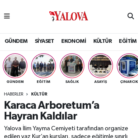
GÜNDEM
Yalova Nöbetçi Eczaneler
SİYASET
Yalova Hava Durumu
GÜNDEM
SİYASET
EKONOMİ
KÜLTÜR
EĞİTİM
EKONOMİ
Yalova Namaz Vakitleri
KÜLTÜR
Yalova Trafik Yoğunluk Haritası
GÜNDEM
EĞİTİM
SAĞLIK
ASAYİŞ
ÇINARCI
EĞİTİM
Puan Durumu ve Fikstür
HABERLER
KÜLTÜR
BİLİM VE TEKNOLOJİ
Tüm Manşetler
Karaca Arboretum’a
Hayran Kaldılar
ASAYİŞ
Son Dakika Haberleri
Yalova İlim Yayma Cemiyeti tarafından organize
SAĞLIK
Haber Arşivi
edilen yaz Kur’an kursları, sadece eğitimle sınırlı