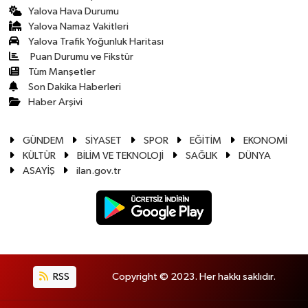
Yalova Hava Durumu
Yalova Namaz Vakitleri
Yalova Trafik Yoğunluk Haritası
Puan Durumu ve Fikstür
Tüm Manşetler
Son Dakika Haberleri
Haber Arşivi
GÜNDEM
SİYASET
SPOR
EĞİTİM
EKONOMİ
KÜLTÜR
BİLİM VE TEKNOLOJİ
SAĞLIK
DÜNYA
ASAYİŞ
ilan.gov.tr
RSS
Copyright © 2023. Her hakkı saklıdır.