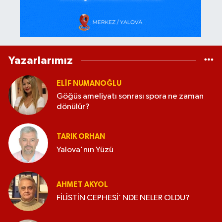
Yazarlarımız
ELİF NUMANOĞLU
Göğüs ameliyatı sonrası spora ne zaman
dönülür?
TARIK ORHAN
Yalova'nın Yüzü
AHMET AKYOL
FİLİSTİN CEPHESİ’ NDE NELER OLDU?