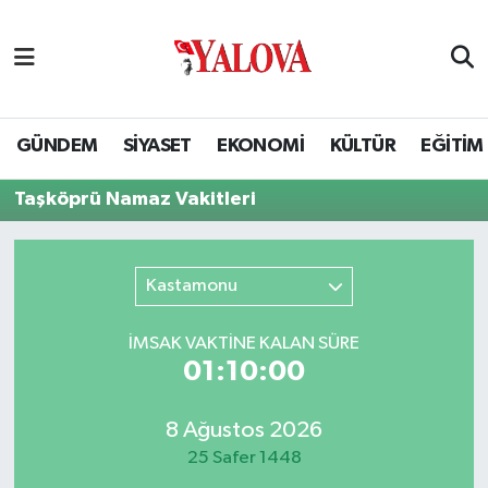
GÜNDEM
Yalova Nöbetçi Eczaneler
SİYASET
Yalova Hava Durumu
GÜNDEM
SİYASET
EKONOMİ
KÜLTÜR
EĞİTİM
EKONOMİ
Yalova Namaz Vakitleri
Taşköprü Namaz Vakitleri
KÜLTÜR
Yalova Trafik Yoğunluk Haritası
Kastamonu
EĞİTİM
Puan Durumu ve Fikstür
İMSAK VAKTİNE KALAN SÜRE
BİLİM VE TEKNOLOJİ
Tüm Manşetler
01:10:00
ASAYİŞ
Son Dakika Haberleri
8 Ağustos 2026
25 Safer 1448
SAĞLIK
Haber Arşivi