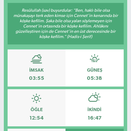
SPOR
Resûlullah (sav) buyurdular: “Ben, haklı bile olsa
münakaşayı terk eden kimse için Cennet’in kenarında bir
köşke kefilim. Şaka bile olsa yalan söylemeyen için
ULUSAL
Cennet’in ortasında bir köşke kefilim. Ahlâkını
güzelleştiren için de Cennet’in en üst derecesinde bir
köşke kefilim.” (Hadis-i Şerif)
İLÇELERİMİZ
RESMİ İLAN
İMSAK
GÜNEŞ
03:55
05:38
ÖĞLE
İKINDI
12:54
16:47