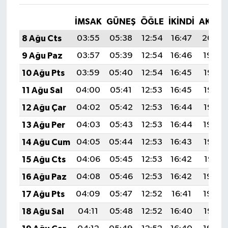
İMSAK
GÜNEŞ
ÖĞLE
İKINDI
AKŞA
8 Ağu Cts
03:55
05:38
12:54
16:47
20:00
9 Ağu Paz
03:57
05:39
12:54
16:46
19:59
10 Ağu Pts
03:59
05:40
12:54
16:45
19:58
11 Ağu Sal
04:00
05:41
12:53
16:45
19:56
12 Ağu Çar
04:02
05:42
12:53
16:44
19:55
13 Ağu Per
04:03
05:43
12:53
16:44
19:54
14 Ağu Cum
04:05
05:44
12:53
16:43
19:52
15 Ağu Cts
04:06
05:45
12:53
16:42
19:51
16 Ağu Paz
04:08
05:46
12:53
16:42
19:49
17 Ağu Pts
04:09
05:47
12:52
16:41
19:48
18 Ağu Sal
04:11
05:48
12:52
16:40
19:47