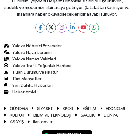
TE Bilişim, yepyeni Elegant temasıyla sizleri buluştururken,
sadelik ve modernizmi bir araya getiriyor. Şatafattan kaçınıyor ve
insanlara haber okuyabilecekleri bir altyapı sunuyor.
Yalova Nöbetçi Eczaneler
Yalova Hava Durumu
Yalova Namaz Vakitleri
Yalova Trafik Yoğunluk Haritası
Puan Durumu ve Fikstür
Tüm Manşetler
Son Dakika Haberleri
Haber Arşivi
GÜNDEM
SİYASET
SPOR
EĞİTİM
EKONOMİ
KÜLTÜR
BİLİM VE TEKNOLOJİ
SAĞLIK
DÜNYA
ASAYİŞ
ilan.gov.tr