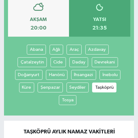
AKŞAM
YATSI
20:00
21:35
Abana
Ağlı
Araç
Azdavay
Çatalzeytin
Cide
Daday
Devrekani
Doğanyurt
Hanönü
İhsangazi
İnebolu
Küre
Şenpazar
Seydiler
Taşköprü
Tosya
TAŞKÖPRÜ AYLIK NAMAZ VAKITLERI