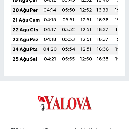
19 Ağu Çar
04:12
05:49
12:52
16:40
19:45
20 Ağu Per
04:14
05:50
12:52
16:39
19:44
21 Ağu Cum
04:15
05:51
12:51
16:38
19:42
22 Ağu Cts
04:17
05:52
12:51
16:37
19:41
23 Ağu Paz
04:18
05:53
12:51
16:37
19:39
24 Ağu Pts
04:20
05:54
12:51
16:36
19:38
25 Ağu Sal
04:21
05:55
12:50
16:35
19:36