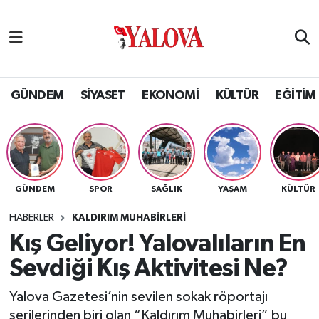
GÜNDEM
Yalova Nöbetçi Eczaneler
SİYASET
Yalova Hava Durumu
GÜNDEM
SİYASET
EKONOMİ
KÜLTÜR
EĞİTİM
EKONOMİ
Yalova Namaz Vakitleri
KÜLTÜR
Yalova Trafik Yoğunluk Haritası
GÜNDEM
SPOR
SAĞLIK
YAŞAM
KÜLTÜR
EĞİTİM
Puan Durumu ve Fikstür
HABERLER
KALDIRIM MUHABİRLERİ
BİLİM VE TEKNOLOJİ
Tüm Manşetler
Kış Geliyor! Yalovalıların En
Sevdiği Kış Aktivitesi Ne?
ASAYİŞ
Son Dakika Haberleri
Yalova Gazetesi’nin sevilen sokak röportajı
SAĞLIK
Haber Arşivi
serilerinden biri olan “Kaldırım Muhabirleri” bu