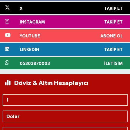
X
TAKIP ET
INSTAGRAM
TAKIP ET
YOUTUBE
ABONE OL
LINKEDIN
TAKIP ET
05303870003
İLETIŞIM
Döviz & Altın Hesaplayıcı