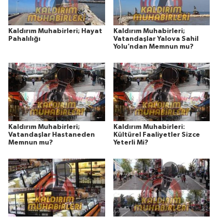
Kaldırım Muhabirleri; Hayat
Kaldırım Muhabirleri;
Pahalılığı
Vatandaşlar Yalova Sahil
Yolu’ndan Memnun mu?
Kaldırım Muhabirleri;
Kaldırım Muhabirleri:
Vatandaşlar Hastaneden
Kültürel Faaliyetler Sizce
Memnun mu?
Yeterli Mi?