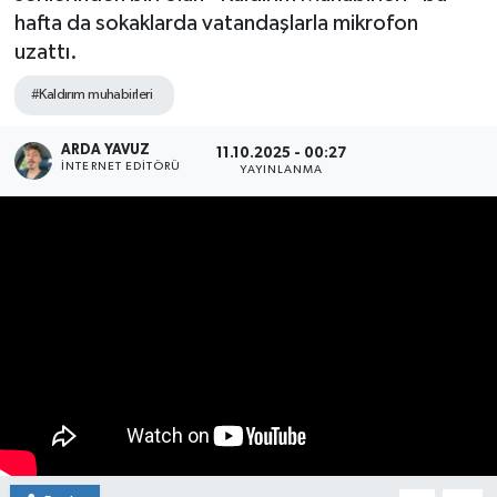
hafta da sokaklarda vatandaşlarla mikrofon
SPOR
uzattı.
ULUSAL
#Kaldırım muhabirleri
İLÇELERİMİZ
ARDA YAVUZ
11.10.2025 - 00:27
İNTERNET EDITÖRÜ
YAYINLANMA
RESMİ İLAN