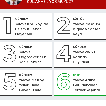
KULLANABİLİYOR MUYUZ?
1
2
GÜNDEM
KÜLTÜR
Yalova Koruköy ’de
Yalova'da Mum
Palamut Sezonu
Işığında Konser
Heyecanı
Keyfi
3
4
GÜNDEM
GÜNDEM
Yalovalı
Yalova’da Su
Doğaseverlerin
Kesintisi
Yeni Gözdesi
Duyurusu
Bolu'daki Meyve
Bahçesi
5
6
GÜNDEM
SPOR
Yalova'da Köy
Yalova Adına
Yolları Daha
Gururlandıran
Güvenli Hale
Terfiler Yaşandı
Geliyor