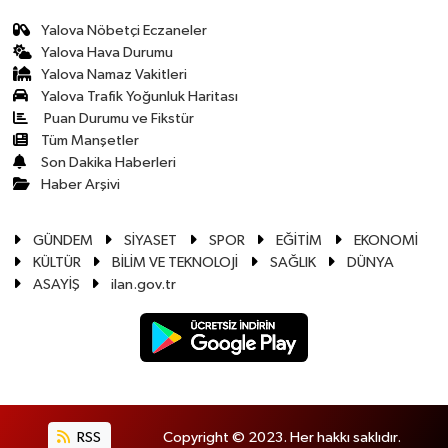
Yalova Nöbetçi Eczaneler
Yalova Hava Durumu
Yalova Namaz Vakitleri
Yalova Trafik Yoğunluk Haritası
Puan Durumu ve Fikstür
Tüm Manşetler
Son Dakika Haberleri
Haber Arşivi
GÜNDEM
SİYASET
SPOR
EĞİTİM
EKONOMİ
KÜLTÜR
BİLİM VE TEKNOLOJİ
SAĞLIK
DÜNYA
ASAYİŞ
ilan.gov.tr
RSS
Copyright © 2023. Her hakkı saklıdır.