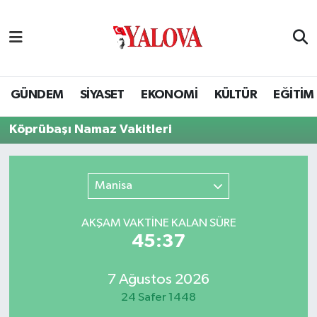
GÜNDEM
Yalova Nöbetçi Eczaneler
SİYASET
Yalova Hava Durumu
GÜNDEM
SİYASET
EKONOMİ
KÜLTÜR
EĞİTİM
EKONOMİ
Yalova Namaz Vakitleri
Köprübaşı Namaz Vakitleri
KÜLTÜR
Yalova Trafik Yoğunluk Haritası
Manisa
EĞİTİM
Puan Durumu ve Fikstür
AKŞAM VAKTİNE KALAN SÜRE
BİLİM VE TEKNOLOJİ
Tüm Manşetler
45:36
ASAYİŞ
Son Dakika Haberleri
7 Ağustos 2026
24 Safer 1448
SAĞLIK
Haber Arşivi