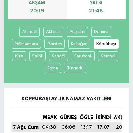
AKŞAM
YATSI
20:19
21:48
Ahmetli
Akhisar
Alaşehir
Demirci
Gölmarmara
Gördes
Kırkağaç
Köprübaşı
Kula
Salihli
Sarıgöl
Saruhanlı
Selendi
Soma
Turgutlu
KÖPRÜBAŞI AYLIK NAMAZ VAKITLERI
İMSAK
GÜNEŞ
ÖĞLE
İKINDI
AKŞAM
7 Ağu Cum
04:30
06:06
13:17
17:07
20:19