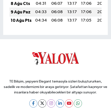
8 Ağu Cts
04:31
06:07
13:17
17:06
20:18
9 Ağu Paz
04:33
06:08
13:17
17:06
20:16
10 Ağu Pts
04:34
06:08
13:17
17:05
20:15
TE Bilişim, yepyeni Elegant temasıyla sizleri buluştururken,
sadelik ve modernizmi bir araya getiriyor. Şatafattan kaçınıyor ve
insanlara haber okuyabilecekleri bir altyapı sunuyor.