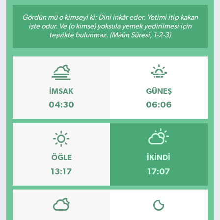
SPOR
Gördün mü o kimseyi ki: Dini inkâr eder. Yetimi itip kakan
işte odur. Ve (o kimse) yoksula yemek yedirilmesi için
teşvikte bulunmaz. (Mâûn Sûresi, 1-2-3)
ULUSAL
İLÇELERİMİZ
İMSAK
GÜNEŞ
RESMİ İLAN
04:30
06:06
ÖĞLE
İKINDI
13:17
17:07