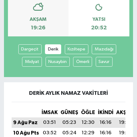
AKŞAM
YATSI
19:26
20:52
Dargeçit
Derik
Kızıltepe
Mazıdağı
Midyat
Nusaybin
Ömerli
Savur
DERIK AYLIK NAMAZ VAKITLERI
İMSAK
GÜNEŞ
ÖĞLE
İKINDI
AKŞAM
9 Ağu Paz
03:51
05:23
12:30
16:16
19:26
10 Ağu Pts
03:52
05:24
12:29
16:16
19:25