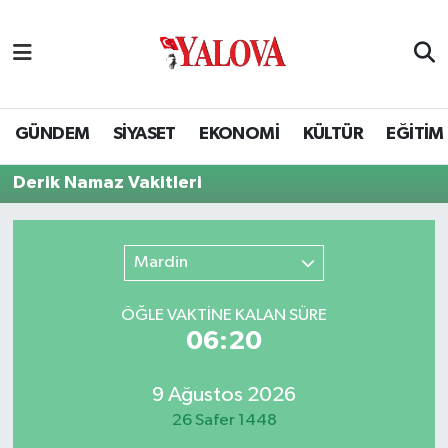
GÜNDEM
Yalova Nöbetçi Eczaneler
SİYASET
Yalova Hava Durumu
GÜNDEM
SİYASET
EKONOMİ
KÜLTÜR
EĞİTİM
EKONOMİ
Yalova Namaz Vakitleri
Derik Namaz Vakitleri
KÜLTÜR
Yalova Trafik Yoğunluk Haritası
Mardin
EĞİTİM
Puan Durumu ve Fikstür
ÖĞLE VAKTİNE KALAN SÜRE
BİLİM VE TEKNOLOJİ
Tüm Manşetler
06:20
ASAYİŞ
Son Dakika Haberleri
9 Ağustos 2026
26 Safer 1448
SAĞLIK
Haber Arşivi