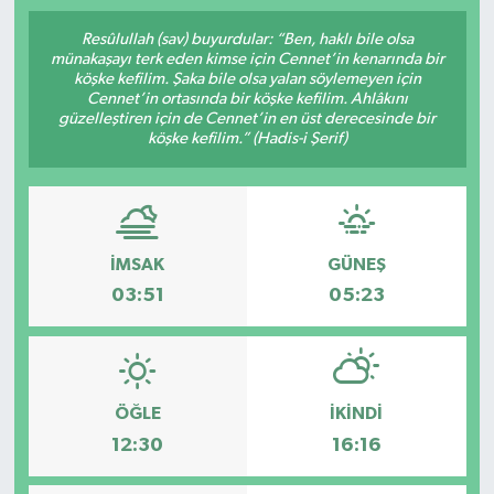
SPOR
Resûlullah (sav) buyurdular: “Ben, haklı bile olsa
münakaşayı terk eden kimse için Cennet’in kenarında bir
köşke kefilim. Şaka bile olsa yalan söylemeyen için
ULUSAL
Cennet’in ortasında bir köşke kefilim. Ahlâkını
güzelleştiren için de Cennet’in en üst derecesinde bir
köşke kefilim.” (Hadis-i Şerif)
İLÇELERİMİZ
RESMİ İLAN
İMSAK
GÜNEŞ
03:51
05:23
ÖĞLE
İKINDI
12:30
16:16