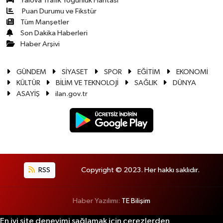
Yalova Trafik Yoğunluk Haritası
Puan Durumu ve Fikstür
Tüm Manşetler
Son Dakika Haberleri
Haber Arşivi
GÜNDEM
SİYASET
SPOR
EĞİTİM
EKONOMİ
KÜLTÜR
BİLİM VE TEKNOLOJİ
SAĞLIK
DÜNYA
ASAYİŞ
ilan.gov.tr
RSS
Copyright © 2023. Her hakkı saklıdır.
Haber Yazılımı:
TE Bilişim
En iyi site deneyimi sağlamak için çerezlerden