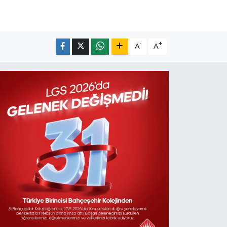
-
+
A
A