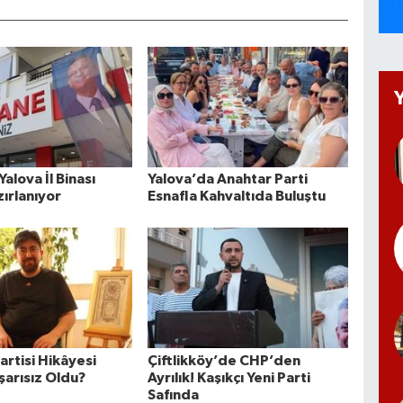
Yalova İl Binası
Yalova’da Anahtar Parti
zırlanıyor
Esnafla Kahvaltıda Buluştu
artisi Hikâyesi
Çiftlikköy’de CHP’den
arısız Oldu?
Ayrılık! Kaşıkçı Yeni Parti
Safında