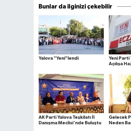
Bunlar da ilginizi çekebilir
Yalova "Yeni"lendi
Yeni Parti 
Açılışa Ha
AK Parti Yalova Teşkilatı İl
Gelecek P
Danışma Meclisi'nde Buluştu
Neden Baş