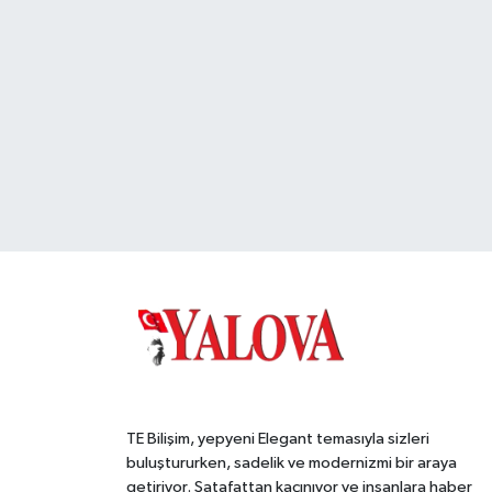
TE Bilişim, yepyeni Elegant temasıyla sizleri
buluştururken, sadelik ve modernizmi bir araya
getiriyor. Şatafattan kaçınıyor ve insanlara haber