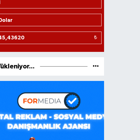
₺
ükleniyor...