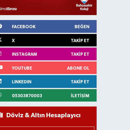
FACEBOOK
BEĞEN
X
TAKIP ET
INSTAGRAM
TAKIP ET
YOUTUBE
ABONE OL
LINKEDIN
TAKIP ET
05303870003
İLETIŞIM
Döviz & Altın Hesaplayıcı