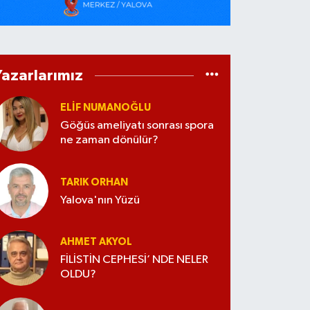
Yazarlarımız
ELİF NUMANOĞLU
Göğüs ameliyatı sonrası spora
ne zaman dönülür?
TARIK ORHAN
Yalova'nın Yüzü
AHMET AKYOL
FİLİSTİN CEPHESİ’ NDE NELER
OLDU?