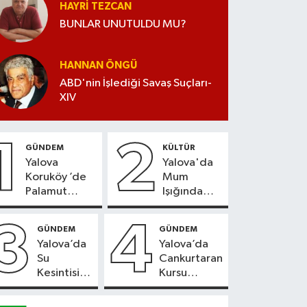
HAYRI TEZCAN
BUNLAR UNUTULDU MU?
HANNAN ÖNGÜ
ABD'nin İşlediği Savaş Suçları-
XIV
1
2
GÜNDEM
KÜLTÜR
Yalova
Yalova'da
Koruköy ’de
Mum
Palamut
Işığında
Sezonu
Konser
Heyecanı
Keyfi
3
4
GÜNDEM
GÜNDEM
Yalova’da
Yalova’da
Su
Cankurtaran
Kesintisi
Kursu
Duyurusu
Kayıtları
Başladı