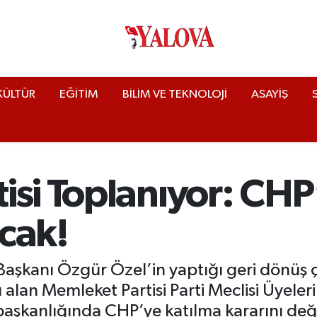
KÜLTÜR
EĞİTİM
BİLİM VE TEKNOLOJİ
ASAYİŞ
si Toplanıyor: CHP
acak!
Başkanı Özgür Özel’in yaptığı geri dönüş ç
lan Memleket Partisi Parti Meclisi Üyeleri 
başkanlığında CHP’ye katılma kararını değ