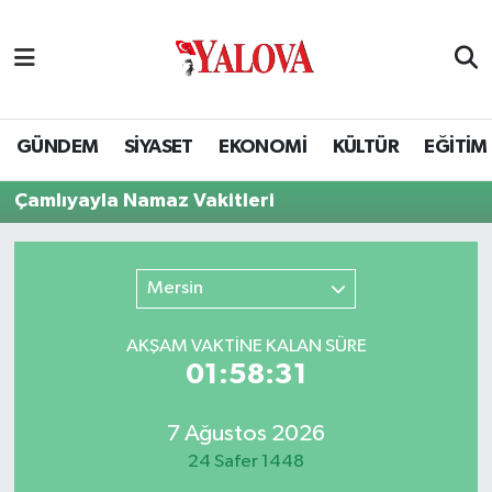
GÜNDEM
Yalova Nöbetçi Eczaneler
SİYASET
Yalova Hava Durumu
GÜNDEM
SİYASET
EKONOMİ
KÜLTÜR
EĞİTİM
EKONOMİ
Yalova Namaz Vakitleri
Çamlıyayla Namaz Vakitleri
KÜLTÜR
Yalova Trafik Yoğunluk Haritası
Mersin
EĞİTİM
Puan Durumu ve Fikstür
AKŞAM VAKTİNE KALAN SÜRE
BİLİM VE TEKNOLOJİ
Tüm Manşetler
01:58:31
ASAYİŞ
Son Dakika Haberleri
7 Ağustos 2026
24 Safer 1448
SAĞLIK
Haber Arşivi