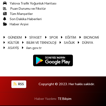
Yalova Trafik Yoğunluk Haritası
Puan Durumu ve Fikstür
Tüm Manşetler
Son Dakika Haberleri
Haber Arşivi
GÜNDEM
SİYASET
SPOR
EĞİTİM
EKONOMİ
KÜLTÜR
BİLİM VE TEKNOLOJİ
SAĞLIK
DÜNYA
ASAYİŞ
ilan.gov.tr
RSS
Copyright © 2023. Her hakkı saklıdır.
Haber Yazılımı:
TE Bilişim