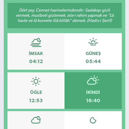
SPOR
Dört şey, Cennet hazinelerindendir: Sadakayı gizli
vermek, musibeti gizlemek, sıla-i rahim yapmak ve "Lâ
havle ve lâ kuvvete illâ billâh" demek. (Hadis-i Şerif)
ULUSAL
İLÇELERİMİZ
İMSAK
GÜNEŞ
RESMİ İLAN
04:12
05:44
ÖĞLE
İKINDI
12:53
16:40