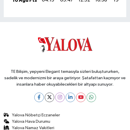
10 Ağu Pts
04:15
05:47
12:52
16:38
19:48
TE Bilişim, yepyeni Elegant temasıyla sizleri buluştururken,
sadelik ve modernizmi bir araya getiriyor. Şatafattan kaçınıyor ve
insanlara haber okuyabilecekleri bir altyapı sunuyor.
Yalova Nöbetçi Eczaneler
Yalova Hava Durumu
Yalova Namaz Vakitleri