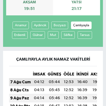
AKŞAM
YATSI
19:51
21:17
Anamur
Aydıncık
Bozyazı
Çamlıyayla
Erdemli
Gülnar
Mut
Silifke
Tarsus
ÇAMLIYAYLA AYLIK NAMAZ VAKITLERI
İMSAK
GÜNEŞ
ÖĞLE
İKINDI
AKŞAM
7 Ağu Cum
04:12
05:44
12:53
16:40
19:51
8 Ağu Cts
04:13
05:45
12:52
16:39
19:50
9 Ağu Paz
04:14
05:46
12:52
16:39
19:49