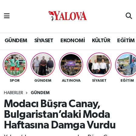
GÜNDEM
Yalova Nöbetçi Eczaneler
SİYASET
Yalova Hava Durumu
GÜNDEM
SİYASET
EKONOMİ
KÜLTÜR
EĞİTİM
EKONOMİ
Yalova Namaz Vakitleri
KÜLTÜR
Yalova Trafik Yoğunluk Haritası
SPOR
GÜNDEM
ALTINOVA
SİYASET
EĞİTİM
EĞİTİM
Puan Durumu ve Fikstür
HABERLER
GÜNDEM
BİLİM VE TEKNOLOJİ
Tüm Manşetler
Modacı Büşra Canay,
Bulgaristan’daki Moda
ASAYİŞ
Son Dakika Haberleri
Haftasına Damga Vurdu
SAĞLIK
Haber Arşivi