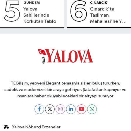
5
6
GÜNDEM
ÇINARCIK
Yalova
Çınarcık'ta
Sahillerinde
Taşliman
Korkutan Tablo
Mahallesi'ne Yeni
Ortak ATM
Hizmete Girdi
TE Bilişim, yepyeni Elegant temasıyla sizleri buluştururken,
sadelik ve modernizmi bir araya getiriyor. Şatafattan kaçınıyor ve
insanlara haber okuyabilecekleri bir altyapı sunuyor.
Yalova Nöbetçi Eczaneler