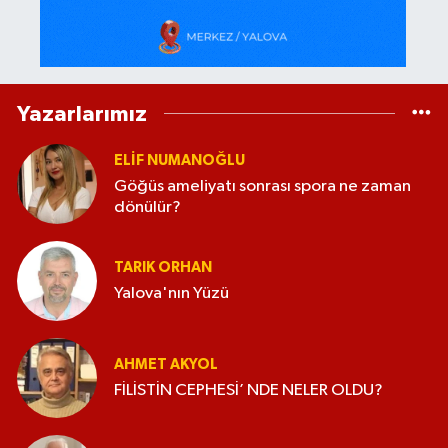
Yazarlarımız
ELİF NUMANOĞLU
Göğüs ameliyatı sonrası spora ne zaman
dönülür?
TARIK ORHAN
Yalova'nın Yüzü
AHMET AKYOL
FİLİSTİN CEPHESİ’ NDE NELER OLDU?