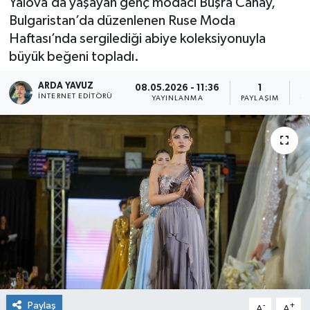
Yalova’da yaşayan genç modacı Büşra Canay,
Bulgaristan’da düzenlenen Ruse Moda
SPOR
Haftası’nda sergilediği abiye koleksiyonuyla
büyük beğeni topladı.
ULUSAL
ARDA YAVUZ
08.05.2026 - 11:36
1
İLÇELERİMİZ
İNTERNET EDITÖRÜ
YAYINLANMA
PAYLAŞIM
O
RESMİ İLAN
Paylaş
-
+
A
A