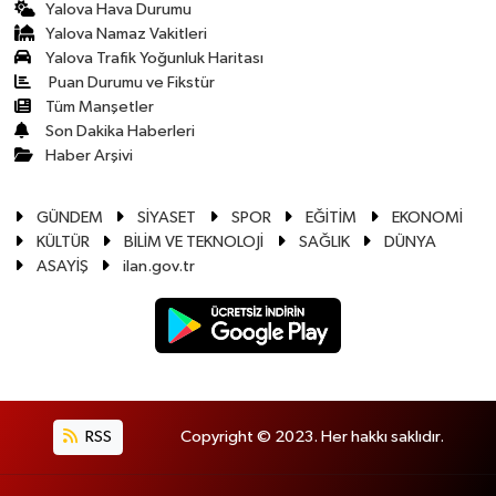
Yalova Hava Durumu
Yalova Namaz Vakitleri
Yalova Trafik Yoğunluk Haritası
Puan Durumu ve Fikstür
Tüm Manşetler
Son Dakika Haberleri
Haber Arşivi
GÜNDEM
SİYASET
SPOR
EĞİTİM
EKONOMİ
KÜLTÜR
BİLİM VE TEKNOLOJİ
SAĞLIK
DÜNYA
ASAYİŞ
ilan.gov.tr
RSS
Copyright © 2023. Her hakkı saklıdır.