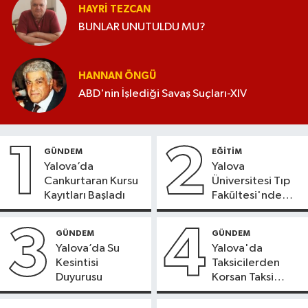
HAYRI TEZCAN
BUNLAR UNUTULDU MU?
HANNAN ÖNGÜ
ABD'nin İşlediği Savaş Suçları-XIV
1
2
GÜNDEM
EĞİTİM
Yalova’da
Yalova
Cankurtaran Kursu
Üniversitesi Tıp
Kayıtları Başladı
Fakültesi'nde
Yeni Dönem
3
4
GÜNDEM
GÜNDEM
Yalova’da Su
Yalova'da
Kesintisi
Taksicilerden
Duyurusu
Korsan Taksi
Tepkisi