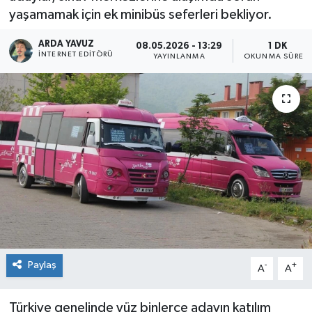
yaşamamak için ek minibüs seferleri bekliyor.
SPOR
ARDA YAVUZ
08.05.2026 - 13:29
1 DK
İNTERNET EDITÖRÜ
YAYINLANMA
OKUNMA SÜRESI
ULUSAL
İLÇELERİMİZ
RESMİ İLAN
Paylaş
-
+
A
A
Türkiye genelinde yüz binlerce adayın katılım