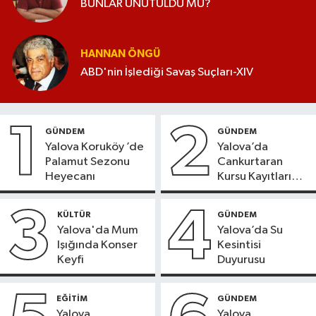
BUNLAR UNUTULDU MU?
HANNAN ÖNGÜ
ABD'nin İşlediği Savaş Suçları-XIV
1
2
GÜNDEM
GÜNDEM
Yalova Koruköy ’de
Yalova’da
Palamut Sezonu
Cankurtaran
Heyecanı
Kursu Kayıtları
Başladı
3
4
KÜLTÜR
GÜNDEM
Yalova'da Mum
Yalova’da Su
Işığında Konser
Kesintisi
Keyfi
Duyurusu
EĞİTİM
GÜNDEM
Yalova
Yalova