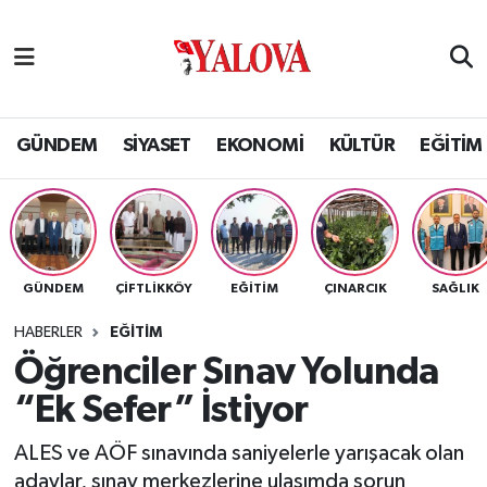
GÜNDEM
Yalova Nöbetçi Eczaneler
SİYASET
Yalova Hava Durumu
GÜNDEM
SİYASET
EKONOMİ
KÜLTÜR
EĞİTİM
EKONOMİ
Yalova Namaz Vakitleri
KÜLTÜR
Yalova Trafik Yoğunluk Haritası
GÜNDEM
ÇİFTLİKKÖY
EĞİTİM
ÇINARCIK
SAĞLIK
EĞİTİM
Puan Durumu ve Fikstür
HABERLER
EĞİTİM
BİLİM VE TEKNOLOJİ
Tüm Manşetler
Öğrenciler Sınav Yolunda
“Ek Sefer” İstiyor
ASAYİŞ
Son Dakika Haberleri
ALES ve AÖF sınavında saniyelerle yarışacak olan
SAĞLIK
Haber Arşivi
adaylar, sınav merkezlerine ulaşımda sorun