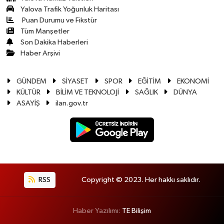
Yalova Trafik Yoğunluk Haritası
Puan Durumu ve Fikstür
Tüm Manşetler
Son Dakika Haberleri
Haber Arşivi
GÜNDEM
SİYASET
SPOR
EĞİTİM
EKONOMİ
KÜLTÜR
BİLİM VE TEKNOLOJİ
SAĞLIK
DÜNYA
ASAYİŞ
ilan.gov.tr
RSS
Copyright © 2023. Her hakkı saklıdır.
Haber Yazılımı:
TE Bilişim