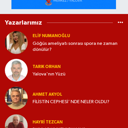
Yazarlarımız
ELİF NUMANOĞLU
Göğüs ameliyatı sonrası spora ne zaman
dönülür?
TARIK ORHAN
Yalova'nın Yüzü
AHMET AKYOL
FİLİSTİN CEPHESİ’ NDE NELER OLDU?
HAYRI TEZCAN