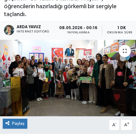
öğrencilerin hazırladığı görkemli bir sergiyle
SPOR
taçlandı.
ULUSAL
ARDA YAVUZ
08.05.2026 - 00:16
1 DK
İNTERNET EDITÖRÜ
YAYINLANMA
OKUNMA SÜRES
İLÇELERİMİZ
RESMİ İLAN
Paylaş
-
+
A
A