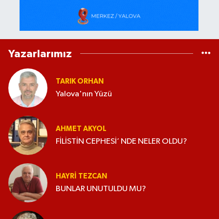
Yazarlarımız
TARIK ORHAN
Yalova'nın Yüzü
AHMET AKYOL
FİLİSTİN CEPHESİ’ NDE NELER OLDU?
HAYRI TEZCAN
BUNLAR UNUTULDU MU?