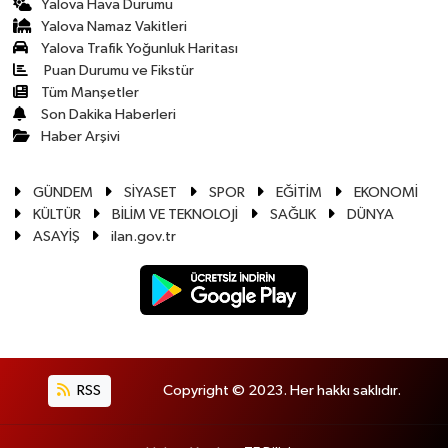
Yalova Hava Durumu
Yalova Namaz Vakitleri
Yalova Trafik Yoğunluk Haritası
Puan Durumu ve Fikstür
Tüm Manşetler
Son Dakika Haberleri
Haber Arşivi
GÜNDEM
SİYASET
SPOR
EĞİTİM
EKONOMİ
KÜLTÜR
BİLİM VE TEKNOLOJİ
SAĞLIK
DÜNYA
ASAYİŞ
ilan.gov.tr
RSS
Copyright © 2023. Her hakkı saklıdır.