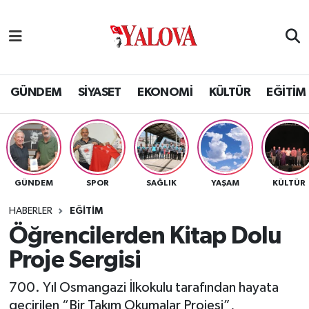
GÜNDEM
Yalova Nöbetçi Eczaneler
SİYASET
Yalova Hava Durumu
GÜNDEM
SİYASET
EKONOMİ
KÜLTÜR
EĞİTİM
EKONOMİ
Yalova Namaz Vakitleri
KÜLTÜR
Yalova Trafik Yoğunluk Haritası
GÜNDEM
SPOR
SAĞLIK
YAŞAM
KÜLTÜR
EĞİTİM
Puan Durumu ve Fikstür
HABERLER
EĞİTİM
BİLİM VE TEKNOLOJİ
Tüm Manşetler
Öğrencilerden Kitap Dolu
Proje Sergisi
ASAYİŞ
Son Dakika Haberleri
700. Yıl Osmangazi İlkokulu tarafından hayata
SAĞLIK
Haber Arşivi
geçirilen “Bir Takım Okumalar Projesi”,