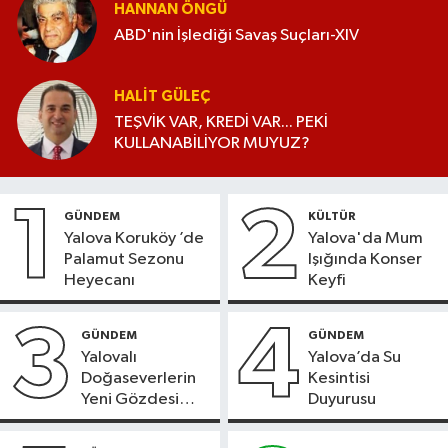
HANNAN ÖNGÜ
ABD'nin İşlediği Savaş Suçları-XIV
HALIT GÜLEÇ
TEŞVİK VAR, KREDİ VAR... PEKİ
KULLANABİLİYOR MUYUZ?
1
2
GÜNDEM
KÜLTÜR
Yalova Koruköy ’de
Yalova'da Mum
Palamut Sezonu
Işığında Konser
Heyecanı
Keyfi
3
4
GÜNDEM
GÜNDEM
Yalovalı
Yalova’da Su
Doğaseverlerin
Kesintisi
Yeni Gözdesi
Duyurusu
Bolu'daki Meyve
Bahçesi