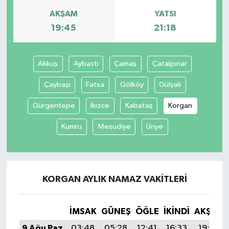
AKŞAM
YATSI
19:45
21:18
Akkuş
Aybastı
Çamaş
Çatalpınar
Çaybaşı
Fatsa
Gölköy
Gülyalı
Gürgentepe
İkizce
Kabataş
Korgan
Kumru
Mesudiye
Ünye
KORGAN AYLIK NAMAZ VAKITLERI
İMSAK
GÜNEŞ
ÖĞLE
İKINDI
AKŞAM
9 Ağu Paz
03:48
05:28
12:41
16:33
19:45