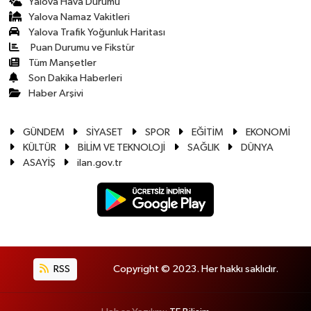
Yalova Hava Durumu
Yalova Namaz Vakitleri
Yalova Trafik Yoğunluk Haritası
Puan Durumu ve Fikstür
Tüm Manşetler
Son Dakika Haberleri
Haber Arşivi
GÜNDEM
SİYASET
SPOR
EĞİTİM
EKONOMİ
KÜLTÜR
BİLİM VE TEKNOLOJİ
SAĞLIK
DÜNYA
ASAYİŞ
ilan.gov.tr
RSS
Copyright © 2023. Her hakkı saklıdır.