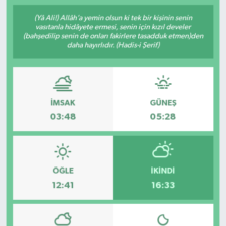
SPOR
(Yâ Ali!) Allâh’a yemin olsun ki tek bir kişinin senin
vasıtanla hidâyete ermesi, senin için kızıl develer
(bahşedilip senin de onları fakirlere tasadduk etmen)den
ULUSAL
daha hayırlıdır. (Hadis-i Şerif)
İLÇELERİMİZ
RESMİ İLAN
İMSAK
GÜNEŞ
03:48
05:28
ÖĞLE
İKINDI
12:41
16:33