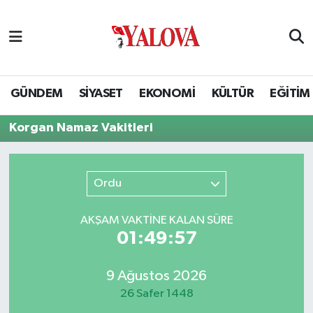
GÜNDEM
Yalova Nöbetçi Eczaneler
SİYASET
Yalova Hava Durumu
GÜNDEM
SİYASET
EKONOMİ
KÜLTÜR
EĞİTİM
EKONOMİ
Yalova Namaz Vakitleri
Korgan Namaz Vakitleri
KÜLTÜR
Yalova Trafik Yoğunluk Haritası
Ordu
EĞİTİM
Puan Durumu ve Fikstür
AKŞAM VAKTİNE KALAN SÜRE
BİLİM VE TEKNOLOJİ
Tüm Manşetler
01:49:56
ASAYİŞ
Son Dakika Haberleri
9 Ağustos 2026
26 Safer 1448
SAĞLIK
Haber Arşivi