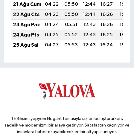
21 Ağu Cum
04:22
05:50
12:44
16:27
19:28
22 Ağu Cts
04:23
05:50
12:44
16:26
19:27
23 Ağu Paz
04:24
05:51
12:43
16:26
19:26
24 Ağu Pts
04:25
05:52
12:43
16:25
19:24
25 Ağu Sal
04:27
05:53
12:43
16:24
19:23
TE Bilişim, yepyeni Elegant temasıyla sizleri buluştururken,
sadelik ve modernizmi bir araya getiriyor. Şatafattan kaçınıyor ve
insanlara haber okuyabilecekleri bir altyapı sunuyor.