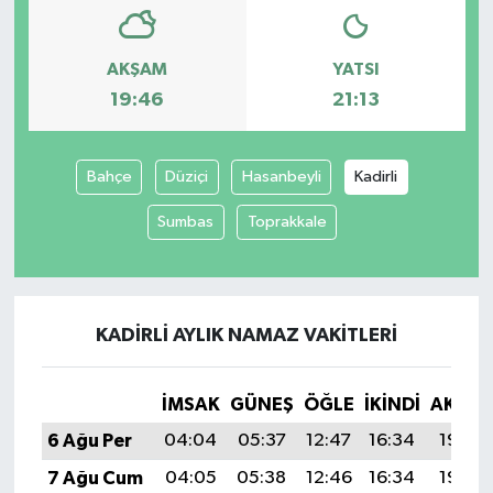
AKŞAM
YATSI
19:46
21:13
Bahçe
Düziçi
Hasanbeyli
Kadirli
Sumbas
Toprakkale
KADIRLI AYLIK NAMAZ VAKITLERI
İMSAK
GÜNEŞ
ÖĞLE
İKINDI
AKŞA
6 Ağu Per
04:04
05:37
12:47
16:34
19:46
7 Ağu Cum
04:05
05:38
12:46
16:34
19:45