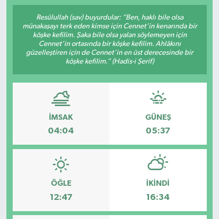
SPOR
Resûlullah (sav) buyurdular: “Ben, haklı bile olsa
münakaşayı terk eden kimse için Cennet’in kenarında bir
köşke kefilim. Şaka bile olsa yalan söylemeyen için
ULUSAL
Cennet’in ortasında bir köşke kefilim. Ahlâkını
güzelleştiren için de Cennet’in en üst derecesinde bir
köşke kefilim.” (Hadis-i Şerif)
İLÇELERİMİZ
RESMİ İLAN
İMSAK
GÜNEŞ
04:04
05:37
ÖĞLE
İKINDI
12:47
16:34