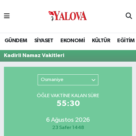
GÜNDEM
Yalova Nöbetçi Eczaneler
SİYASET
Yalova Hava Durumu
GÜNDEM
SİYASET
EKONOMİ
KÜLTÜR
EĞİTİM
EKONOMİ
Yalova Namaz Vakitleri
Kadirli Namaz Vakitleri
KÜLTÜR
Yalova Trafik Yoğunluk Haritası
Osmaniye
EĞİTİM
Puan Durumu ve Fikstür
ÖĞLE VAKTİNE KALAN SÜRE
BİLİM VE TEKNOLOJİ
Tüm Manşetler
55:30
ASAYİŞ
Son Dakika Haberleri
6 Ağustos 2026
23 Safer 1448
SAĞLIK
Haber Arşivi