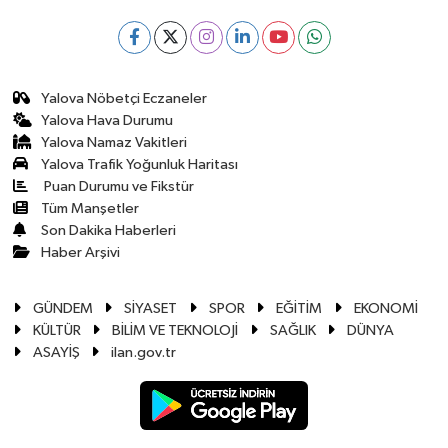
Yalova Nöbetçi Eczaneler
Yalova Hava Durumu
Yalova Namaz Vakitleri
Yalova Trafik Yoğunluk Haritası
Puan Durumu ve Fikstür
Tüm Manşetler
Son Dakika Haberleri
Haber Arşivi
GÜNDEM
SİYASET
SPOR
EĞİTİM
EKONOMİ
KÜLTÜR
BİLİM VE TEKNOLOJİ
SAĞLIK
DÜNYA
ASAYİŞ
ilan.gov.tr