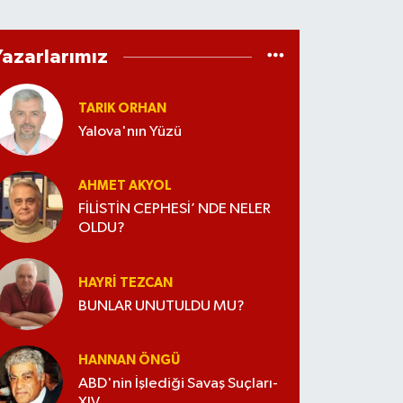
Yazarlarımız
TARIK ORHAN
Yalova'nın Yüzü
AHMET AKYOL
FİLİSTİN CEPHESİ’ NDE NELER
OLDU?
HAYRI TEZCAN
BUNLAR UNUTULDU MU?
HANNAN ÖNGÜ
ABD'nin İşlediği Savaş Suçları-
XIV