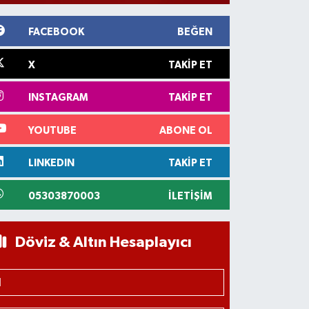
FACEBOOK
BEĞEN
X
TAKIP ET
INSTAGRAM
TAKIP ET
YOUTUBE
ABONE OL
LINKEDIN
TAKIP ET
05303870003
İLETIŞIM
Döviz & Altın Hesaplayıcı