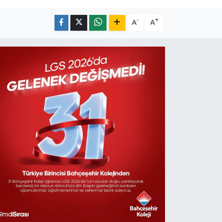
-
+
A
A