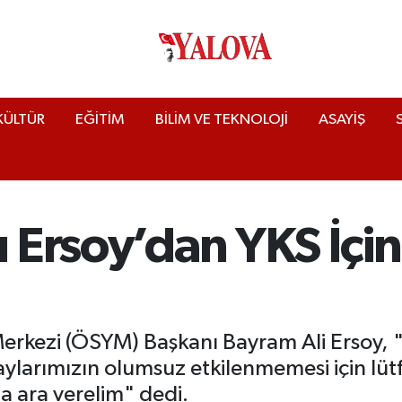
KÜLTÜR
EĞİTİM
BİLİM VE TEKNOLOJİ
ASAYİŞ
Ersoy’dan YKS İçin 
erkezi (ÖSYM) Başkanı Bayram Ali Ersoy,
ylarımızın olumsuz etkilenmemesi için lütf
a ara verelim" dedi.