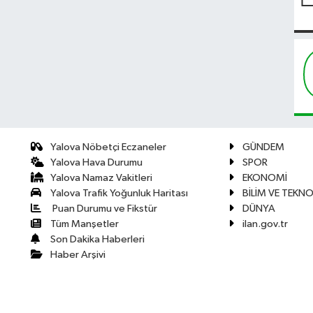
Yalova Nöbetçi Eczaneler
GÜNDEM
Yalova Hava Durumu
SPOR
Yalova Namaz Vakitleri
EKONOMİ
Yalova Trafik Yoğunluk Haritası
BİLİM VE TEKNO
Puan Durumu ve Fikstür
DÜNYA
Tüm Manşetler
ilan.gov.tr
Son Dakika Haberleri
Haber Arşivi