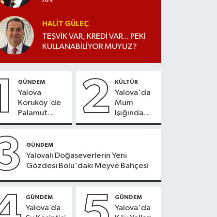
HALIT GÜLEÇ
TEŞVİK VAR, KREDİ VAR... PEKİ
KULLANABİLİYOR MUYUZ?
1
2
GÜNDEM
KÜLTÜR
Yalova
Yalova'da
Koruköy ’de
Mum
Palamut
Işığında
Sezonu
Konser
Heyecanı
Keyfi
3
GÜNDEM
Yalovalı Doğaseverlerin Yeni
Gözdesi Bolu'daki Meyve Bahçesi
4
5
GÜNDEM
GÜNDEM
Yalova’da
Yalova'da