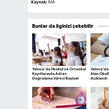
Kaynak:
İHA
Bunlar da ilginizi çekebilir
Yalova'da İlkokul ve Ortaokul
Yalova’da
Kayıtlarında Adres
Alan Okull
Doğrulama Süreci Başladı
Açıklandı