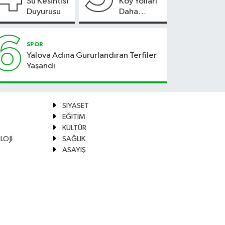
Su Kesintisi
Köy Yolları
Duyurusu
Daha
Güvenli
Hale
6
Geliyor
SPOR
Yalova Adına Gururlandıran Terfiler
Yaşandı
SİYASET
EĞİTİM
KÜLTÜR
LOJİ
SAĞLIK
ASAYİŞ