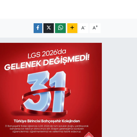
-
+
A
A