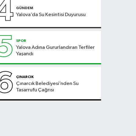
4
GÜNDEM
Yalova’da Su Kesintisi Duyurusu
5
SPOR
Yalova Adına Gururlandıran Terfiler
Yaşandı
6
ÇINARCIK
Çınarcık Belediyesi’nden Su
Tasarrufu Çağrısı