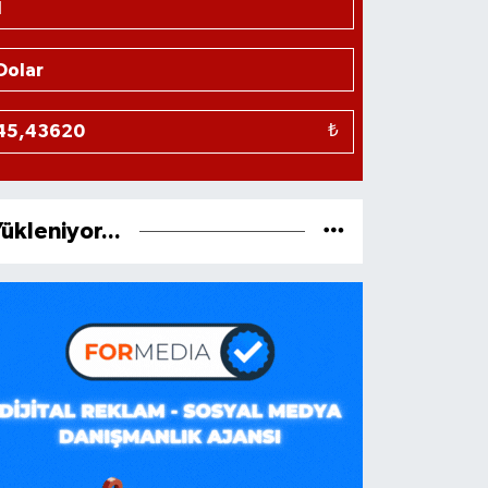
₺
ükleniyor...