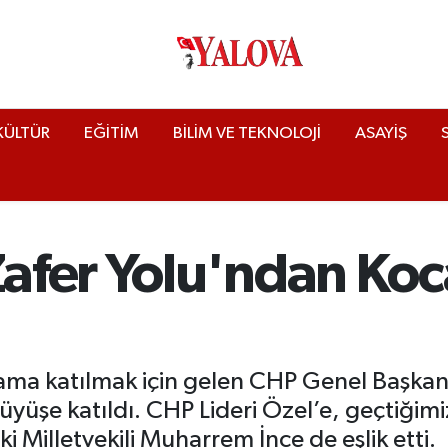
KÜLTÜR
EĞİTİM
BİLİM VE TEKNOLOJİ
ASAYİŞ
 Zafer Yolu'ndan Ko
rama katılmak için gelen CHP Genel Başka
yüşe katıldı. CHP Lideri Özel’e, geçtiğim
 Milletvekili Muharrem İnce de eşlik etti.