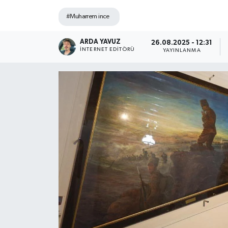
#Muharrem ince
SPOR
ARDA YAVUZ
ULUSAL
26.08.2025 - 12:31
İNTERNET EDITÖRÜ
YAYINLANMA
İLÇELERİMİZ
RESMİ İLAN