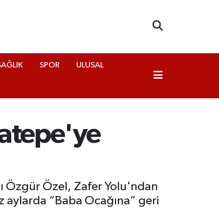
SAĞLIK
SPOR
ULUSAL
catepe'ye
nı Özgür Özel, Zafer Yolu'ndan
iz aylarda “Baba Ocağına” geri