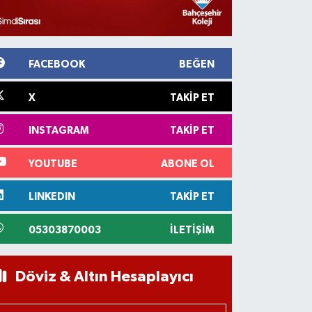
FACEBOOK
BEĞEN
X
TAKIP ET
INSTAGRAM
TAKIP ET
YOUTUBE
ABONE OL
LINKEDIN
TAKIP ET
05303870003
İLETIŞIM
Döviz & Altın Hesaplayıcı