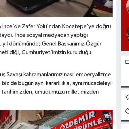
em İnce'de Zafer Yolu'ndan Kocatepe'ye doğru
ındaydı. İnce sosyal medyadan yaptığı
3. yıl dönümünde; Genel Başkanımız Özgür
netildiği, Cumhuriyet’imizin kurulduğu
uş Savaşı kahramanlarımız nasıl emperyalizme
 biz de bugün aynı kararlılıkla, aynı mücadeleyi
tarihimizden, umudumuzu milletimizden