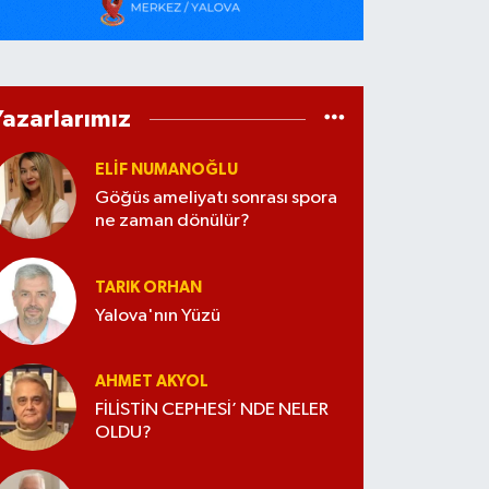
Yazarlarımız
ELİF NUMANOĞLU
Göğüs ameliyatı sonrası spora
ne zaman dönülür?
TARIK ORHAN
Yalova'nın Yüzü
AHMET AKYOL
FİLİSTİN CEPHESİ’ NDE NELER
OLDU?