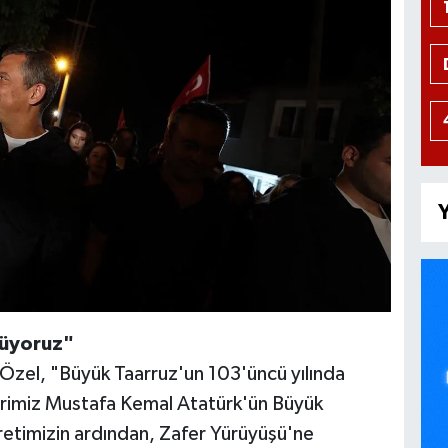
Y
rüyoruz"
 Özel, "Büyük Taarruz'un 103'üncü yılında
erimiz Mustafa Kemal Atatürk'ün Büyük
retimizin ardından, Zafer Yürüyüşü'ne