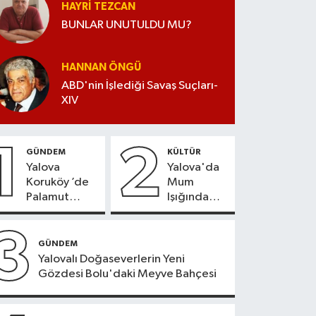
HAYRI TEZCAN
BUNLAR UNUTULDU MU?
HANNAN ÖNGÜ
ABD'nin İşlediği Savaş Suçları-
XIV
1
2
GÜNDEM
KÜLTÜR
Yalova
Yalova'da
Koruköy ’de
Mum
Palamut
Işığında
Sezonu
Konser
Heyecanı
Keyfi
3
GÜNDEM
Yalovalı Doğaseverlerin Yeni
Gözdesi Bolu'daki Meyve Bahçesi