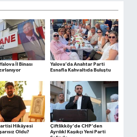
Yalova İl Binası
Yalova’da Anahtar Parti
zırlanıyor
Esnafla Kahvaltıda Buluştu
artisi Hikâyesi
Çiftlikköy’de CHP’den
arısız Oldu?
Ayrılık! Kaşıkçı Yeni Parti