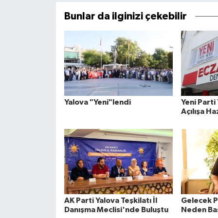
Bunlar da ilginizi çekebilir
Yalova "Yeni"lendi
Yeni Parti 
Açılışa Ha
AK Parti Yalova Teşkilatı İl
Gelecek P
Danışma Meclisi'nde Buluştu
Neden Baş