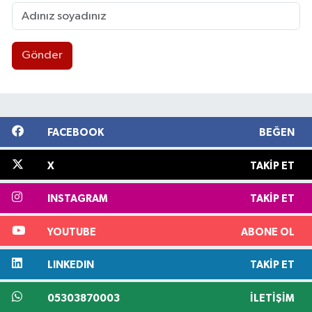
Gönder
FACEBOOK
BEĞEN
X
TAKIP ET
INSTAGRAM
TAKIP ET
YOUTUBE
ABONE OL
LINKEDIN
TAKIP ET
05303870003
İLETIŞIM