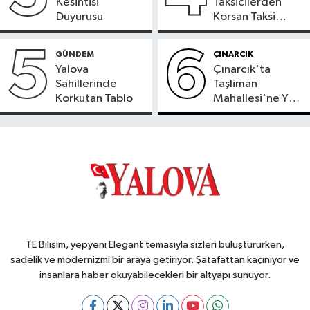
Kesintisi
Taksicilerden
Duyurusu
Korsan Taksi
Tepkisi
5
6
GÜNDEM
ÇINARCIK
Yalova
Çınarcık'ta
Sahillerinde
Taşliman
Korkutan Tablo
Mahallesi'ne Yeni
Ortak ATM
Hizmete Girdi
TE Bilişim, yepyeni Elegant temasıyla sizleri buluştururken,
sadelik ve modernizmi bir araya getiriyor. Şatafattan kaçınıyor ve
insanlara haber okuyabilecekleri bir altyapı sunuyor.