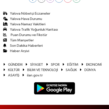
Yalova Nöbetçi Eczaneler
Yalova Hava Durumu
Yalova Namaz Vakitleri
Yalova Trafik Yoğunluk Haritası
Puan Durumu ve Fikstür
Tüm Manşetler
Son Dakika Haberleri
Haber Arşivi
GÜNDEM
SİYASET
SPOR
EĞİTİM
EKONOMİ
KÜLTÜR
BİLİM VE TEKNOLOJİ
SAĞLIK
DÜNYA
ASAYİŞ
ilan.gov.tr