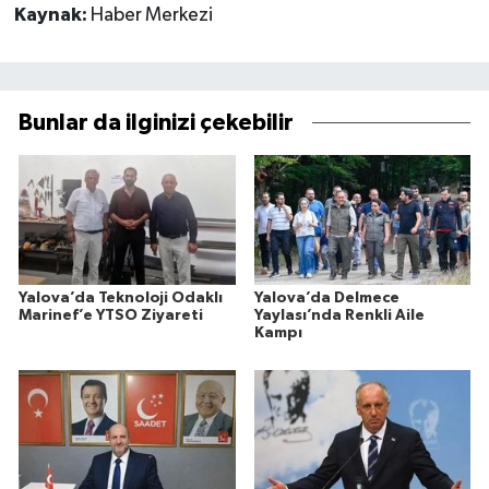
Kaynak:
Haber Merkezi
Bunlar da ilginizi çekebilir
Yalova’da Teknoloji Odaklı
Yalova’da Delmece
Marinef’e YTSO Ziyareti
Yaylası’nda Renkli Aile
Kampı