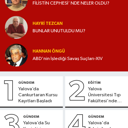
FİLİSTİN CEPHESİ’ NDE NELER OLDU?
HAYRI TEZCAN
BUNLAR UNUTULDU MU?
HANNAN ÖNGÜ
ABD'nin İşlediği Savaş Suçları-XIV
1
2
GÜNDEM
EĞİTİM
Yalova’da
Yalova
Cankurtaran Kursu
Üniversitesi Tıp
Kayıtları Başladı
Fakültesi'nde
Yeni Dönem
3
4
GÜNDEM
GÜNDEM
Yalova’da Su
Yalova'da