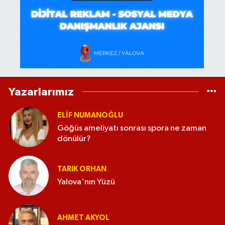
Yazarlarımız
ELİF NUMANOĞLU
Göğüs ameliyatı sonrası spora ne zaman
dönülür?
TARIK ORHAN
Yalova'nın Yüzü
AHMET AKYOL