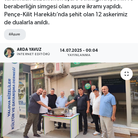
beraberliğin simgesi olan aşure ikramı yapıldı.
SPOR
Pençe-Kilit Harekâtı’nda şehit olan 12 askerimiz
de dualarla anıldı.
ULUSAL
#Aşure
İLÇELERİMİZ
ARDA YAVUZ
14.07.2025 - 00:04
İNTERNET EDITÖRÜ
YAYINLANMA
RESMİ İLAN