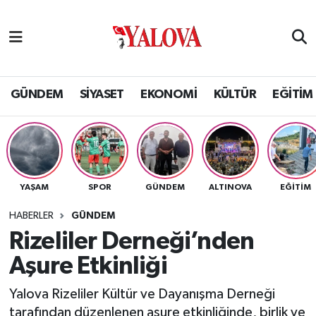
GÜNDEM
Yalova Nöbetçi Eczaneler
SİYASET
Yalova Hava Durumu
GÜNDEM
SİYASET
EKONOMİ
KÜLTÜR
EĞİTİM
EKONOMİ
Yalova Namaz Vakitleri
KÜLTÜR
Yalova Trafik Yoğunluk Haritası
YAŞAM
SPOR
GÜNDEM
ALTINOVA
EĞİTİM
EĞİTİM
Puan Durumu ve Fikstür
HABERLER
GÜNDEM
BİLİM VE TEKNOLOJİ
Tüm Manşetler
Rizeliler Derneği’nden
Aşure Etkinliği
ASAYİŞ
Son Dakika Haberleri
Yalova Rizeliler Kültür ve Dayanışma Derneği
SAĞLIK
Haber Arşivi
tarafından düzenlenen aşure etkinliğinde, birlik ve