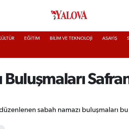
KÜLTÜR
EĞİTİM
BİLİM VE TEKNOLOJİ
ASAYİŞ
 Buluşmaları Safr
 düzenlenen sabah namazı buluşmaları bu 