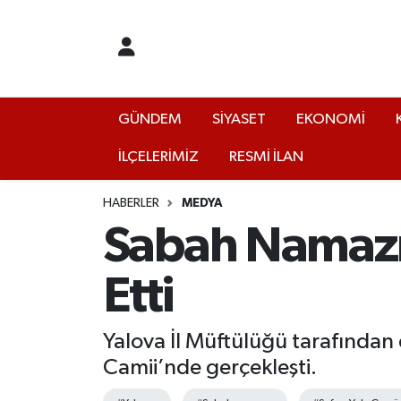
GÜNDEM
Yalova Nöbetçi Eczaneler
SİYASET
Yalova Hava Durumu
GÜNDEM
SİYASET
EKONOMİ
İLÇELERİMİZ
RESMİ İLAN
EKONOMİ
Yalova Namaz Vakitleri
KÜLTÜR
Yalova Trafik Yoğunluk Haritası
HABERLER
MEDYA
Sabah Namazı
EĞİTİM
Puan Durumu ve Fikstür
Etti
BİLİM VE TEKNOLOJİ
Tüm Manşetler
Yalova İl Müftülüğü tarafından
ASAYİŞ
Son Dakika Haberleri
Camii’nde gerçekleşti.
SAĞLIK
Haber Arşivi