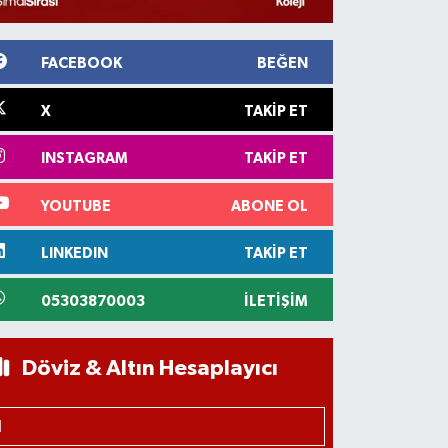
FACEBOOK
BEĞEN
X
TAKIP ET
INSTAGRAM
TAKIP ET
YOUTUBE
ABONE OL
LINKEDIN
TAKIP ET
05303870003
İLETIŞIM
Döviz & Altın Hesaplayıcı