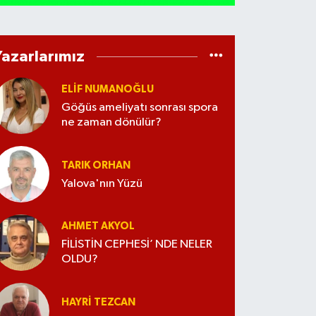
Yazarlarımız
ELİF NUMANOĞLU
Göğüs ameliyatı sonrası spora
ne zaman dönülür?
TARIK ORHAN
Yalova'nın Yüzü
AHMET AKYOL
FİLİSTİN CEPHESİ’ NDE NELER
OLDU?
HAYRI TEZCAN