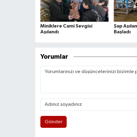
Miniklere Cami Sevgisi
Şap Aşıla
Aşılandı
Başladı
Yorumlar
Gönder