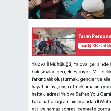
Tarım Persone
İçeriği Görüntül
Yalova İl Müftülüğü, Yalova içerisinde
buluşmaları gerçekleştiriyor. Milli birl
farkındalık oluşturmak, gençler ve aile
hayat anlayışı inşa etmek amacına yön
haftaki adresi Yalova Safran Yolu Cami
tesbihat programının ardından İl Müft
etti ve namaz sonrası cemaate çorba 