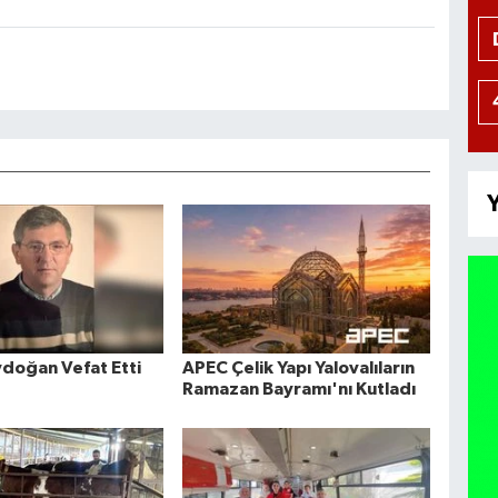
Y
doğan Vefat Etti
APEC Çelik Yapı Yalovalıların
Ramazan Bayramı'nı Kutladı