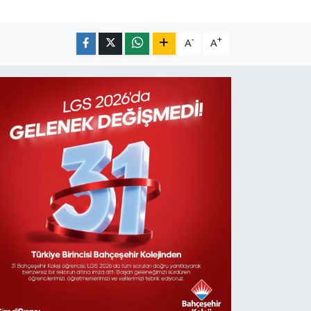
-
+
A
A