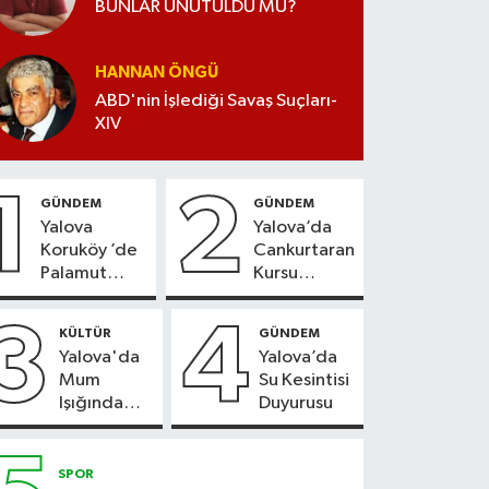
BUNLAR UNUTULDU MU?
HANNAN ÖNGÜ
ABD'nin İşlediği Savaş Suçları-
XIV
1
2
GÜNDEM
GÜNDEM
Yalova
Yalova’da
Koruköy ’de
Cankurtaran
Palamut
Kursu
Sezonu
Kayıtları
Heyecanı
Başladı
3
4
KÜLTÜR
GÜNDEM
Yalova'da
Yalova’da
Mum
Su Kesintisi
Işığında
Duyurusu
Konser
Keyfi
SPOR