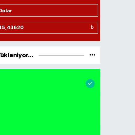
₺
ükleniyor...