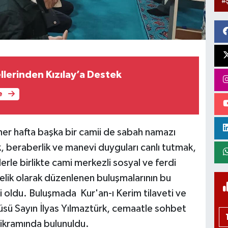
llerinden Kızılay’a Destek
e
 her hafta başka bir camii de sabah namazı
ik, beraberlik ve manevi duyguları canlı tutmak,
lerle birlikte cami merkezli sosyal ve ferdi
elik olarak düzenlenen buluşmalarının bu
i oldu. Buluşmada Kur'an-ı Kerim tilaveti ve
üsü Sayın İlyas Yılmaztürk, cemaatle sohbet
ikramında bulunuldu.