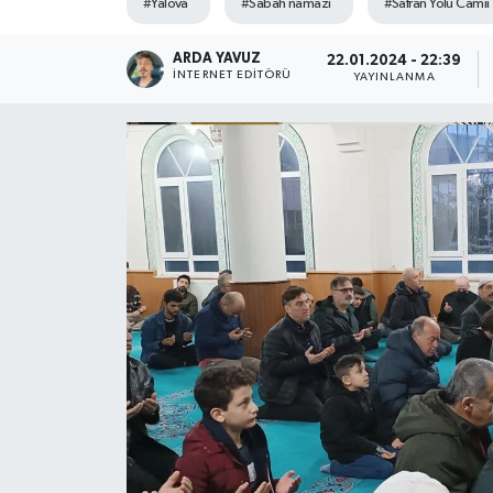
#Yalova
#Sabah namazı
#Safran Yolu Camii
SPOR
ARDA YAVUZ
22.01.2024 - 22:39
İNTERNET EDITÖRÜ
YAYINLANMA
ULUSAL
İLÇELERİMİZ
RESMİ İLAN